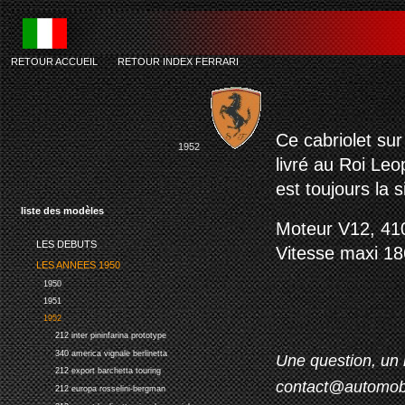
RETOUR ACCUEIL
-
RETOUR INDEX FERRARI
Ce cabriolet sur
1952
livré au Roi Leo
est toujours la 
liste des modèles
Moteur V12, 410
LES DEBUTS
Vitesse maxi 1
LES ANNEES 1950
1950
1951
1952
212 inter pininfarina prototype
340 america vignale berlinetta
Une question, un 
212 export barchetta touring
contact@automob
212 europa rosselini-bergman