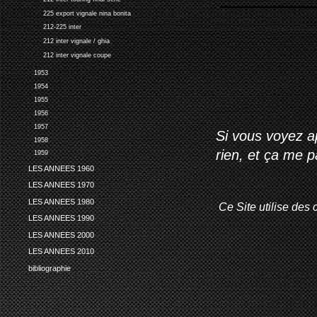
225 export vignale nina bonita
212-225 inter
212 inter vignale / ghia
212 inter vignale coupe
1953
1954
1955
1956
1957
Si vous voyez ap
1958
rien, et ça me 
1959
LES ANNEES 1960
LES ANNEES 1970
LES ANNEES 1980
Ce Site utilise des 
LES ANNEES 1990
LES ANNEES 2000
LES ANNEES 2010
bibliographie