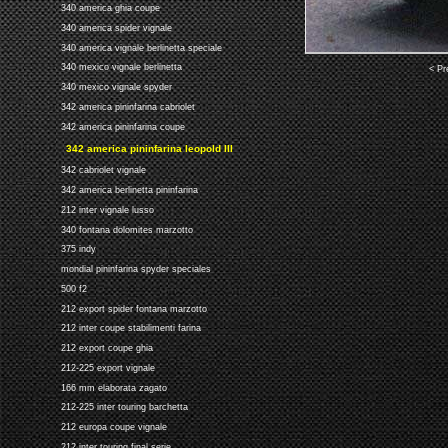
340 america ghia coupe
340 america spider vignale
340 america vignale berlinetta speciale
340 mexico vignale berlinetta
< Pr
340 mexico vignale spyder
342 america pininfarina cabriolet
342 america pininfarina coupe
342 america pininfarina leopold III
342 cabriolet vignale
342 america berlinetta pininfarina
212 inter vignale lusso
340 fontana dolomites marzotto
375 indy
mondial pininfarina spyder speciales
500 f2
212 export spider fontana marzotto
212 inter coupe stabilimenti farina
212 export coupe ghia
212-225 export vignale
166 mm elaborata zagato
212-225 inter touring barchetta
212 europa coupe vignale
212 inter touring final serie