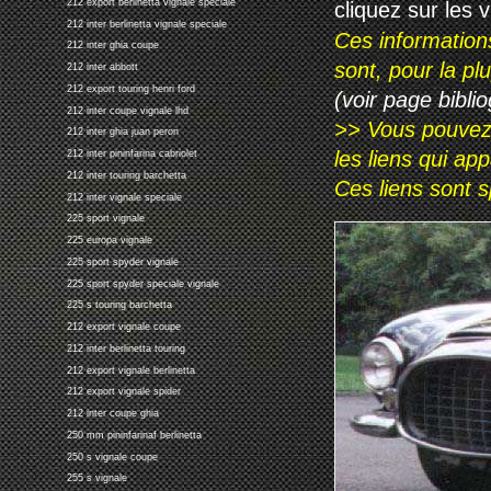
212 export berlinetta vignale speciale
cliquez sur les 
212 inter berlinetta vignale speciale
Ces information
212 inter ghia coupe
sont, pour la p
212 inter abbott
212 export touring henri ford
(voir page biblio
212 inter coupe vignale lhd
>> Vous pouvez a
212 inter ghia juan peron
les liens qui ap
212 inter pininfarina cabriolet
212 inter touring barchetta
Ces liens sont 
212 inter vignale speciale
225 sport vignale
225 europa vignale
225 sport spyder vignale
225 sport spyder speciale vignale
225 s touring barchetta
212 export vignale coupe
212 inter berlinetta touring
212 export vignale berlinetta
212 export vignale spider
212 inter coupe ghia
250 mm pininfarinaf berlinetta
250 s vignale coupe
255 s vignale