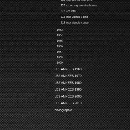
225 export vignale nina bonita
212-225 inter
212 inter vignale / ghia
212 inter vignale coupe
1953
1954
1955
1956
1957
1958
1959
LES ANNEES 1960
LES ANNEES 1970
LES ANNEES 1980
LES ANNEES 1990
LES ANNEES 2000
LES ANNEES 2010
bibliographie