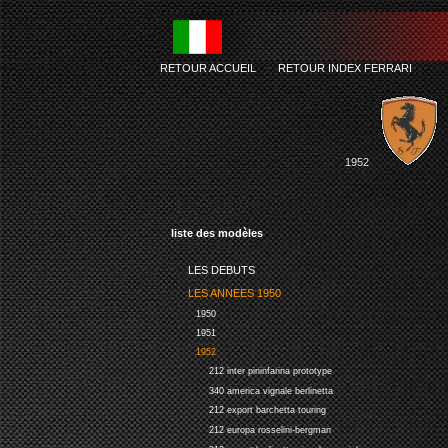
RETOUR ACCUEIL
-
RETOUR INDEX FERRARI
1952
liste des modèles
LES DEBUTS
LES ANNEES 1950
1950
1951
1952
212 inter pininfarina prototype
340 america vignale berlinetta
212 export barchetta touring
212 europa rosselini-bergman