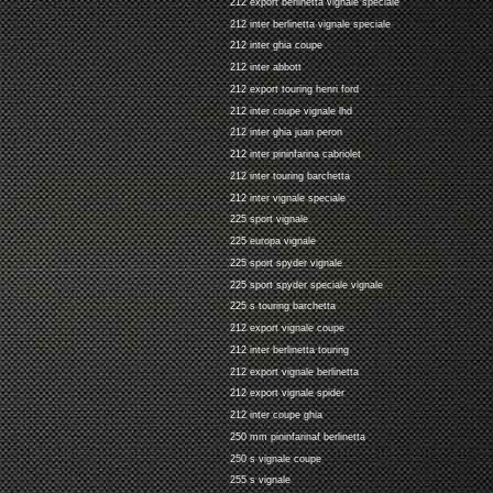
212 export berlinetta vignale speciale
212 inter berlinetta vignale speciale
212 inter ghia coupe
212 inter abbott
212 export touring henri ford
212 inter coupe vignale lhd
212 inter ghia juan peron
212 inter pininfarina cabriolet
212 inter touring barchetta
212 inter vignale speciale
225 sport vignale
225 europa vignale
225 sport spyder vignale
225 sport spyder speciale vignale
225 s touring barchetta
212 export vignale coupe
212 inter berlinetta touring
212 export vignale berlinetta
212 export vignale spider
212 inter coupe ghia
250 mm pininfarinaf berlinetta
250 s vignale coupe
255 s vignale