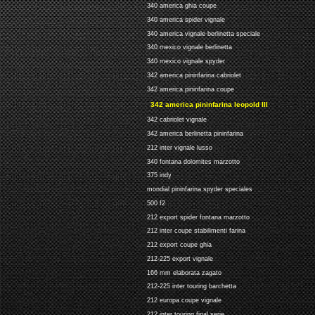
340 america ghia coupe
340 america spider vignale
340 america vignale berlinetta speciale
340 mexico vignale berlinetta
340 mexico vignale spyder
342 america pininfarina cabriolet
342 america pininfarina coupe
342 america pininfarina leopold III
342 cabriolet vignale
342 america berlinetta pininfarina
212 inter vignale lusso
340 fontana dolomites marzotto
375 indy
mondial pininfarina spyder speciales
500 f2
212 export spider fontana marzotto
212 inter coupe stabilimenti farina
212 export coupe ghia
212-225 export vignale
166 mm elaborata zagato
212-225 inter touring barchetta
212 europa coupe vignale
212 inter touring final serie