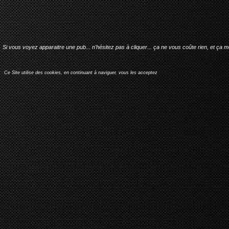
Si vous voyez apparaitre une pub... n'hésitez pas à cliquer... ça ne vous coûte rien, et ça 
Ce Site utilise des cookies, en continuant à naviguer, vous les acceptez