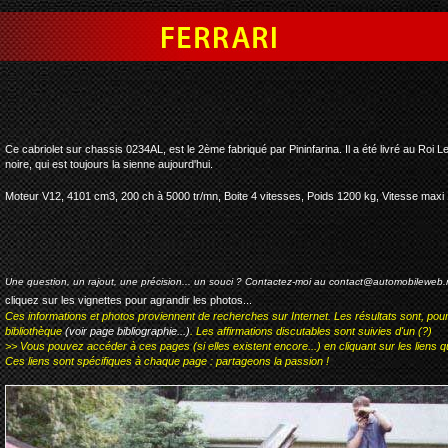
ferrari 342 america pininfar
Ce cabriolet sur chassis 0234AL, est le 2ème fabriqué par Pininfarina. Il a été livré au Roi 
noire, qui est toujours la sienne aujourd'hui.
Moteur V12, 4101 cm3, 200 ch à 5000 tr/mn, Boite 4 vitesses, Poids 1200 kg, Vitesse maxi
Une question, un rajout, une précision... un souci ? Contactez-moi au
contact@automobileweb.
cliquez sur les vignettes pour agrandir les photos...
Ces informations et photos proviennent de recherches sur Internet. Les résultats sont, pou
bibliothèque
(voir page bibliographie...)
. Les affirmations discutables sont suivies d'un (?)
>> Vous pouvez accéder à ces pages (si elles existent encore...) en cliquant sur les liens qu
Ces liens sont spécifiques à chaque page : partageons la passion !