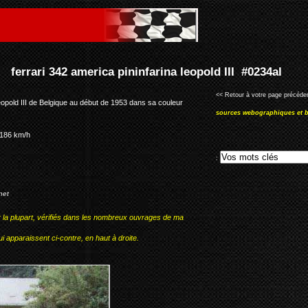
ina leopold III #0234al
<< Retour à votre page précéden
Leopold III de Belgique au début de 1953 dans sa couleur
sources webographiques et b
 186 km/h
:
net
r la plupart, vérifiés dans les nombreux ouvrages de ma
i apparaissent ci-contre, en haut à droite.