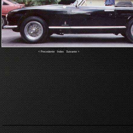
Image 4 of 11
< Precedente
|
Index
|
Suivante >