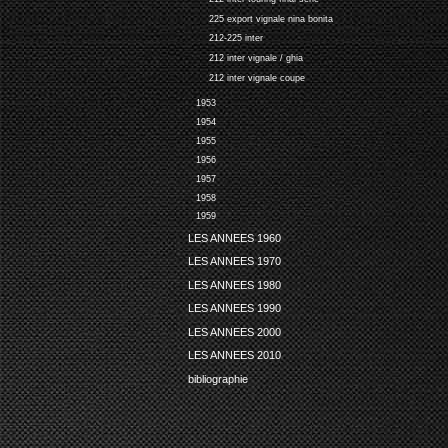
225 export vignale nina bonita
212-225 inter
212 inter vignale / ghia
212 inter vignale coupe
1953
1954
1955
1956
1957
1958
1959
LES ANNEES 1960
LES ANNEES 1970
LES ANNEES 1980
LES ANNEES 1990
LES ANNEES 2000
LES ANNEES 2010
bibliographie