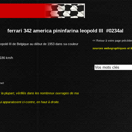
farina leopold III #0234al
<< Retour à votre page précéden
Leopold III de Belgique au début de 1953 dans sa couleur
sources webographiques et b
 186 km/h
:
net
r la plupart, vérifiés dans les nombreux ouvrages de ma
i apparaissent ci-contre, en haut à droite.