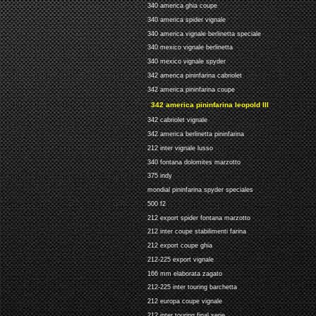
340 america ghia coupe
340 america spider vignale
340 america vignale berlinetta speciale
340 mexico vignale berlinetta
340 mexico vignale spyder
342 america pininfarina cabriolet
342 america pininfarina coupe
342 america pininfarina leopold III
342 cabriolet vignale
342 america berlinetta pininfarina
212 inter vignale lusso
340 fontana dolomites marzotto
375 indy
mondial pininfarina spyder speciales
500 f2
212 export spider fontana marzotto
212 inter coupe stabilimenti farina
212 export coupe ghia
212-225 export vignale
166 mm elaborata zagato
212-225 inter touring barchetta
212 europa coupe vignale
212 inter touring final serie