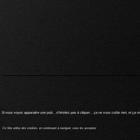
Si vous voyez apparaitre une pub... n'hésitez pas à cliquer... ça ne vous coûte rien, et ça 
Ce Site utilise des cookies, en continuant à naviguer, vous les acceptez