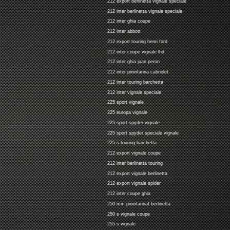
212 export berlinetta vignale speciale
212 inter berlinetta vignale speciale
212 inter ghia coupe
212 inter abbott
212 export touring henri ford
212 inter coupe vignale lhd
212 inter ghia juan peron
212 inter pininfarina cabriolet
212 inter touring barchetta
212 inter vignale speciale
225 sport vignale
225 europa vignale
225 sport spyder vignale
225 sport spyder speciale vignale
225 s touring barchetta
212 export vignale coupe
212 inter berlinetta touring
212 export vignale berlinetta
212 export vignale spider
212 inter coupe ghia
250 mm pininfarinaf berlinetta
250 s vignale coupe
255 s vignale