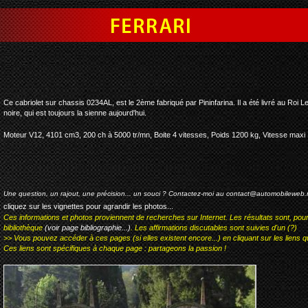
ferrari 342 america pinin
Ce cabriolet sur chassis 0234AL, est le 2ème fabriqué par Pininfarina. Il a été livré au Roi 
noire, qui est toujours la sienne aujourd'hui.
Moteur V12, 4101 cm3, 200 ch à 5000 tr/mn, Boite 4 vitesses, Poids 1200 kg, Vitesse maxi
Une question, un rajout, une précision... un souci ? Contactez-moi au
contact@automobileweb.
cliquez sur les vignettes pour agrandir les photos...
Ces informations et photos proviennent de recherches sur Internet. Les résultats sont, pou
bibliothèque
(voir page bibliographie...)
. Les affirmations discutables sont suivies d'un (?)
>> Vous pouvez accéder à ces pages (si elles existent encore...) en cliquant sur les liens qu
Ces liens sont spécifiques à chaque page : partageons la passion !