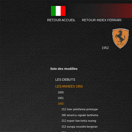
RETOUR ACCUEIL
-
RETOUR INDEX FERRARI
1952
liste des modèles
LES DEBUTS
LES ANNEES 1950
1950
1951
1952
212 inter pininfarina prototype
340 america vignale berlinetta
212 export barchetta touring
212 europa rosselini-bergman