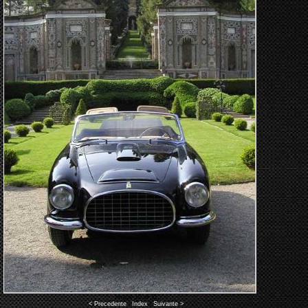
Image 10 of 11
< Precedente
|
Index
|
Suivante >