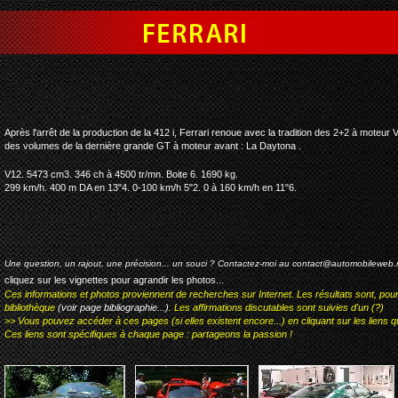
ferrari 456 gt
Après l'arrêt de la production de la 412 i, Ferrari renoue avec la tradition des 2+2 à moteur 
des volumes de la dernière grande GT à moteur avant : La Daytona .
V12. 5473 cm3. 346 ch à 4500 tr/mn. Boite 6. 1690 kg.
299 km/h. 400 m DA en 13"4. 0-100 km/h 5"2. 0 à 160 km/h en 11"6.
Une question, un rajout, une précision... un souci ? Contactez-moi au
contact@automobileweb.
cliquez sur les vignettes pour agrandir les photos...
Ces informations et photos proviennent de recherches sur Internet. Les résultats sont, pou
bibliothèque
(voir page bibliographie...)
. Les affirmations discutables sont suivies d'un (?)
>> Vous pouvez accéder à ces pages (si elles existent encore...) en cliquant sur les liens qu
Ces liens sont spécifiques à chaque page : partageons la passion !