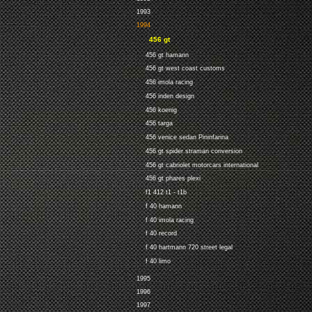
1993
1994
456 gt
456 gt hamann
456 gt west coast customs
456 imola racing
456 inden design
456 koenig
456 targa
456 venice sedan Pininfarina
456 gt spider straman conversion
456 gt cabriolet motorcars international
456 gt phares plexi
f1 412 t1 - t1b
f 40 hamann
f 40 imola racing
f 40 record
f 40 hartmann 720 street legal
f 40 limo
1995
1996
1997