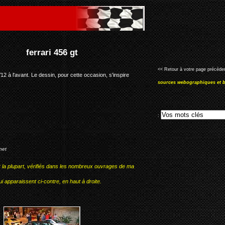
<< Retour à votre page précéden
V12 à l'avant. Le dessin, pour cette occasion, s'inspire
sources webographiques et b
:
net
r la plupart, vérifiés dans les nombreux ouvrages de ma
i apparaissent ci-contre, en haut à droite.