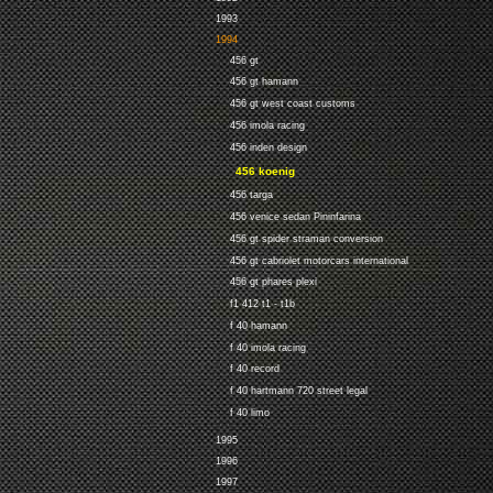
1993
1994
456 gt
456 gt hamann
456 gt west coast customs
456 imola racing
456 inden design
456 koenig
456 targa
456 venice sedan Pininfarina
456 gt spider straman conversion
456 gt cabriolet motorcars international
456 gt phares plexi
f1 412 t1 - t1b
f 40 hamann
f 40 imola racing
f 40 record
f 40 hartmann 720 street legal
f 40 limo
1995
1996
1997