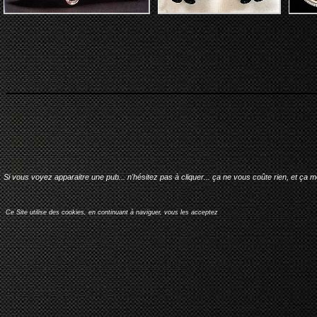
Si vous voyez apparaitre une pub... n'hésitez pas à cliquer... ça ne vous coûte rien, et ça 
Ce Site utilise des cookies, en continuant à naviguer, vous les acceptez