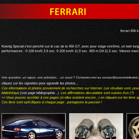
ferrari 456 koenig
Koenig Special s'est penché sur le cas de la 456 GT, avec pour stage extrême, un twin turg
performances : 0-100 km/h 3,9 sec. 0-200 km/h 11,9 sec. 400 m DA 11,5 sec. Vitesse maxi
Une question, un rajout, une précision... un souci ? Contactez-moi au
contact@automobileweb.
cliquez sur les vignettes pour agrandir les photos...
Ces informations et photos proviennent de recherches sur Internet. Les résultats sont, pou
bibliothèque
(voir page bibliographie...)
. Les affirmations discutables sont suivies d'un (?)
>> Vous pouvez accéder à ces pages (si elles existent encore...) en cliquant sur les liens qu
Ces liens sont spécifiques à chaque page : partageons la passion !