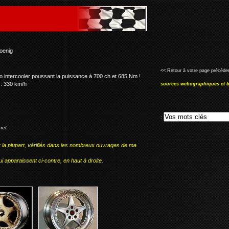
<< Retour à votre page précéden
o intercooler poussant la puissance à 700 ch et 685 Nm !
 : 330 km/h
sources webographiques et b
:
net
r la plupart, vérifiés dans les nombreux ouvrages de ma
i apparaissent ci-contre, en haut à droite.