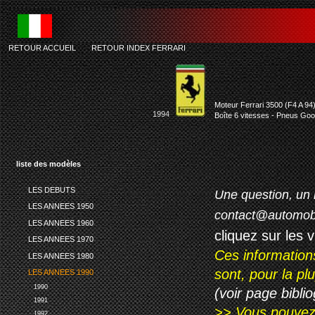
RETOUR ACCUEIL
-
RETOUR INDEX FERRARI
Moteur Ferrari 3500 (F4 A 94)
1994
Boîte 6 vitesses - Pneus Goo
liste des modèles
LES DEBUTS
Une question, un 
LES ANNEES 1950
contact@automob
LES ANNEES 1960
cliquez sur les 
LES ANNEES 1970
Ces information
LES ANNEES 1980
sont, pour la p
LES ANNEES 1990
1990
(voir page biblio
1991
>> Vous pouvez a
1992