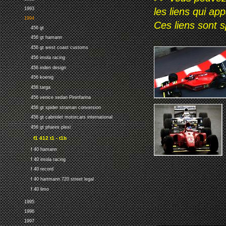
1993
les liens qui ap
1994
Ces liens sont 
456 gt
456 gt hamann
456 gt west coast customs
456 imola racing
456 inden design
456 koenig
456 targa
456 venice sedan Pininfarina
456 gt spider straman conversion
456 gt cabriolet motorcars international
456 gt phares plexi
f1 412 t1 - t1b
f 40 hamann
f 40 imola racing
f 40 record
f 40 hartmann 720 street legal
f 40 limo
1995
1996
1997