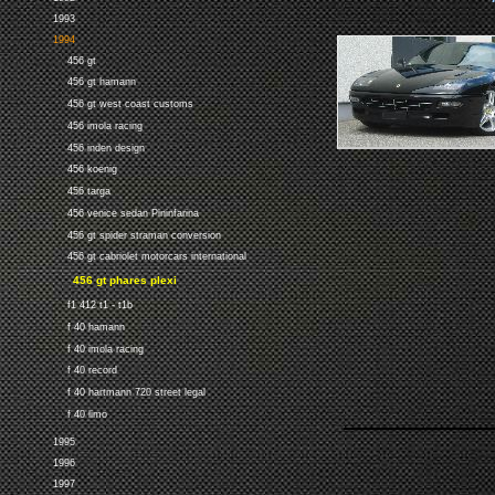
1993
1994
456 gt
456 gt hamann
456 gt west coast customs
456 imola racing
456 inden design
456 koenig
456 targa
456 venice sedan Pininfarina
456 gt spider straman conversion
456 gt cabriolet motorcars international
456 gt phares plexi
f1 412 t1 - t1b
f 40 hamann
f 40 imola racing
f 40 record
f 40 hartmann 720 street legal
f 40 limo
1995
1996
1997