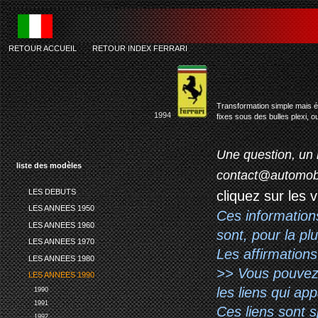
RETOUR ACCUEIL
-
RETOUR INDEX FERRARI
fe
Transformation simple mais é
1994
fixes sous des bulles plexi, 
Une question, un 
liste des modèles
contact@automob
LES DEBUTS
cliquez sur les 
LES ANNEES 1950
Ces information
LES ANNEES 1960
sont, pour la pl
LES ANNEES 1970
Les affirmations
LES ANNEES 1980
>> Vous pouvez a
LES ANNEES 1990
les liens qui ap
1990
1991
Ces liens sont 
1992