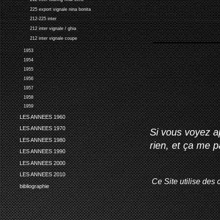
225 export vignale nina bonita
212-225 inter
212 inter vignale / ghia
212 inter vignale coupe
1953
1954
1955
1956
1957
1958
1959
LES ANNEES 1960
LES ANNEES 1970
Si vous voyez ap
LES ANNEES 1980
rien, et ça me 
LES ANNEES 1990
LES ANNEES 2000
LES ANNEES 2010
Ce Site utilise des 
bibliographie