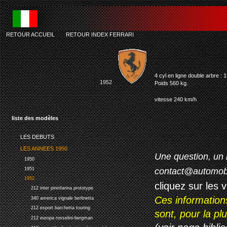
RETOUR ACCUEIL
-
RETOUR INDEX FERRARI
ferr
4 cyl en ligne double arbre :
1952
Poids 560 kg.
vitesse 240 km/h
liste des modèles
LES DEBUTS
LES ANNEES 1950
Une question, un 
1950
contact@automob
1951
1952
cliquez sur les 
212 inter pininfarina prototype
Ces information
340 america vignale berlinetta
212 export barchetta touring
sont, pour la p
212 europa rosselini-bergman