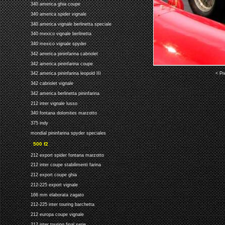
340 america ghia coupe
340 america spider vignale
340 america vignale berlinetta speciale
340 mexico vignale berlinetta
340 mexico vignale spyder
342 america pininfarina cabriolet
342 america pininfarina coupe
< Pr
342 america pininfarina leopold III
342 cabriolet vignale
342 america berlinetta pininfarina
212 inter vignale lusso
340 fontana dolomites marzotto
375 indy
mondial pininfarina spyder speciales
500 f2
212 export spider fontana marzotto
212 inter coupe stabilimenti farina
212 export coupe ghia
212-225 export vignale
166 mm elaborata zagato
212-225 inter touring barchetta
212 europa coupe vignale
212 inter touring final serie