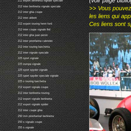
(voir page biblio
212 export berlinetta vignale speciale
>> Vous pouvez a
212 inter berlinetta vignale speciale
212 inter ghia coupe
les liens qui ap
212 inter abbott
Ces liens sont 
212 export touring henri ford
212 inter coupe vignale lhd
212 inter ghia juan peron
212 inter pininfarina cabriolet
212 inter touring barchetta
212 inter vignale speciale
225 sport vignale
225 europa vignale
225 sport spyder vignale
225 sport spyder speciale vignale
225 s touring barchetta
212 export vignale coupe
212 inter berlinetta touring
212 export vignale berlinetta
212 export vignale spider
212 inter coupe ghia
250 mm pininfarinaf berlinetta
250 s vignale coupe
255 s vignale