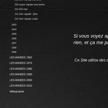
225 export vignale nina bonita
212-225 inter
212 inter vignale / ghia
212 inter vignale coupe
1953
1954
1955
Si vous voyez ap
1956
rien, et ça me 
1957
1958
1959
LES ANNEES 1960
Ce Site utilise des 
LES ANNEES 1970
LES ANNEES 1980
LES ANNEES 1990
LES ANNEES 2000
LES ANNEES 2010
bibliographie