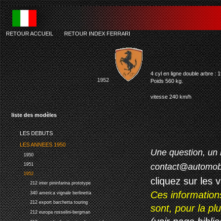
RETOUR ACCUEIL
-
RETOUR INDEX FERRARI
ferrari 5
4 cyl en ligne double arbre :
1952
Poids 560 kg.
vitesse 240 km/h
liste des modèles
LES DEBUTS
LES ANNEES 1950
Une question, un 
1950
contact@automob
1951
1952
cliquez sur les 
212 inter pininfarina prototype
Ces information
340 america vignale berlinetta
212 export barchetta touring
sont, pour la p
212 europa rosselini-bergman