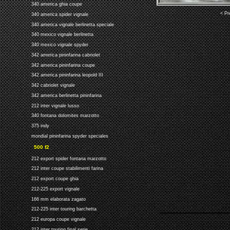
340 america ghia coupe
< Pr
340 america spider vignale
340 america vignale berlinetta speciale
340 mexico vignale berlinetta
340 mexico vignale spyder
342 america pininfarina cabriolet
342 america pininfarina coupe
342 america pininfarina leopold III
342 cabriolet vignale
342 america berlinetta pininfarina
212 inter vignale lusso
340 fontana dolomites marzotto
375 indy
mondial pininfarina spyder speciales
500 f2
212 export spider fontana marzotto
212 inter coupe stabilimenti farina
212 export coupe ghia
212-225 export vignale
166 mm elaborata zagato
212-225 inter touring barchetta
212 europa coupe vignale
212 inter touring final serie