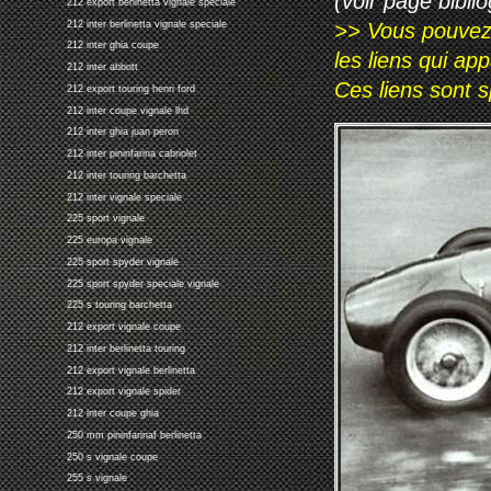
(voir page biblio
212 export berlinetta vignale speciale
>> Vous pouvez a
212 inter berlinetta vignale speciale
212 inter ghia coupe
les liens qui ap
212 inter abbott
Ces liens sont 
212 export touring henri ford
212 inter coupe vignale lhd
212 inter ghia juan peron
212 inter pininfarina cabriolet
212 inter touring barchetta
212 inter vignale speciale
225 sport vignale
225 europa vignale
225 sport spyder vignale
225 sport spyder speciale vignale
225 s touring barchetta
212 export vignale coupe
212 inter berlinetta touring
212 export vignale berlinetta
212 export vignale spider
212 inter coupe ghia
250 mm pininfarinaf berlinetta
250 s vignale coupe
255 s vignale