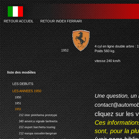
RETOUR ACCUEIL
-
RETOUR INDEX FERRARI
4 cyl en ligne double arbre :
1952
Poids 560 kg.
vitesse 240 km/h
liste des modèles
LES DEBUTS
LES ANNEES 1950
Une question, un 
1950
contact@automob
1951
1952
cliquez sur les 
212 inter pininfarina prototype
Ces information
340 america vignale berlinetta
212 export barchetta touring
sont, pour la p
212 europa rosselini-bergman