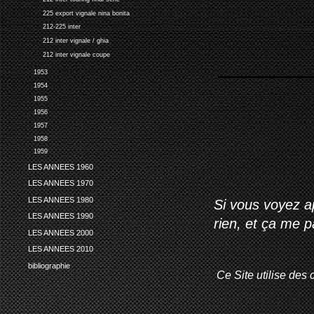
225 export vignale nina bonita
212-225 inter
212 inter vignale / ghia
212 inter vignale coupe
1953
1954
1955
1956
1957
1958
1959
LES ANNEES 1960
LES ANNEES 1970
LES ANNEES 1980
Si vous voyez ap
LES ANNEES 1990
rien, et ça me 
LES ANNEES 2000
LES ANNEES 2010
bibliographie
Ce Site utilise des 