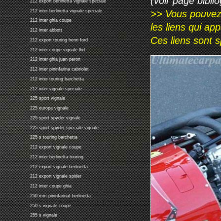
(voir page biblio
212 export berlinetta vignale speciale
>> Vous pouvez a
212 inter berlinetta vignale speciale
212 inter ghia coupe
les liens qui ap
212 inter abbott
Ces liens sont 
212 export touring henri ford
212 inter coupe vignale lhd
212 inter ghia juan peron
212 inter pininfarina cabriolet
212 inter touring barchetta
212 inter vignale speciale
225 sport vignale
225 europa vignale
225 sport spyder vignale
225 sport spyder speciale vignale
225 s touring barchetta
212 export vignale coupe
212 inter berlinetta touring
212 export vignale berlinetta
212 export vignale spider
212 inter coupe ghia
250 mm pininfarinaf berlinetta
250 s vignale coupe
255 s vignale