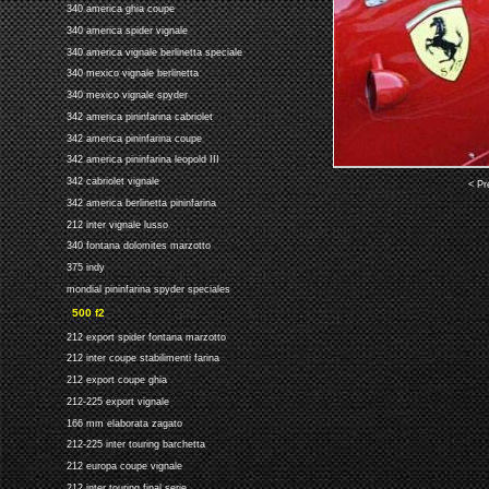
340 america ghia coupe
340 america spider vignale
340 america vignale berlinetta speciale
340 mexico vignale berlinetta
340 mexico vignale spyder
342 america pininfarina cabriolet
342 america pininfarina coupe
342 america pininfarina leopold III
342 cabriolet vignale
< Pr
342 america berlinetta pininfarina
212 inter vignale lusso
340 fontana dolomites marzotto
375 indy
mondial pininfarina spyder speciales
500 f2
212 export spider fontana marzotto
212 inter coupe stabilimenti farina
212 export coupe ghia
212-225 export vignale
166 mm elaborata zagato
212-225 inter touring barchetta
212 europa coupe vignale
212 inter touring final serie