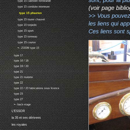
type 15 cabriolet rembrandt
(voir page biblio
type 15 conduite interieure
type 15 phaeton
>> Vous pouvez a
type 15 tourer chauvet
les liens qui ap
type 15 torpedo
Ces liens sont 
type 15 sport
type 15 tonneau
type 15 course
•-- ZOOM type 15
type 17
type 16 / 18
type 19 / 20
type 21
type 21 roulotte
type 22
type 22 / 23 fabrications sous licence
type 23
type 27
•-- back-stage
L'ESSOR
la 35 et ses dérivees
les royales