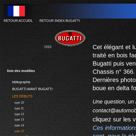
RETOUR ACCUEIL
-
RETOUR INDEX BUGATTI
bu
Cet élégant et l
1910
traité en bois f
Bugatti puis ve
Chassis n° 366.
liste des modèles
Dernières photo
bibliographie
boue en delta fo
BUGATTI AVANT BUGATTI
LES DEBUTS
Une question, un 
type 10
type 11
contact@automob
type 12
cliquez sur les 
type 13
type 14
Ces information
type 15
sont, pour la p