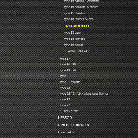
type 15 cabriolet rembrandt
type 15 conduite interieure
type 15 phaeton
type 15 tourer chauvet
type 15 torpedo
type 15 sport
type 15 tonneau
type 15 course
•-- ZOOM type 15
type 17
type 16 / 18
type 19 / 20
type 21
type 21 roulotte
type 22
type 22 / 23 fabrications sous licence
type 23
type 27
•-- back-stage
L'ESSOR
la 35 et ses dérivees
les royales