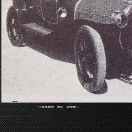
Image 9 of 12
< Precedente
|
Index
|
Suivante >