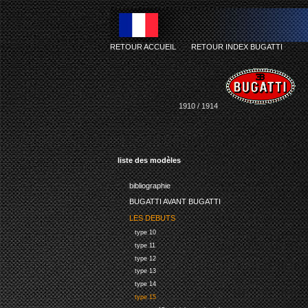
RETOUR ACCUEIL
-
RETOUR INDEX BUGATTI
1910 / 1914
liste des modèles
bibliographie
BUGATTI AVANT BUGATTI
LES DEBUTS
type 10
type 11
type 12
type 13
type 14
type 15