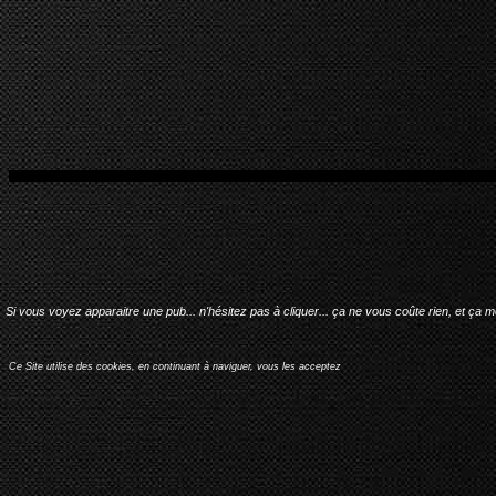
Si vous voyez apparaitre une pub... n'hésitez pas à cliquer... ça ne vous coûte rien, et ça 
Ce Site utilise des cookies, en continuant à naviguer, vous les acceptez