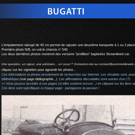
bugatti type15 torpedo #5
L'empattement ralongé de 40 cm permet de rajouter une deuxième banquette à 1 ou 2 place
Première photo N/B, on voit le chassis n° 540.
Les deux dernières photos montrent des versions "profilées" baptisées Streamlined-car.
Une question, un rajout, une précision... un souci ? Contactez-moi au
contact@automobileweb.
cliquez sur les vignettes pour agrandir les photos...
Ces informations et photos proviennent de recherches sur Internet. Les résultats sont, pou
bibliothèque
(voir page bibliographie...)
. Les affirmations discutables sont suivies d'un (?)
>> Vous pouvez accéder à ces pages (si elles existent encore...) en cliquant sur les liens qu
Ces liens sont spécifiques à chaque page : partageons la passion !