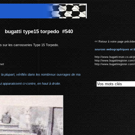
40
<< Retour à votre page précéden
s sur les carrosseries Type 15 Torpedo.
sources webographiques et b
http://www.bugatti-trust.co.uk
http://www.bugattiregister.com/
net
http://www.bugattiregister.com
r la plupart, vérifiés dans les nombreux ouvrages de ma
i apparaissent ci-contre, en haut à droite.
: