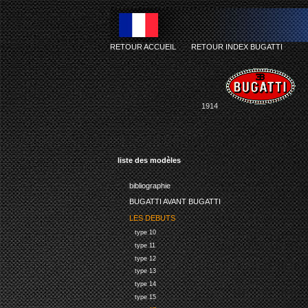
RETOUR ACCUEIL
-
RETOUR INDEX BUGATTI
1914
liste des modèles
bibliographie
BUGATTI AVANT BUGATTI
LES DEBUTS
type 10
type 11
type 12
type 13
type 14
type 15