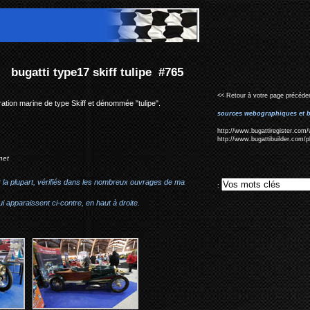
#765
<< Retour à votre page précéden
ration marine de type Skiff et dénommée "tulipe".
sources webographiques et b
http://www.bugattiregister.com/
http://www.bugattibuilder.com/
net
r la plupart, vérifiés dans les nombreux ouvrages de ma
:
i apparaissent ci-contre, en haut à droite.