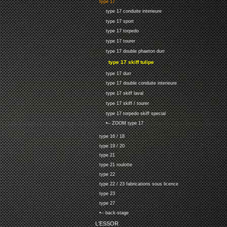
type 17
type 17 conduite interieure
type 17 sport
type 17 torpedo
type 17 tourer
type 17 double phaeton durr
type 17 skiff tulipe
type 17 durr
type 17 double conduite interieure
type 17 skiff laval
type 17 skiff / tourer
type 17 torpedo skiff special
•-- ZOOM type 17
type 16 / 18
type 19 / 20
type 21
type 21 roulotte
type 22
type 22 / 23 fabrications sous licence
type 23
type 27
•-- back-stage
L'ESSOR