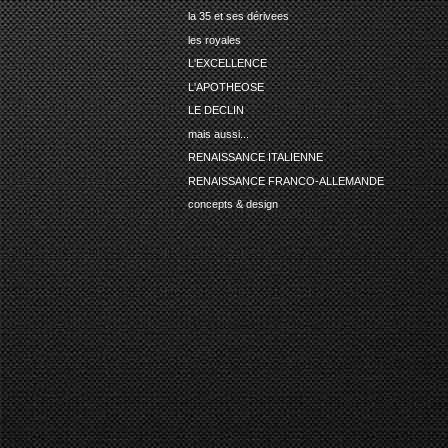
la 35 et ses dérivees
les royales
L'EXCELLENCE
L'APOTHEOSE
LE DECLIN
mais aussi...
RENAISSANCE ITALIENNE
RENAISSANCE FRANCO-ALLEMANDE
concepts & design