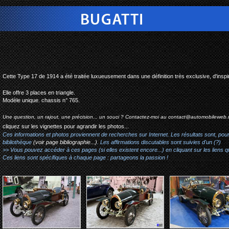
bugatti type17 skiff tulipe 
Cette Type 17 de 1914 a été traitée luxueusement dans une définition très exclusive, d'inspi
Elle offre 3 places en triangle.
Modèle unique. chassis n° 765.
Une question, un rajout, une précision... un souci ? Contactez-moi au
contact@automobileweb.
cliquez sur les vignettes pour agrandir les photos...
Ces informations et photos proviennent de recherches sur Internet. Les résultats sont, pou
bibliothèque
(voir page bibliographie...)
. Les affirmations discutables sont suivies d'un (?)
>> Vous pouvez accéder à ces pages (si elles existent encore...) en cliquant sur les liens qu
Ces liens sont spécifiques à chaque page : partageons la passion !