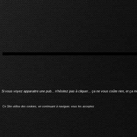
Si vous voyez apparaitre une pub... n'hésitez pas à cliquer... ça ne vous coûte rien, et ça 
Ce Site utilise des cookies, en continuant à naviguer, vous les acceptez