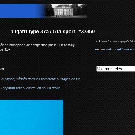
port #37350
<< Retour à votre page précéden
ée en monoplace de compétition par le Suisse Willy
ype 51A !
sources webographiques et b
net
:
r la plupart, vérifiés dans les nombreux ouvrages de ma
i apparaissent ci-contre, en haut à droite.