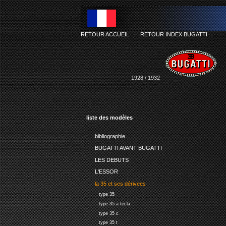
RETOUR ACCUEIL
-
RETOUR INDEX BUGATTI
1928 / 1932
liste des modèles
bibliographie
BUGATTI AVANT BUGATTI
LES DEBUTS
L'ESSOR
la 35 et ses dérivees
type 35
type 35 a tecla
type 35 c
type 35 t