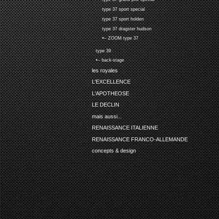
type 37 sport special
type 37 sport holden
type 37 dragster hudson
•-- ZOOM type 37
type 39
•-- back-stage
les royales
L'EXCELLENCE
L'APOTHEOSE
LE DECLIN
mais aussi...
RENAISSANCE ITALIENNE
RENAISSANCE FRANCO-ALLEMANDE
concepts & design