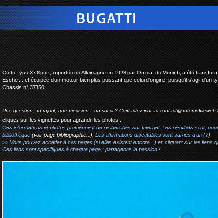
bugatti type 37a / 51a s
Cette Type 37 Sport, importée en Allemagne en 1928 par Omnia, de Munich, a été transform
Escher... et équipée d'un moteur bien plus puissant que celui d'origine, puisqu'il s'agit d'un t
Chassis n° 37350.
Une question, un rajout, une précision... un souci ? Contactez-moi au
contact@automobileweb.
cliquez sur les vignettes pour agrandir les photos...
Ces informations et photos proviennent de recherches sur Internet. Les résultats sont, pou
bibliothèque
(voir page bibliographie...)
. Les affirmations discutables sont suivies d'un (?)
>> Vous pouvez accéder à ces pages (si elles existent encore...) en cliquant sur les liens qu
Ces liens sont spécifiques à chaque page : partageons la passion !