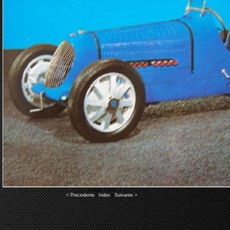
Image 3 of 6
< Precedente
|
Index
|
Suivante >