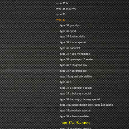
type 35 b
type 35 miller v8
type 36
type 37
type 37 grand prix
type 37 sport
type 37 ford model b
type 37 tourer special
type 37 cabriolet
type 37 / 35c monoplace
type 37 open-sport 2 seater
type 37 / 35 grand-prix
type 37 / 38 grand-prix
type 37a grand-prix dufilho
type 37 a
type 37 a cabriolet special
type 37 a bellamy special
type 37 baron guy de roig special
type 37a coupe million guiet cage-à-mouche
type 37a roadster special
type 37 a hanni roadster
type 37a / 51a sport
type 37 grand-prix special