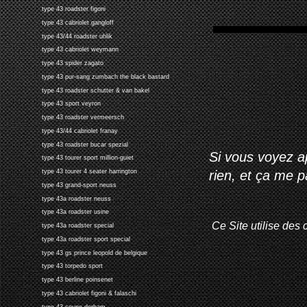
type 43 roadster figoni
type 43 cabriolet gangloff
type 43/44 roadster uhlik
type 43 cabriolet weymann
type 43 spider zagato
type 43 pur-sang zumbach the black bastard
type 43 roadster schutter & van bakel
type 43 sport veyron
type 43 roadster vermeersch
type 43/44 cabriolet franay
type 43 roadster bucar spezial
Si vous voyez ap
type 43 tourer sport million-guiet
rien, et ça me 
type 43 tourer 4 seater harrington
type 43 grand-sport neuss
type 43a roadster neuss
type 43a roadster usine
Ce Site utilise des 
type 43a roadster special
type 43a roadster sport special
type 43 gs prince leopold de belgique
type 43 torpedo sport
type 43 berline poinsenet
type 43 cabriolet figoni & falaschi
type 43 coupe derham