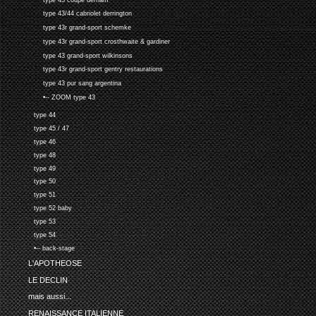
type 43/44 cabriolet derrington
type 43r grand-sport schemke
type 43r grand-sport crosthwaite & gardiner
type 43 grand-sport wilkinsons
type 43r grand-sport gentry restaurations
type 43 pur sang argentina
•-- ZOOM type 43
type 44
type 45 / 47
type 46
type 48
type 49
type 50
type 51
type 52 baby
type 53
type 54
•-- back-stage
L'APOTHEOSE
LE DECLIN
mais aussi...
RENAISSANCE ITALIENNE