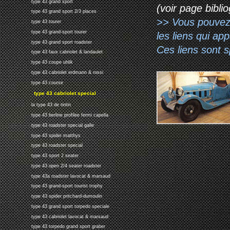
type 43 grand sport
(voir page biblio
type 43 grand sport 2/3 places
>> Vous pouvez a
type 43 tourer
type 43 grand-sport tourer
les liens qui ap
type 43 grand sport roadster
Ces liens sont 
type 43 faux cabriolet & landaulet
type 43 coupe uhlik
type 43 cabriolet erdmann & rossi
type 43 course
type 43 cabriolet special
la type 43 de tintin
type 43 berline profilee fermi capella
type 43 roadster special galle
type 43 spider matthys
type 43 roadster special
type 43 sport 2 seater
type 43 open 2/4 seater roadster
type 43a roadster lavocat & marsaud
type 43 grand-sport tourist trophy
type 43 spider pritchard-dumoulin
type 43 grand sport torpedo speciale
type 43 cabriolet lavocat & marsaud
type 43 torpedo grand sport graber