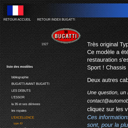
RETOUR ACCUEIL
-
RETOUR INDEX BUGATTI
Très original T
1927
Ce modèle a été
restauration s'
Sport ! Chassis
liste des modèles
bibliographie
Deux autres cabr
BUGATTI AVANT BUGATTI
LES DEBUTS
Une question, un 
L'ESSOR
contact@automob
la 35 et ses dérivees
cliquez sur les 
les royales
Ces information
L'EXCELLENCE
sont, pour la p
type 43