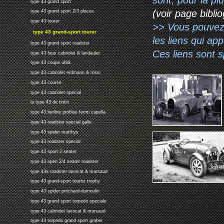
type 43 grand sport
(voir page biblio
type 43 grand sport 2/3 places
type 43 tourer
>> Vous pouvez a
type 43 grand-sport tourer
les liens qui ap
type 43 grand sport roadster
Ces liens sont 
type 43 faux cabriolet & landaulet
type 43 coupe uhlik
type 43 cabriolet erdmann & rossi
type 43 course
type 43 cabriolet special
la type 43 de tintin
type 43 berline profilee fermi capella
type 43 roadster special galle
type 43 spider matthys
type 43 roadster special
type 43 sport 2 seater
type 43 open 2/4 seater roadster
type 43a roadster lavocat & marsaud
type 43 grand-sport tourist trophy
type 43 spider pritchard-dumoulin
type 43 grand sport torpedo speciale
type 43 cabriolet lavocat & marsaud
type 43 torpedo grand sport graber