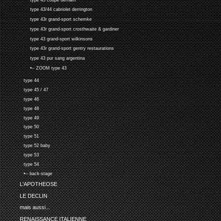
type 43/44 cabriolet derrington
type 43r grand-sport schemke
type 43r grand-sport crosthwaite & gardiner
type 43 grand-sport wilkinsons
type 43r grand-sport gentry restaurations
type 43 pur sang argentina
•-- ZOOM type 43
type 44
type 45 / 47
type 46
type 48
type 49
type 50
type 51
type 52 baby
type 53
type 54
•-- back-stage
L'APOTHEOSE
LE DECLIN
mais aussi...
RENAISSANCE ITALIENNE