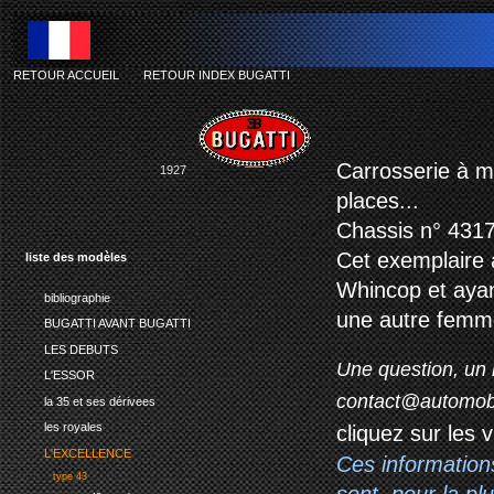
RETOUR ACCUEIL
-
RETOUR INDEX BUGATTI
Carrosserie à m
1927
places...
Chassis n° 4317
Cet exemplaire 
liste des modèles
Whincop et ayan
bibliographie
une autre fem
BUGATTI AVANT BUGATTI
LES DEBUTS
Une question, un 
L'ESSOR
contact@automob
la 35 et ses dérivees
les royales
cliquez sur les 
L'EXCELLENCE
Ces information
type 43
sont, pour la p