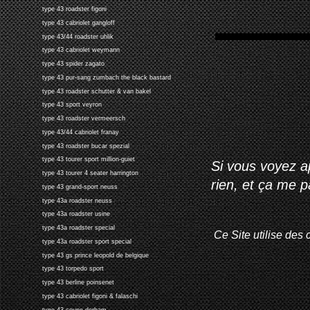
type 43 roadster figoni
type 43 cabriolet gangloff
type 43/44 roadster uhlik
type 43 cabriolet weymann
type 43 spider zagato
type 43 pur-sang zumbach the black bastard
type 43 roadster schutter & van bakel
type 43 sport veyron
type 43 roadster vermeersch
type 43/44 cabriolet franay
type 43 roadster bucar spezial
type 43 tourer sport million-guiet
Si vous voyez ap
type 43 tourer 4 seater harrington
rien, et ça me 
type 43 grand-sport neuss
type 43a roadster neuss
type 43a roadster usine
type 43a roadster special
Ce Site utilise des 
type 43a roadster sport special
type 43 gs prince leopold de belgique
type 43 torpedo sport
type 43 berline poinsenet
type 43 cabriolet figoni & falaschi
type 43 coupe derham