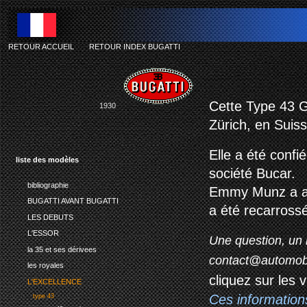
RETOUR ACCUEIL
-
RETOUR INDEX BUGATTI
Cette Type 43 G
1930
Zürich, en Suiss
Elle a été conf
liste des modèles
société Bucar.
bibliographie
Emmy Munz a ali
BUGATTI AVANT BUGATTI
a été recarrossé
LES DEBUTS
L'ESSOR
Une question, un 
la 35 et ses dérivees
contact@automob
les royales
cliquez sur les 
L'EXCELLENCE
Ces information
type 43