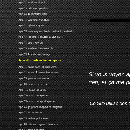
type 43 roadster figoni
type 43 cabriolet gangloff
type 43/44 roadster uhlik
type 43 cabriolet weymann
type 43 spider zagato
type 43 pur-sang zumbach the black bastard
type 43 roadster schutter & van bakel
type 43 sport veyron
type 43 roadster vermeersch
type 43/44 cabriolet franay
type 43 roadster bucar spezial
type 43 tourer sport million-guiet
Si vous voyez ap
type 43 tourer 4 seater harrington
type 43 grand-sport neuss
rien, et ça me 
type 43a roadster neuss
type 43a roadster usine
type 43a roadster special
type 43a roadster sport special
Ce Site utilise des 
type 43 gs prince leopold de belgique
type 43 torpedo sport
type 43 berline poinsenet
type 43 cabriolet figoni & falaschi
type 43 coupe derham