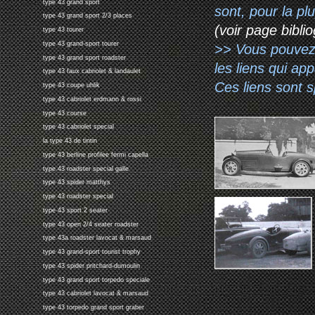
type 43 grand sport
sont, pour la p
type 43 grand sport 2/3 places
(voir page biblio
type 43 tourer
type 43 grand-sport tourer
>> Vous pouvez a
type 43 grand sport roadster
les liens qui ap
type 43 faux cabriolet & landaulet
Ces liens sont 
type 43 coupe uhlik
type 43 cabriolet erdmann & rossi
type 43 course
type 43 cabriolet special
la type 43 de tintin
type 43 berline profilee fermi capella
type 43 roadster special galle
type 43 spider matthys
type 43 roadster special
type 43 sport 2 seater
type 43 open 2/4 seater roadster
type 43a roadster lavocat & marsaud
type 43 grand-sport tourist trophy
type 43 spider pritchard-dumoulin
type 43 grand sport torpedo speciale
type 43 cabriolet lavocat & marsaud
type 43 torpedo grand sport graber