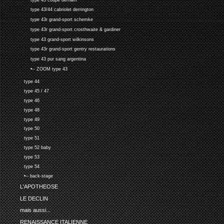
type 43/44 cabriolet derrington
type 43r grand-sport schemke
type 43r grand-sport crosthwaite & gardiner
type 43 grand-sport wilkinsons
type 43r grand-sport gentry restaurations
type 43 pur sang argentina
•-- ZOOM type 43
type 44
type 45 / 47
type 46
type 48
type 49
type 50
type 51
type 52 baby
type 53
type 54
•-- back-stage
L'APOTHEOSE
LE DECLIN
mais aussi...
RENAISSANCE ITALIENNE