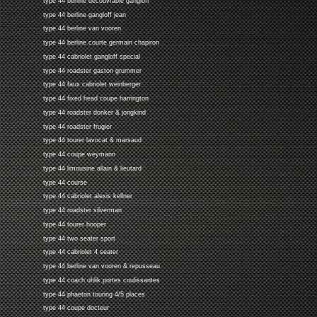
type 44 berline decouvrable gangloff
type 44 berline gangloff jean
type 44 berline van vooren
type 44 berline courte germain chapiron
type 44 cabriolet gangloff special
type 44 roadster gaston grummer
type 44 faux cabriolet weinberger
type 44 fixed head coupe harrington
type 44 roadster donker & jongkind
type 44 roadster frugier
type 44 tourer lavocat & marsaud
type 44 coupe weymann
type 44 limousine allain & lieutard
type 44 course
type 44 cabriolet alexis kellner
type 44 roadster silverman
type 44 tourer hooper
type 44 two seater sport
type 44 cabriolet 4 seater
type 44 berline van vooren & repusseau
type 44 coach uhlik portes coulissantes
type 44 phaeton touring 4/5 places
type 44 coupe docteur