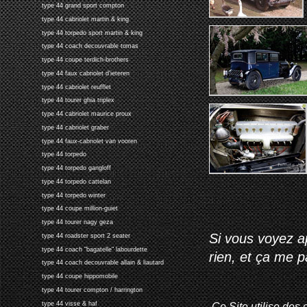
type 44 grand sport compton
type 44 cabriolet martin & king
type 44 torpedo sport martin & king
type 44 coach decouvrable tomas
type 44 coupe terdich-brothers
type 44 faux cabriolet d'ieteren
type 44 cabriolet reufflet
type 44 tourer ghia triplex
type 44 cabriolet maurice proux
type 44 cabriolet graber
type 44 faux-cabriolet van vooren
type 44 torpedo
type 44 torpedo gangloff
type 44 torpedo cattelan
type 44 torpedo winter
type 44 coupe million-guiet
type 44 tourer nagy geza
Si vous voyez ap
type 44 roadster sport 2 seater
type 44 coach "bagatelle" labourdette
rien, et ça me 
type 44 coach decouvrable allain & liautard
type 44 coupe hippomobile
type 44 tourer compton / harrington
type 44 visse & haf
Ce Site utilise des 