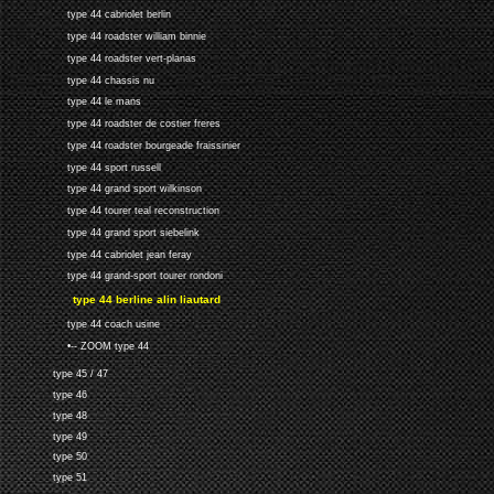
type 44 cabriolet berlin
type 44 roadster william binnie
type 44 roadster vert-planas
type 44 chassis nu
type 44 le mans
type 44 roadster de costier freres
type 44 roadster bourgeade fraissinier
type 44 sport russell
type 44 grand sport wilkinson
type 44 tourer teal reconstruction
type 44 grand sport siebelink
type 44 cabriolet jean feray
type 44 grand-sport tourer rondoni
type 44 berline alin liautard
type 44 coach usine
•-- ZOOM type 44
type 45 / 47
type 46
type 48
type 49
type 50
type 51