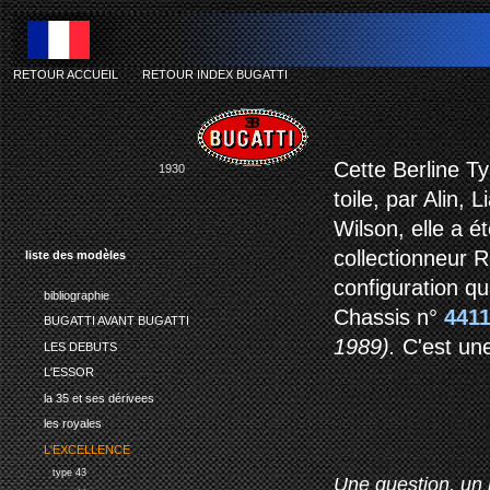
RETOUR ACCUEIL
-
RETOUR INDEX BUGATTI
Cette Berline Ty
1930
toile, par Alin
Wilson, elle a é
collectionneur 
liste des modèles
configuration qu
bibliographie
Chassis n°
441
BUGATTI AVANT BUGATTI
1989)
.
C'est une
LES DEBUTS
L'ESSOR
la 35 et ses dérivees
les royales
L'EXCELLENCE
type 43
Une question, un 