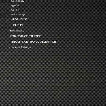
type 52 baby
type 53
type 54
•-- back-stage
L'APOTHEOSE
LE DECLIN
mais aussi...
RENAISSANCE ITALIENNE
RENAISSANCE FRANCO-ALLEMANDE
concepts & design