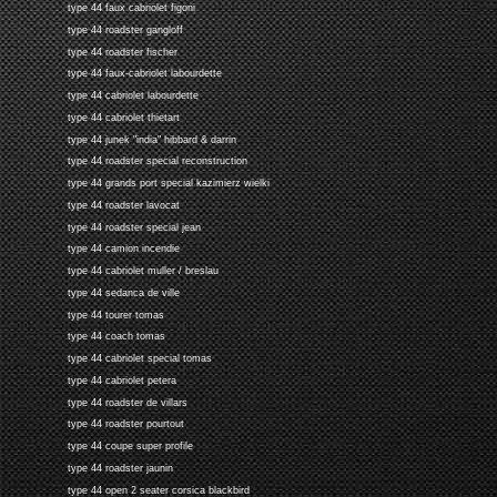
type 44 faux cabriolet figoni
type 44 roadster gangloff
type 44 roadster fischer
type 44 faux-cabriolet labourdette
type 44 cabriolet labourdette
type 44 cabriolet thietart
type 44 junek "india" hibbard & darrin
type 44 roadster special reconstruction
type 44 grands port special kazimierz wielki
type 44 roadster lavocat
type 44 roadster special jean
type 44 camion incendie
type 44 cabriolet muller / breslau
type 44 sedanca de ville
type 44 tourer tomas
type 44 coach tomas
type 44 cabriolet special tomas
type 44 cabriolet petera
type 44 roadster de villars
type 44 roadster pourtout
type 44 coupe super profile
type 44 roadster jaunin
type 44 open 2 seater corsica blackbird