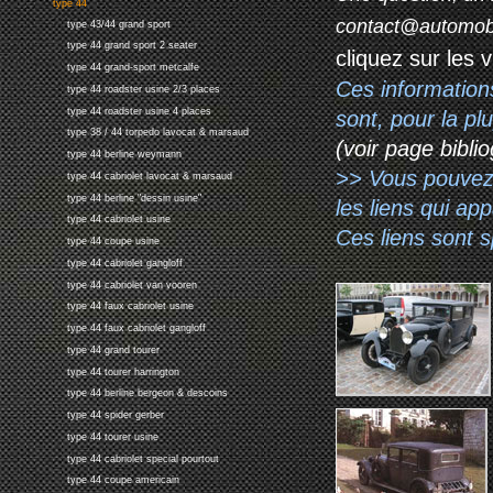
type 44
contact@automob
type 43/44 grand sport
type 44 grand sport 2 seater
cliquez sur les 
type 44 grand-sport metcalfe
Ces information
type 44 roadster usine 2/3 places
type 44 roadster usine 4 places
sont, pour la p
type 38 / 44 torpedo lavocat & marsaud
(voir page biblio
type 44 berline weymann
>> Vous pouvez a
type 44 cabriolet lavocat & marsaud
type 44 berline "dessin usine"
les liens qui ap
type 44 cabriolet usine
Ces liens sont 
type 44 coupe usine
type 44 cabriolet gangloff
type 44 cabriolet van vooren
type 44 faux cabriolet usine
type 44 faux cabriolet gangloff
type 44 grand tourer
type 44 tourer harrington
type 44 berline bergeon & descoins
type 44 spider gerber
type 44 tourer usine
type 44 cabriolet special pourtout
type 44 coupe americain