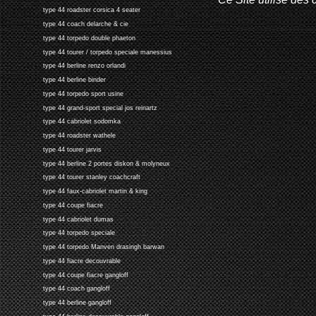
type 44 roadster corsica 4 seater
type 44 coach delarche & cie
type 44 torpedo double phaeton
type 44 tourer / torpedo speciale manessius
type 44 berline renzo orlandi
type 44 berline binder
type 44 torpedo sport usine
type 44 grand-sport special jos reinartz
type 44 cabriolet sodomka
type 44 roadster wathele
type 44 tourer jarvis
type 44 berline 2 portes diskon & molyneux
type 44 tourer stanley coachcraft
type 44 faux-cabriolet martin & king
type 44 coupe fiacre
type 44 cabriolet dumas
type 44 torpedo speciale
type 44 torpedo Manven drasingh barwan
type 44 fiacre decouvrable
type 44 coupe fiacre gangloff
type 44 coach gangloff
type 44 berline gangloff