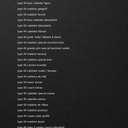
type 44 faux cabriolet figoni
type 44 roadster gangloff
type 44 roadster fischer
type 44 faux-cabriolet labourdette
type 44 cabriolet labourdette
type 44 cabriolet thietart
type 44 junek "india" hibbard & darrin
type 44 roadster special reconstruction
type 44 grands port special kazimierz wielki
type 44 roadster lavocat
type 44 roadster special jean
type 44 camion incendie
type 44 cabriolet muller / breslau
type 44 sedanca de ville
type 44 tourer tomas
type 44 coach tomas
type 44 cabriolet special tomas
type 44 cabriolet petera
type 44 roadster de villars
type 44 roadster pourtout
type 44 coupe super profile
type 44 roadster jaunin
type 44 open 2 seater corsica blackbird