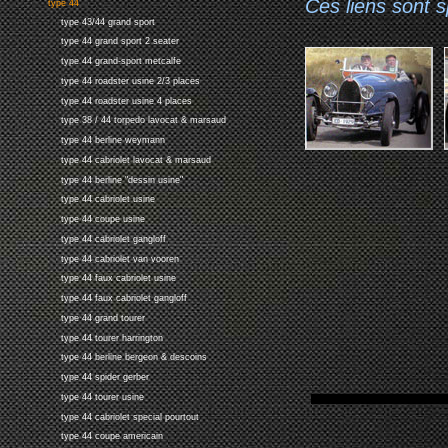
Ces liens sont 
type 44
type 43/44 grand sport
type 44 grand sport 2 seater
type 44 grand-sport metcalfe
type 44 roadster usine 2/3 places
type 44 roadster usine 4 places
type 38 / 44 torpedo lavocat & marsaud
type 44 berline weymann
type 44 cabriolet lavocat & marsaud
type 44 berline "dessin usine"
type 44 cabriolet usine
type 44 coupe usine
type 44 cabriolet gangloff
type 44 cabriolet van vooren
type 44 faux cabriolet usine
type 44 faux cabriolet gangloff
type 44 grand tourer
type 44 tourer harrington
type 44 berline bergeon & descoins
type 44 spider gerber
type 44 tourer usine
type 44 cabriolet special pourtout
type 44 coupe americain