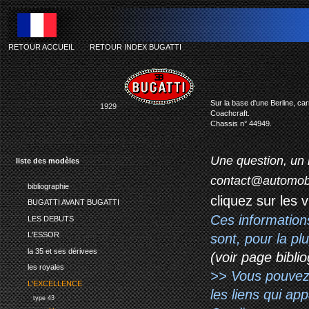
RETOUR ACCUEIL
-
RETOUR INDEX BUGATTI
b
Sur la base d'une Berline, ca
1929
Coachcraft.
Chassis n° 44949.
Une question, un 
liste des modèles
contact@automob
bibliographie
cliquez sur les 
BUGATTI AVANT BUGATTI
Ces information
LES DEBUTS
L'ESSOR
sont, pour la p
la 35 et ses dérivees
(voir page biblio
les royales
>> Vous pouvez a
L'EXCELLENCE
les liens qui ap
type 43