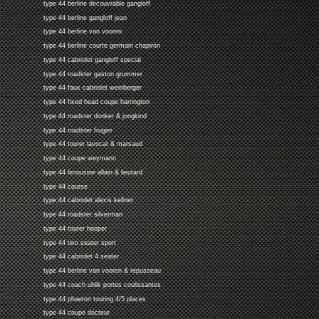
type 44 berline decouvrable gangloff
type 44 berline gangloff jean
type 44 berline van vooren
type 44 berline courte germain chapiron
type 44 cabriolet gangloff special
type 44 roadster gaston grummer
type 44 faux cabriolet weinberger
type 44 fixed head coupe harrington
type 44 roadster donker & jongkind
type 44 roadster frugier
type 44 tourer lavocat & marsaud
type 44 coupe weymann
type 44 limousine allain & lieutard
type 44 course
type 44 cabriolet alexis kellner
type 44 roadster silverman
type 44 tourer hooper
type 44 two seater sport
type 44 cabriolet 4 seater
type 44 berline van vooren & repusseau
type 44 coach uhlik portes coulissantes
type 44 phaeton touring 4/5 places
type 44 coupe docteur