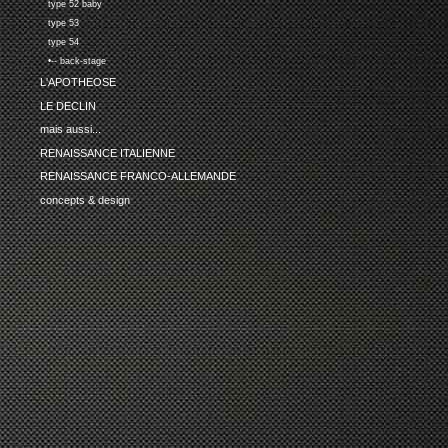
type 52 baby
type 53
type 54
•-- back-stage
L'APOTHEOSE
LE DECLIN
mais aussi...
RENAISSANCE ITALIENNE
RENAISSANCE FRANCO-ALLEMANDE
concepts & design