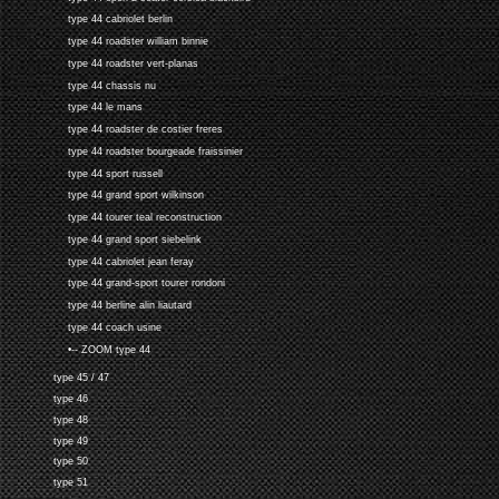
type 44 cabriolet berlin
type 44 roadster william binnie
type 44 roadster vert-planas
type 44 chassis nu
type 44 le mans
type 44 roadster de costier freres
type 44 roadster bourgeade fraissinier
type 44 sport russell
type 44 grand sport wilkinson
type 44 tourer teal reconstruction
type 44 grand sport siebelink
type 44 cabriolet jean feray
type 44 grand-sport tourer rondoni
type 44 berline alin liautard
type 44 coach usine
•-- ZOOM type 44
type 45 / 47
type 46
type 48
type 49
type 50
type 51