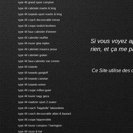
type 44 grand sport compton
type 44 cabriolet martin & king
type 44 torpedo sport martin & king
type 44 coach decouvrable tomas
type 44 coupe terdich-brothers
type 44 faux cabriolet d'ieteren
type 44 cabriolet reufflet
Si vous voyez ap
type 44 tourer ghia triplex
rien, et ça me 
type 44 cabriolet maurice proux
type 44 cabriolet graber
type 44 faux-cabriolet van vooren
type 44 torpedo
Ce Site utilise des 
type 44 torpedo gangloff
type 44 torpedo cattelan
type 44 torpedo winter
type 44 coupe million-guiet
type 44 tourer nagy geza
type 44 roadster sport 2 seater
type 44 coach "bagatelle" labourdette
type 44 coach decouvrable allain & liautard
type 44 coupe hippomobile
type 44 tourer compton / harrington
type 44 visse & haf