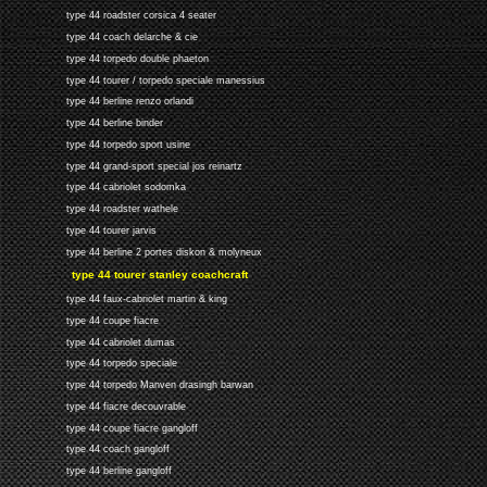
type 44 roadster corsica 4 seater
type 44 coach delarche & cie
type 44 torpedo double phaeton
type 44 tourer / torpedo speciale manessius
type 44 berline renzo orlandi
type 44 berline binder
type 44 torpedo sport usine
type 44 grand-sport special jos reinartz
type 44 cabriolet sodomka
type 44 roadster wathele
type 44 tourer jarvis
type 44 berline 2 portes diskon & molyneux
type 44 tourer stanley coachcraft
type 44 faux-cabriolet martin & king
type 44 coupe fiacre
type 44 cabriolet dumas
type 44 torpedo speciale
type 44 torpedo Manven drasingh barwan
type 44 fiacre decouvrable
type 44 coupe fiacre gangloff
type 44 coach gangloff
type 44 berline gangloff