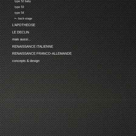
type 52 baby
type 53
type 54
•-- back-stage
L'APOTHEOSE
LE DECLIN
mais aussi...
RENAISSANCE ITALIENNE
RENAISSANCE FRANCO-ALLEMANDE
concepts & design