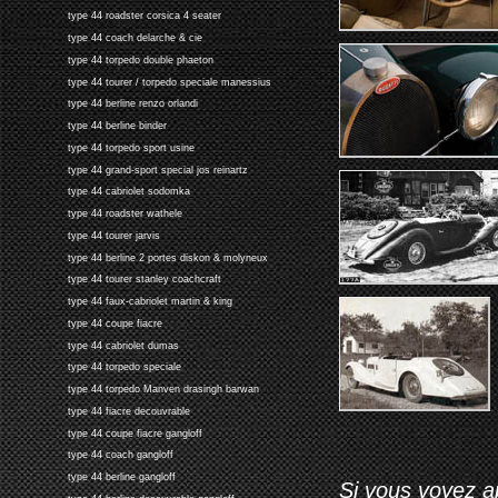
type 44 roadster corsica 4 seater
type 44 coach delarche & cie
type 44 torpedo double phaeton
type 44 tourer / torpedo speciale manessius
type 44 berline renzo orlandi
type 44 berline binder
type 44 torpedo sport usine
type 44 grand-sport special jos reinartz
type 44 cabriolet sodomka
type 44 roadster wathele
type 44 tourer jarvis
type 44 berline 2 portes diskon & molyneux
type 44 tourer stanley coachcraft
type 44 faux-cabriolet martin & king
type 44 coupe fiacre
type 44 cabriolet dumas
type 44 torpedo speciale
type 44 torpedo Manven drasingh barwan
type 44 fiacre decouvrable
type 44 coupe fiacre gangloff
type 44 coach gangloff
type 44 berline gangloff
Si vous voyez ap