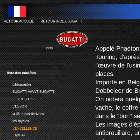
RETOUR ACCUEIL
-
RETOUR INDEX BUGATTI
Appelé Phaéton c
1930
Touring, d'après
l'œuvre de l'usi
places.
liste des modèles
Importé en Belgi
bibliographie
Dobbeleer de Br
BUGATTI AVANT BUGATTI
On notera quelq
LES DEBUTS
vache, le coffre
L'ESSOR
la 35 et ses dérivees
dans le "bon" se
les royales
Les images d'é
L'EXCELLENCE
antibrouillard, 
type 43