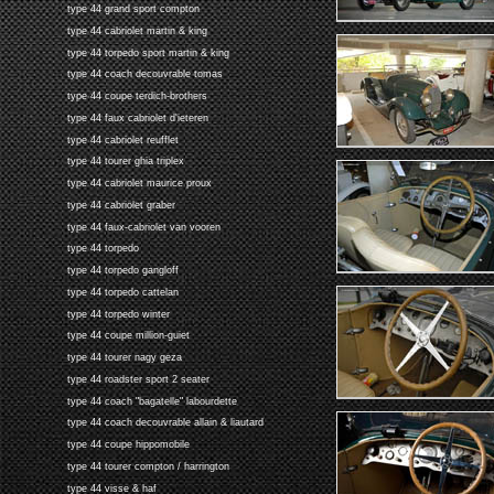
type 44 grand sport compton
type 44 cabriolet martin & king
type 44 torpedo sport martin & king
type 44 coach decouvrable tomas
type 44 coupe terdich-brothers
type 44 faux cabriolet d'ieteren
type 44 cabriolet reufflet
type 44 tourer ghia triplex
type 44 cabriolet maurice proux
type 44 cabriolet graber
type 44 faux-cabriolet van vooren
type 44 torpedo
type 44 torpedo gangloff
type 44 torpedo cattelan
type 44 torpedo winter
type 44 coupe million-guiet
type 44 tourer nagy geza
type 44 roadster sport 2 seater
type 44 coach "bagatelle" labourdette
type 44 coach decouvrable allain & liautard
type 44 coupe hippomobile
type 44 tourer compton / harrington
type 44 visse & haf