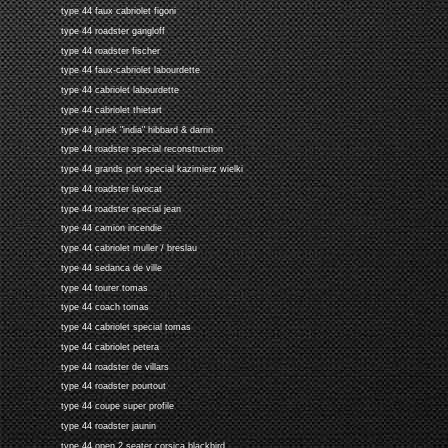
type 44 faux cabriolet figoni
type 44 roadster gangloff
type 44 roadster fischer
type 44 faux-cabriolet labourdette
type 44 cabriolet labourdette
type 44 cabriolet thietart
type 44 junek "india" hibbard & darrin
type 44 roadster special reconstruction
type 44 grands port special kazimierz wielki
type 44 roadster lavocat
type 44 roadster special jean
type 44 camion incendie
type 44 cabriolet muller / breslau
type 44 sedanca de ville
type 44 tourer tomas
type 44 coach tomas
type 44 cabriolet special tomas
type 44 cabriolet petera
type 44 roadster de villars
type 44 roadster pourtout
type 44 coupe super profile
type 44 roadster jaunin
type 44 open 2 seater corsica blackbird