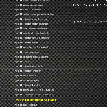
type 44 berline decouvrable gangloff
rien, et ça me 
type 44 berline gangloff jean
type 44 berline van vooren
type 44 berline courte germain chapiron
type 44 cabriolet gangloff special
Ce Site utilise des 
type 44 roadster gaston grummer
type 44 faux cabriolet weinberger
type 44 fixed head coupe harrington
type 44 roadster donker & jongkind
type 44 roadster frugier
type 44 tourer lavocat & marsaud
type 44 coupe weymann
type 44 limousine allain & lieutard
type 44 course
type 44 cabriolet alexis kellner
type 44 roadster silverman
type 44 tourer hooper
type 44 two seater sport
type 44 cabriolet 4 seater
type 44 berline van vooren & repusseau
type 44 coach uhlik portes coulissantes
type 44 phaeton touring 4/5 places
type 44 coupe docteur