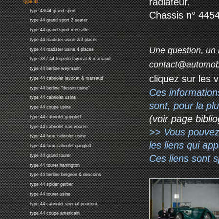
radiateur.
type 44
type 43/44 grand sport
Chassis n° 4454
type 44 grand sport 2 seater
type 44 grand-sport metcalfe
type 44 roadster usine 2/3 places
Une question, un 
type 44 roadster usine 4 places
type 38 / 44 torpedo lavocat & marsaud
contact@automob
type 44 berline weymann
cliquez sur les 
type 44 cabriolet lavocat & marsaud
type 44 berline "dessin usine"
Ces information
type 44 cabriolet usine
sont, pour la p
type 44 coupe usine
(voir page biblio
type 44 cabriolet gangloff
type 44 cabriolet van vooren
>> Vous pouvez a
type 44 faux cabriolet usine
les liens qui ap
type 44 faux cabriolet gangloff
Ces liens sont 
type 44 grand tourer
type 44 tourer harrington
type 44 berline bergeon & descoins
type 44 spider gerber
type 44 tourer usine
type 44 cabriolet special pourtout
type 44 coupe americain