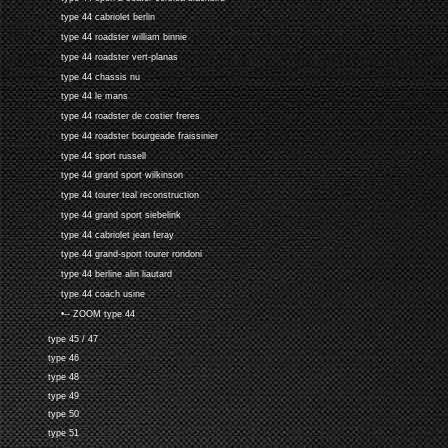
type 44 cabriolet berlin
type 44 roadster william binnie
type 44 roadster vert-planas
type 44 chassis nu
type 44 le mans
type 44 roadster de costier freres
type 44 roadster bourgeade fraissinier
type 44 sport russell
type 44 grand sport wilkinson
type 44 tourer teal reconstruction
type 44 grand sport siebelink
type 44 cabriolet jean feray
type 44 grand-sport tourer rondoni
type 44 berline alin liautard
type 44 coach usine
•-- ZOOM type 44
type 45 / 47
type 46
type 48
type 49
type 50
type 51