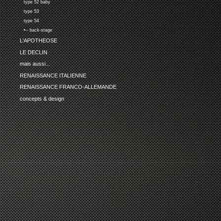
type 52 baby
type 53
type 54
•-- back-stage
L'APOTHEOSE
LE DECLIN
mais aussi...
RENAISSANCE ITALIENNE
RENAISSANCE FRANCO-ALLEMANDE
concepts & design