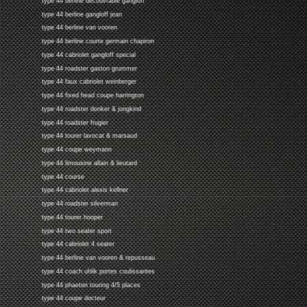
type 44 berline decouvrable gangloff
type 44 berline gangloff jean
type 44 berline van vooren
type 44 berline courte germain chapiron
type 44 cabriolet gangloff special
type 44 roadster gaston grummer
type 44 faux cabriolet weinberger
type 44 fixed head coupe harrington
type 44 roadster donker & jongkind
type 44 roadster frugier
type 44 tourer lavocat & marsaud
type 44 coupe weymann
type 44 limousine allain & lieutard
type 44 course
type 44 cabriolet alexis kellner
type 44 roadster silverman
type 44 tourer hooper
type 44 two seater sport
type 44 cabriolet 4 seater
type 44 berline van vooren & repusseau
type 44 coach uhlik portes coulissantes
type 44 phaeton touring 4/5 places
type 44 coupe docteur