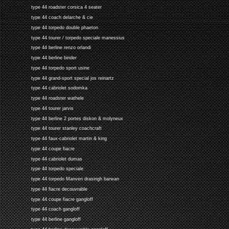
type 44 roadster corsica 4 seater
type 44 coach delarche & cie
type 44 torpedo double phaeton
type 44 tourer / torpedo speciale manessius
type 44 berline renzo orlandi
type 44 berline binder
type 44 torpedo sport usine
type 44 grand-sport special jos reinartz
type 44 cabriolet sodomka
type 44 roadster wathele
type 44 tourer jarvis
type 44 berline 2 portes diskon & molyneux
type 44 tourer stanley coachcraft
type 44 faux-cabriolet martin & king
type 44 coupe fiacre
type 44 cabriolet dumas
type 44 torpedo speciale
type 44 torpedo Manven drasingh barwan
type 44 fiacre decouvrable
type 44 coupe fiacre gangloff
type 44 coach gangloff
type 44 berline gangloff