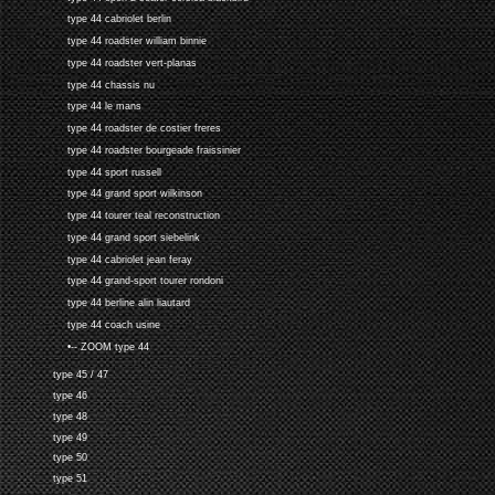
type 44 cabriolet berlin
type 44 roadster william binnie
type 44 roadster vert-planas
type 44 chassis nu
type 44 le mans
type 44 roadster de costier freres
type 44 roadster bourgeade fraissinier
type 44 sport russell
type 44 grand sport wilkinson
type 44 tourer teal reconstruction
type 44 grand sport siebelink
type 44 cabriolet jean feray
type 44 grand-sport tourer rondoni
type 44 berline alin liautard
type 44 coach usine
•-- ZOOM type 44
type 45 / 47
type 46
type 48
type 49
type 50
type 51