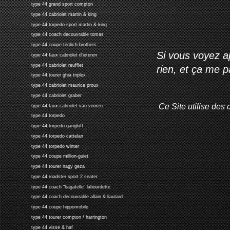
type 44 grand sport compton
type 44 cabriolet martin & king
type 44 torpedo sport martin & king
type 44 coach decouvrable tomas
type 44 coupe terdich-brothers
Si vous voyez ap
type 44 faux cabriolet d'ieteren
type 44 cabriolet reufflet
rien, et ça me 
type 44 tourer ghia triplex
type 44 cabriolet maurice proux
type 44 cabriolet graber
Ce Site utilise des 
type 44 faux-cabriolet van vooren
type 44 torpedo
type 44 torpedo gangloff
type 44 torpedo cattelan
type 44 torpedo winter
type 44 coupe million-guiet
type 44 tourer nagy geza
type 44 roadster sport 2 seater
type 44 coach "bagatelle" labourdette
type 44 coach decouvrable allain & liautard
type 44 coupe hippomobile
type 44 tourer compton / harrington
type 44 visse & haf