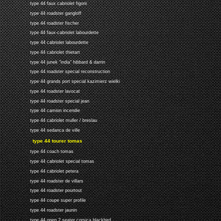
type 44 faux cabriolet figoni
type 44 roadster gangloff
type 44 roadster fischer
type 44 faux-cabriolet labourdette
type 44 cabriolet labourdette
type 44 cabriolet thietart
type 44 junek "india" hibbard & darrin
type 44 roadster special reconstruction
type 44 grands port special kazimierz wielki
type 44 roadster lavocat
type 44 roadster special jean
type 44 camion incendie
type 44 cabriolet muller / breslau
type 44 sedanca de ville
type 44 tourer tomas
type 44 coach tomas
type 44 cabriolet special tomas
type 44 cabriolet petera
type 44 roadster de villars
type 44 roadster pourtout
type 44 coupe super profile
type 44 roadster jaunin
type 44 open 2 seater corsica blackbird