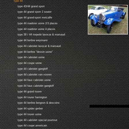
type 44
type 43/44 grand sport
type 44 grand sport 2 seater
type 44 grand-sport metcalfe
type 44 roadster usine 2/3 places
type 44 roadster usine 4 places
type 38 / 44 torpedo lavocat & marsaud
type 44 berline weymann
type 44 cabriolet lavocat & marsaud
type 44 berline "dessin usine"
type 44 cabriolet usine
type 44 coupe usine
type 44 cabriolet gangloff
type 44 cabriolet van vooren
type 44 faux cabriolet usine
type 44 faux cabriolet gangloff
type 44 grand tourer
type 44 tourer harrington
type 44 berline bergeon & descoins
type 44 spider gerber
type 44 tourer usine
type 44 cabriolet special pourtout
type 44 coupe americain