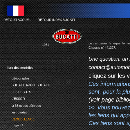
RETOUR ACCUEIL
-
RETOUR INDEX BUGATTI
b
Le carrossier Tchèque Tomas 
1931
Chassis n° 441327.
Une question, un 
contact@automob
liste des modèles
cliquez sur les 
bibliographie
Ces information
BUGATTI AVANT BUGATTI
sont, pour la p
LES DEBUTS
(voir page biblio
L'ESSOR
la 35 et ses dérivees
>> Vous pouvez a
les royales
les liens qui ap
L'EXCELLENCE
Ces liens sont 
type 43