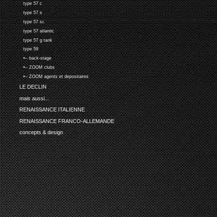
type 57 c
type 57 s
type 57 sc
type 57 atlantic
type 57 g tank
type 59
•-- back-stage
•-- ZOOM clubs
•-- ZOOM agents et depositaires
LE DECLIN
mais aussi...
RENAISSANCE ITALIENNE
RENAISSANCE FRANCO-ALLEMANDE
concepts & design