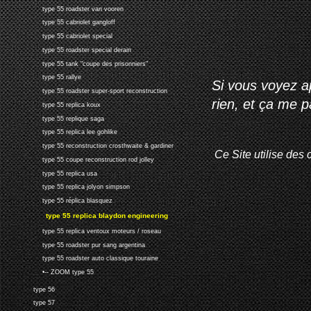
type 55 roadster van vooren
type 55 cabriolet gangloff
type 55 cabriolet special
type 55 roadster special derain
type 55 tank "coupe des prisonniers"
type 55 rallye
Si vous voyez ap
type 55 roadster super-sport reconstruction
rien, et ça me 
type 55 replica koux
type 55 replique saga
type 55 replica lee gohlike
type 55 reconstruction crosthwaite & gardiner
Ce Site utilise des 
type 55 coupe reconstruction rod jolley
type 55 replica usa
type 55 replica jolyon simpson
type 55 réplica blasquez
type 55 replica blaydon engineering
type 55 replica ventoux moteurs / roseau
type 55 roadster pur sang argentina
type 55 roadster auto classique touraine
•-- ZOOM type 55
type 56
type 57