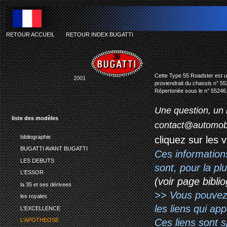
RETOUR ACCUEIL
-
RETOUR INDEX BUGATTI
bu
Cette Type 55 Roadster est un
2001
proviendrait du chassis n° 55
Répertoriée sous le n° 55246
Une question, un 
liste des modèles
contact@automob
bibliographie
cliquez sur les 
BUGATTI AVANT BUGATTI
Ces information
LES DEBUTS
sont, pour la p
L'ESSOR
(voir page biblio
la 35 et ses dérivees
>> Vous pouvez a
les royales
les liens qui ap
L'EXCELLENCE
Ces liens sont 
L'APOTHEOSE