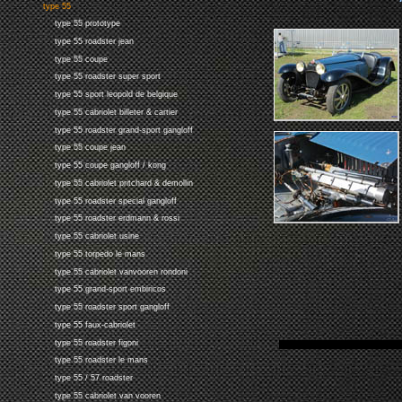
type 55
type 55 prototype
type 55 roadster jean
type 55 coupe
type 55 roadster super sport
type 55 sport leopold de belgique
type 55 cabriolet billeter & cartier
type 55 roadster grand-sport gangloff
type 55 coupe jean
type 55 coupe gangloff / kong
type 55 cabriolet pritchard & demollin
type 55 roadster special gangloff
type 55 roadster erdmann & rossi
type 55 cabriolet usine
type 55 torpedo le mans
type 55 cabriolet vanvooren rondoni
type 55 grand-sport embiricos
type 55 roadster sport gangloff
type 55 faux-cabriolet
type 55 roadster figoni
type 55 roadster le mans
type 55 / 57 roadster
type 55 cabriolet van vooren