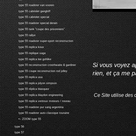
type 55 roadster van vooren
type 55 cabriolet gangloff
type 55 cabriolet special
type 55 roadster special derain
type 55 tank "coupe des prisonniers"
type 55 rallye
type 55 roadster super-sport reconstruction
type 55 replica koux
type 55 replique saga
type 55 replica lee gohlike
Si vous voyez ap
type 55 reconstruction crosthwaite & gardiner
type 55 coupe reconstruction rod jolley
rien, et ça me 
type 55 replica usa
type 55 replica jolyon simpson
type 55 réplica blasquez
Ce Site utilise des 
type 55 replica blaydon engineering
type 55 replica ventoux moteurs / roseau
type 55 roadster pur sang argentina
type 55 roadster auto classique touraine
•-- ZOOM type 55
type 56
type 57