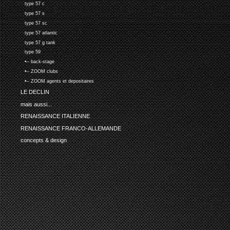
type 57 c
type 57 s
type 57 sc
type 57 atlantic
type 57 g tank
type 59
•-- back-stage
•-- ZOOM clubs
•-- ZOOM agents et depositaires
LE DECLIN
mais aussi...
RENAISSANCE ITALIENNE
RENAISSANCE FRANCO-ALLEMANDE
concepts & design