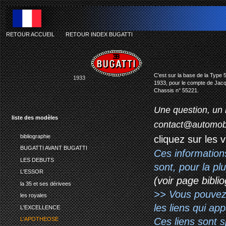
RETOUR ACCUEIL
-
RETOUR INDEX BUGATTI
C'est sur la base de la Type
1933
1933, pour le compte de Jac
Chassis n° 55221.
Une question, un 
liste des modèles
contact@automob
bibliographie
cliquez sur les 
BUGATTI AVANT BUGATTI
Ces information
LES DEBUTS
sont, pour la p
L'ESSOR
(voir page biblio
la 35 et ses dérivees
>> Vous pouvez a
les royales
les liens qui ap
L'EXCELLENCE
Ces liens sont 
L'APOTHEOSE