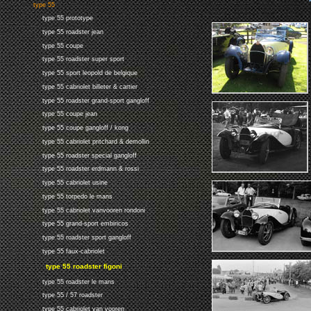
type 55
type 55 prototype
type 55 roadster jean
type 55 coupe
type 55 roadster super sport
type 55 sport leopold de belgique
type 55 cabriolet billeter & cartier
type 55 roadster grand-sport gangloff
type 55 coupe jean
type 55 coupe gangloff / kong
type 55 cabriolet pritchard & demollin
type 55 roadster special gangloff
type 55 roadster erdmann & rossi
type 55 cabriolet usine
type 55 torpedo le mans
type 55 cabriolet vanvooren rondoni
type 55 grand-sport embiricos
type 55 roadster sport gangloff
type 55 faux-cabriolet
type 55 roadster figoni
type 55 roadster le mans
type 55 / 57 roadster
type 55 cabriolet van vooren