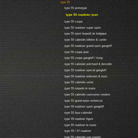
type 55
type 55 prototype
type 55 roadster jean
type 55 coupe
type 55 roadster super sport
type 55 sport leopold de belgique
type 55 cabriolet billeter & cartier
type 55 roadster grand-sport gangloff
type 55 coupe jean
type 55 coupe gangloff / kong
type 55 cabriolet pritchard & demollin
type 55 roadster special gangloff
type 55 roadster erdmann & rossi
type 55 cabriolet usine
type 55 torpedo le mans
type 55 cabriolet vanvooren rondoni
type 55 grand-sport embiricos
type 55 roadster sport gangloff
type 55 faux-cabriolet
type 55 roadster figoni
type 55 roadster le mans
type 55 / 57 roadster
type 55 cabriolet van vooren