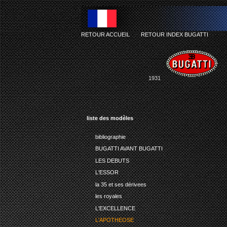
RETOUR ACCUEIL
-
RETOUR INDEX BUGATTI
1931
liste des modèles
bibliographie
BUGATTI AVANT BUGATTI
LES DEBUTS
L'ESSOR
la 35 et ses dérivees
les royales
L'EXCELLENCE
L'APOTHEOSE