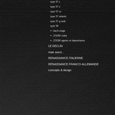
type 57 c
type 57 s
type 57 sc
type 57 atlantic
type 57 g tank
type 59
•-- back-stage
•-- ZOOM clubs
•-- ZOOM agents et depositaires
LE DECLIN
mais aussi...
RENAISSANCE ITALIENNE
RENAISSANCE FRANCO-ALLEMANDE
concepts & design