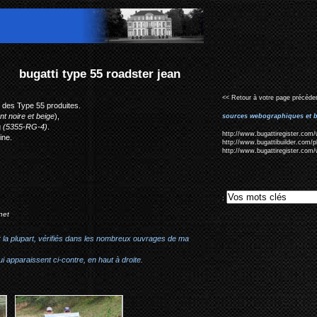
an
<< Retour à votre page précéden
t des Type 55 produites.
t noire et beige
),
sources webographiques et b
g
(
5355-RG-4)
.
http://www.bugattiregister.com/
ine.
http://www.bugattibuilder.com
http://www.bugattiregister.com/
:
net
r la plupart, vérifiés dans les nombreux ouvrages de ma
i apparaissent ci-contre, en haut à droite.