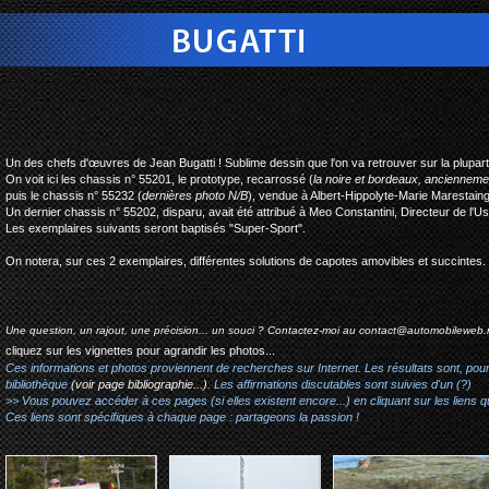
bugatti type 55 roadster je
Un des chefs d'œuvres de Jean Bugatti ! Sublime dessin que l'on va retrouver sur la plupar
On voit ici les chassis n° 55201, le prototype, recarrossé (
la noire et bordeaux, anciennemen
puis le chassis n° 55232 (
dernières photo N/B
), vendue à Albert-Hippolyte-Marie Marestain
Un dernier chassis n° 55202, disparu, avait été attribué à Meo Constantini, Directeur de l'Us
Les exemplaires suivants seront baptisés "Super-Sport".
On notera, sur ces 2 exemplaires, différentes solutions de capotes amovibles et succintes.
Une question, un rajout, une précision... un souci ? Contactez-moi au
contact@automobileweb.
cliquez sur les vignettes pour agrandir les photos...
Ces informations et photos proviennent de recherches sur Internet. Les résultats sont, pou
bibliothèque
(voir page bibliographie...)
. Les affirmations discutables sont suivies d'un (?)
>> Vous pouvez accéder à ces pages (si elles existent encore...) en cliquant sur les liens qu
Ces liens sont spécifiques à chaque page : partageons la passion !