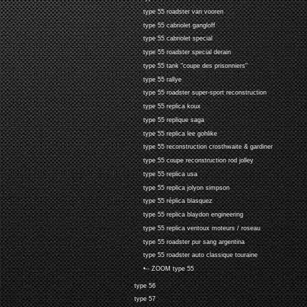
type 55 roadster van vooren
type 55 cabriolet gangloff
type 55 cabriolet special
type 55 roadster special derain
type 55 tank "coupe des prisonniers"
type 55 rallye
type 55 roadster super-sport reconstruction
type 55 replica koux
type 55 replique saga
type 55 replica lee gohlike
type 55 reconstruction crosthwaite & gardiner
type 55 coupe reconstruction rod jolley
type 55 replica usa
type 55 replica jolyon simpson
type 55 réplica blasquez
type 55 replica blaydon engineering
type 55 replica ventoux moteurs / roseau
type 55 roadster pur sang argentina
type 55 roadster auto classique touraine
•-- ZOOM type 55
type 56
type 57