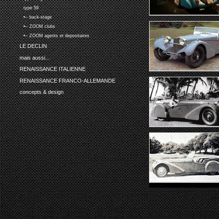
type 59
•-- back-stage
•-- ZOOM clubs
•-- ZOOM agents et depositaires
LE DECLIN
mais aussi...
RENAISSANCE ITALIENNE
RENAISSANCE FRANCO-ALLEMANDE
concepts & design