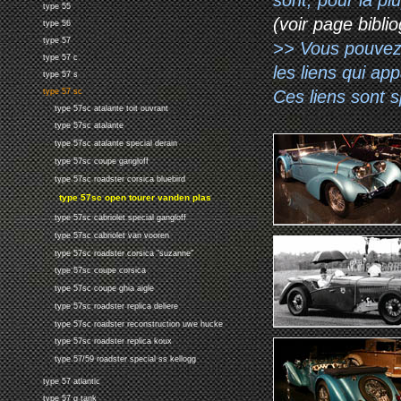
type 55
(voir page biblio
type 56
type 57
>> Vous pouvez a
type 57 c
les liens qui ap
type 57 s
Ces liens sont 
type 57 sc
type 57sc atalante toit ouvrant
type 57sc atalante
type 57sc atalante special derain
type 57sc coupe gangloff
type 57sc roadster corsica bluebird
type 57sc open tourer vanden plas
type 57sc cabriolet special gangloff
type 57sc cabriolet van vooren
type 57sc roadster corsica "suzanne"
type 57sc coupe corsica
type 57sc coupe ghia aigle
type 57sc roadster replica deliere
type 57sc roadster reconstruction uwe hucke
type 57sc roadster replica koux
type 57/59 roadster special ss kellogg
type 57 atlantic
type 57 g tank