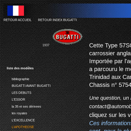
RETOUR ACCUEIL
-
RETOUR INDEX BUGATTI
bu
Cette Type 57
1937
carrossier angl
Importée par l'
a parcouru le 
liste des modèles
Trinidad aux
Ca
bibliographie
Chassis n° 5754
BUGATTI AVANT BUGATTI
LES DEBUTS
Une question, un 
L'ESSOR
contact@automob
la 35 et ses dérivees
les royales
cliquez sur les 
L'EXCELLENCE
Ces information
L'APOTHEOSE
sont, pour la p