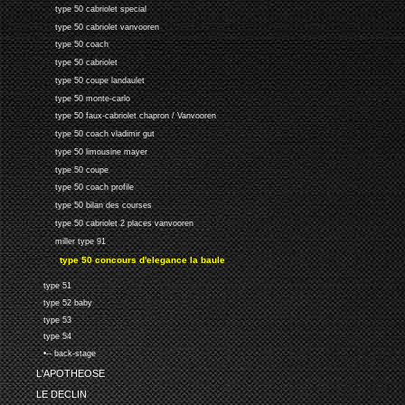
type 50 cabriolet special
type 50 cabriolet vanvooren
type 50 coach
type 50 cabriolet
type 50 coupe landaulet
type 50 monte-carlo
type 50 faux-cabriolet chapron / Vanvooren
type 50 coach vladimir gut
type 50 limousine mayer
type 50 coupe
type 50 coach profile
type 50 bilan des courses
type 50 cabriolet 2 places vanvooren
miller type 91
type 50 concours d'elegance la baule
type 51
type 52 baby
type 53
type 54
•-- back-stage
L'APOTHEOSE
LE DECLIN