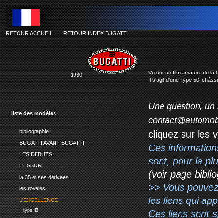
RETOUR ACCUEIL
-
RETOUR INDEX BUGATTI
Vu sur un film amateur de la
1930
Il s'agit d'une Type 50, châss
Une question, un 
liste des modèles
contact@automob
bibliographie
cliquez sur les 
BUGATTI AVANT BUGATTI
Ces information
LES DEBUTS
sont, pour la p
L'ESSOR
(voir page biblio
la 35 et ses dérivees
>> Vous pouvez a
les royales
les liens qui ap
L'EXCELLENCE
type 43
Ces liens sont 