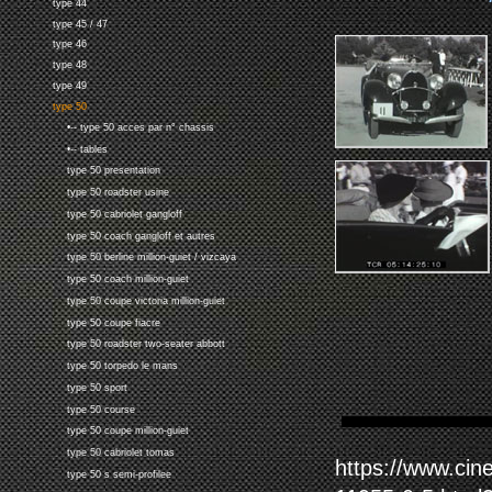
type 44
type 45 / 47
type 46
type 48
type 49
type 50
•-- type 50 acces par n° chassis
•-- tables
type 50 presentation
type 50 roadster usine
type 50 cabriolet gangloff
type 50 coach gangloff et autres
type 50 berline million-guiet / vizcaya
type 50 coach million-guiet
type 50 coupe victoria million-guiet
type 50 coupe fiacre
type 50 roadster two-seater abbott
type 50 torpedo le mans
type 50 sport
type 50 course
type 50 coupe million-guiet
type 50 cabriolet tomas
https://www.ci
type 50 s semi-profilee