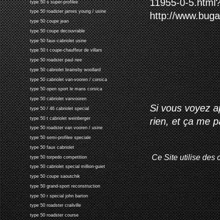
11955-0-5.html?
type 50 s super-profilee
type 50 roadster james young / usine
http://www.bugat
type 50 coupe jean
type 50 coupe decouvrable
type 50 faux-cabriolet usine
type 50 t coupe-chauffeur de villars
type 50 roadster paul nee
type 50 cabriolet brainsby woollard
type 50 cabriolet van-vooren / corsica
type 50 open sport le mans corsica
type 50 cabriolet vanvooren
Si vous voyez ap
type 50 / 46 cabriolet special
type 50 t cabriolet weinberger
rien, et ça me 
type 50 roadster van vooren / usine
type 50 semi-profilee speciale
type 50 faux cabriolet
Ce Site utilise des 
type 50 torpedo competition
type 50 cabriolet special million-guiet
type 50 coupe saoutchik
type 50 grand-sport reconstruction
type 50 r special john barton
type 50 roadster crailville
type 50 roadster course