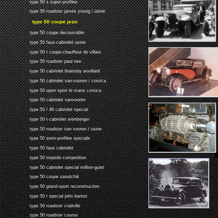
type 50 s super-profilee
type 50 roadster james young / usine
type 50 coupe jean
type 50 coupe decouvrable
type 50 faux-cabriolet usine
type 50 t coupe-chauffeur de villars
type 50 roadster paul nee
type 50 cabriolet brainsby woollard
type 50 cabriolet van-vooren / corsica
type 50 open sport le mans corsica
type 50 cabriolet vanvooren
type 50 / 46 cabriolet special
type 50 t cabriolet weinberger
type 50 roadster van vooren / usine
type 50 semi-profilee speciale
type 50 faux cabriolet
type 50 torpedo competition
type 50 cabriolet special million-guiet
type 50 coupe saoutchik
type 50 grand-sport reconstruction
type 50 r special john barton
type 50 roadster crailville
type 50 roadster course