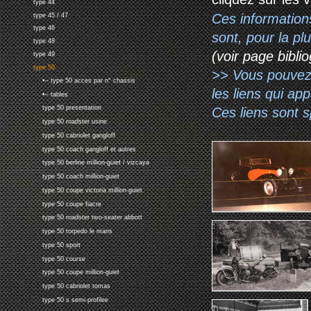
type 44
Ces information
type 45 / 47
type 46
sont, pour la p
type 48
(voir page biblio
type 49
type 50
>> Vous pouvez a
•-- type 50 acces par n° chassis
les liens qui ap
•-- tables
type 50 presentation
Ces liens sont 
type 50 roadster usine
type 50 cabriolet gangloff
type 50 coach gangloff et autres
type 50 berline million-guiet / vizcaya
type 50 coach million-guiet
type 50 coupe victoria million-guiet
type 50 coupe fiacre
type 50 roadster two-seater abbott
type 50 torpedo le mans
type 50 sport
type 50 course
type 50 coupe million-guiet
type 50 cabriolet tomas
type 50 s semi-profilee