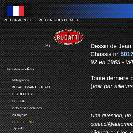
RETOUR ACCUEIL
-
RETOUR INDEX BUGATTI
buga
Dessin de Jean 
1931
Chassis n°
501
92 en 1965 - W
liste des modèles
Toute dernière p
bibliographie
(
voir par ailleurs
BUGATTI AVANT BUGATTI
LES DEBUTS
L'ESSOR
la 35 et ses dérivees
Une question, un 
les royales
L'EXCELLENCE
contact@automob
type 43
cliquez sur les 