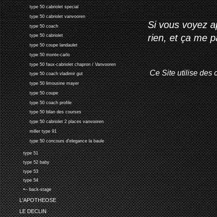
type 50 cabriolet special
type 50 cabriolet vanvooren
Si vous voyez ap
type 50 coach
rien, et ça me 
type 50 cabriolet
type 50 coupe landaulet
type 50 monte-carlo
type 50 faux-cabriolet chapron / Vanvooren
Ce Site utilise des 
type 50 coach vladimir gut
type 50 limousine mayer
type 50 coupe
type 50 coach profile
type 50 bilan des courses
type 50 cabriolet 2 places vanvooren
miller type 91
type 50 concours d'elegance la baule
type 51
type 52 baby
type 53
type 54
•-- back-stage
L'APOTHEOSE
LE DECLIN