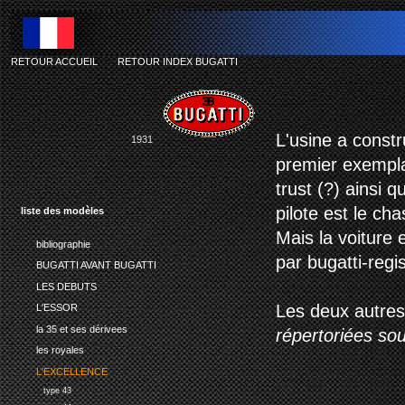
RETOUR ACCUEIL
-
RETOUR INDEX BUGATTI
L'usine a const
1931
premier exemplai
trust (?) ainsi 
pilote est le ch
liste des modèles
Mais la voiture
bibliographie
par bugatti-regi
BUGATTI AVANT BUGATTI
LES DEBUTS
Les deux autres
L'ESSOR
la 35 et ses dérivees
répertoriées so
les royales
L'EXCELLENCE
type 43