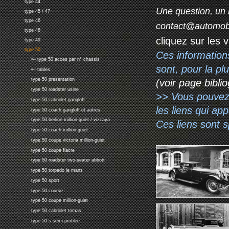
type 44
Une question, un 
type 45 / 47
type 46
contact@automob
type 48
cliquez sur les 
type 49
type 50
Ces information
•-- type 50 acces par n° chassis
sont, pour la p
•-- tables
type 50 presentation
(voir page biblio
type 50 roadster usine
>> Vous pouvez a
type 50 cabriolet gangloff
les liens qui ap
type 50 coach gangloff et autres
type 50 berline million-guiet / vizcaya
Ces liens sont 
type 50 coach million-guiet
type 50 coupe victoria million-guiet
type 50 coupe fiacre
type 50 roadster two-seater abbott
type 50 torpedo le mans
type 50 sport
type 50 course
type 50 coupe million-guiet
type 50 cabriolet tomas
type 50 s semi-profilee