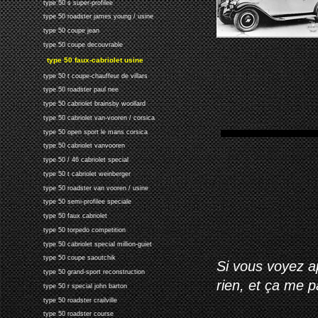
type 50 s super-profilee
type 50 roadster james young / usine
type 50 coupe jean
type 50 coupe decouvrable
type 50 faux-cabriolet usine
type 50 t coupe-chauffeur de villars
type 50 roadster paul nee
type 50 cabriolet brainsby woollard
type 50 cabriolet van-vooren / corsica
type 50 open sport le mans corsica
type 50 cabriolet vanvooren
type 50 / 46 cabriolet special
type 50 t cabriolet weinberger
type 50 roadster van vooren / usine
type 50 semi-profilee speciale
type 50 faux cabriolet
type 50 torpedo competition
type 50 cabriolet special million-guiet
type 50 coupe saoutchik
Si vous voyez ap
type 50 grand-sport reconstruction
rien, et ça me 
type 50 r special john barton
type 50 roadster crailville
type 50 roadster course