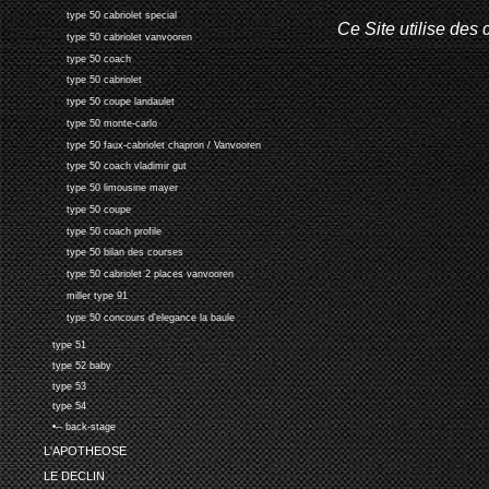
type 50 cabriolet special
Ce Site utilise des 
type 50 cabriolet vanvooren
type 50 coach
type 50 cabriolet
type 50 coupe landaulet
type 50 monte-carlo
type 50 faux-cabriolet chapron / Vanvooren
type 50 coach vladimir gut
type 50 limousine mayer
type 50 coupe
type 50 coach profile
type 50 bilan des courses
type 50 cabriolet 2 places vanvooren
miller type 91
type 50 concours d'elegance la baule
type 51
type 52 baby
type 53
type 54
•-- back-stage
L'APOTHEOSE
LE DECLIN