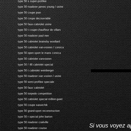
type 50 s super-profilee
type 50 roadster james young / usine
type 50 coupe jean
type 50 coupe decouvrable
type 50 faux-cabriolet usine
type 50 t coupe-chauffeur de villars
type 50 roadster paul nee
type 50 cabriolet brainsby woollard
type 50 cabriolet van-vooren / corsica
type 50 open sport le mans corsica
type 50 cabriolet vanvooren
type 50 / 46 cabriolet special
type 50 t cabriolet weinberger
type 50 roadster van vooren / usine
type 50 semi-profilee speciale
type 50 faux cabriolet
type 50 torpedo competition
type 50 cabriolet special million-guiet
type 50 coupe saoutchik
type 50 grand-sport reconstruction
type 50 r special john barton
type 50 roadster crailville
Si vous voyez ap
type 50 roadster course