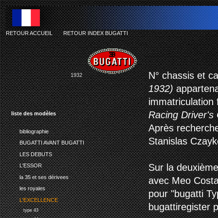
RETOUR ACCUEIL
-
RETOUR INDEX BUGATTI
N° chassis et c
1932
1932)
appartenan
immatriculation
Racing Driver's
liste des modèles
Après recherche
bibliographie
Stanislas Czayko
BUGATTI AVANT BUGATTI
LES DEBUTS
Sur la deuxième
L'ESSOR
la 35 et ses dérivees
avec Meo Costan
les royales
pour "bugatti Ty
L'EXCELLENCE
bugattiregister 
type 43