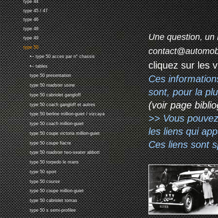
type 44
type 45 / 47
type 46
type 48
Une question, un 
type 49
type 50
contact@automob
•-- type 50 acces par n° chassis
cliquez sur les 
•-- tables
type 50 presentation
Ces information
type 50 roadster usine
sont, pour la p
type 50 cabriolet gangloff
(voir page biblio
type 50 coach gangloff et autres
type 50 berline million-guiet / vizcaya
>> Vous pouvez a
type 50 coach million-guiet
les liens qui ap
type 50 coupe victoria million-guiet
Ces liens sont 
type 50 coupe fiacre
type 50 roadster two-seater abbott
type 50 torpedo le mans
type 50 sport
type 50 course
type 50 coupe million-guiet
type 50 cabriolet tomas
type 50 s semi-profilee