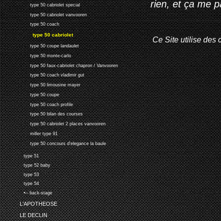
rien, et ça me 
type 50 cabriolet special
type 50 cabriolet vanvooren
type 50 coach
type 50 cabriolet
Ce Site utilise des 
type 50 coupe landaulet
type 50 monte-carlo
type 50 faux-cabriolet chapron / Vanvooren
type 50 coach vladimir gut
type 50 limousine mayer
type 50 coupe
type 50 coach profile
type 50 bilan des courses
type 50 cabriolet 2 places vanvooren
miller type 91
type 50 concours d'elegance la baule
type 51
type 52 baby
type 53
type 54
•-- back-stage
L'APOTHEOSE
LE DECLIN