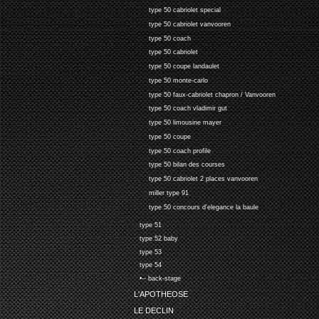
type 50 cabriolet special
type 50 cabriolet vanvooren
type 50 coach
type 50 cabriolet
type 50 coupe landaulet
type 50 monte-carlo
type 50 faux-cabriolet chapron / Vanvooren
type 50 coach vladimir gut
type 50 limousine mayer
type 50 coupe
type 50 coach profile
type 50 bilan des courses
type 50 cabriolet 2 places vanvooren
miller type 91
type 50 concours d'elegance la baule
type 51
type 52 baby
type 53
type 54
•-- back-stage
L'APOTHEOSE
LE DECLIN