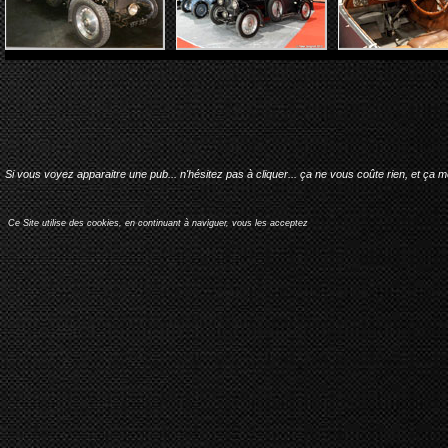
Si vous voyez apparaitre une pub... n'hésitez pas à cliquer... ça ne vous coûte rien, et ça 
Ce Site utilise des cookies, en continuant à naviguer, vous les acceptez