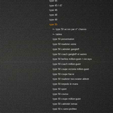
type 44
type 45 / 47
type 46
type 48
type 49
type 50
•-- type 50 acces par n° chassis
•-- tables
type 50 presentation
type 50 roadster usine
type 50 cabriolet gangloff
type 50 coach gangloff et autres
type 50 berline million-guiet / vizcaya
type 50 coach million-guiet
type 50 coupe victoria million-guiet
type 50 coupe fiacre
type 50 roadster two-seater abbott
type 50 torpedo le mans
type 50 sport
type 50 course
type 50 coupe million-guiet
type 50 cabriolet tomas
type 50 s semi-profilee