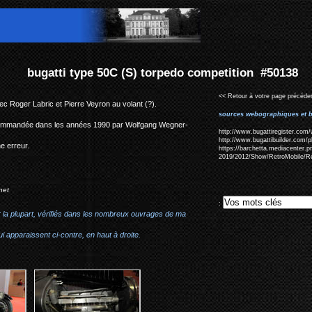
rpedo competition #50138
<< Retour à votre page précéden
 Roger Labric et Pierre Veyron au volant (?).
sources webographiques et b
ion commandée dans les années 1990 par Wolfgang Wegner-
http://www.bugattiregister.com/
http://www.bugattibuilder.com/
ne erreur.
https://barchetta.mediacenter.
2019/2012/Show/RetroMobile/Re
net
:
r la plupart, vérifiés dans les nombreux ouvrages de ma
i apparaissent ci-contre, en haut à droite.