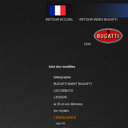
RETOUR ACCUEIL
-
RETOUR INDEX BUGATTI
1934
liste des modèles
bibliographie
BUGATTI AVANT BUGATTI
LES DEBUTS
L'ESSOR
la 35 et ses dérivees
les royales
L'EXCELLENCE
type 43