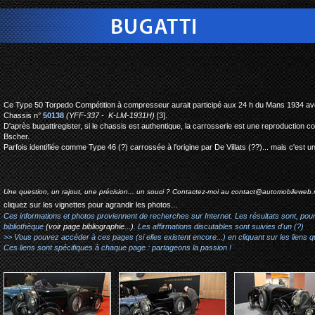
bugatti type 50C (S) to
Ce Type 50 Torpedo Compétition à compresseur aurait participé aux 24 h du Mans 1934 avec
Chassis n°
50138
(YFF-337 - K-LM-1931H)
[3].
D'après bugattiregister, si le chassis est authentique, la carrosserie est une reproduct
Bscher.
Parfois identifiée comme Type 46 (?) carrossée à l'origine par De Villats (??)... mais c'est u
Une question, un rajout, une précision... un souci ? Contactez-moi au
contact@automobileweb.
cliquez sur les vignettes pour agrandir les photos...
Ces informations et photos proviennent de recherches sur Internet. Les résultats sont, pou
bibliothèque
(voir page bibliographie...)
. Les affirmations discutables sont suivies d'un (?)
>> Vous pouvez accéder à ces pages (si elles existent encore...) en cliquant sur les liens qu
Ces liens sont spécifiques à chaque page : partageons la passion !