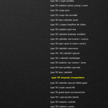
type 50 s super-profilee
type 50 roadster james young / usine
type 50 coupe jean
type 50 coupe decouvrable
type 50 faux-cabriolet usine
type 50 t coupe-chauffeur de villars
type 50 roadster paul nee
type 50 cabriolet brainsby woollard
type 50 cabriolet van-vooren / corsica
type 50 open sport le mans corsica
type 50 cabriolet vanvooren
type 50 / 46 cabriolet special
type 50 t cabriolet weinberger
type 50 roadster van vooren / usine
type 50 semi-profilee speciale
type 50 faux cabriolet
type 50 torpedo competition
type 50 cabriolet special million-guiet
type 50 coupe saoutchik
type 50 grand-sport reconstruction
type 50 r special john barton
type 50 roadster crailville
type 50 roadster course