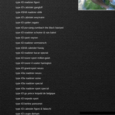
type 43 roadster figoni
type 43 cabriolet gangloff
type 43/44 roadster uhlik
type 43 cabriolet weymann
type 43 spider zagato
type 43 pur-sang zumbach the black bastard
type 43 roadster schutter & van bakel
type 43 sport veyron
type 43 roadster vermeersch
type 43/44 cabriolet franay
type 43 roadster bucar spezial
type 43 tourer sport million-guiet
type 43 tourer 4 seater harrington
type 43 grand-sport neuss
type 43a roadster neuss
type 43a roadster usine
type 43a roadster special
type 43a roadster sport special
type 43 gs prince leopold de belgique
type 43 torpedo sport
type 43 berline poinsenet
type 43 cabriolet figoni & falaschi
type 43 coupe derham