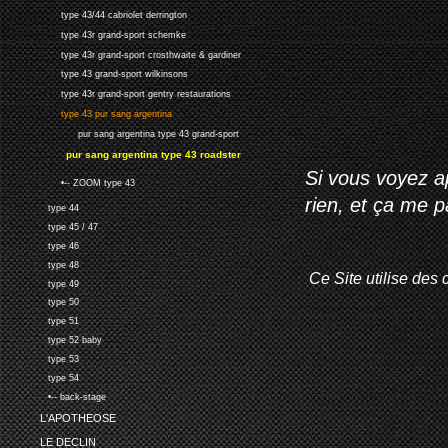
type 43/44 cabriolet derrington
type 43r grand-sport schemke
type 43r grand-sport crosthwaite & gardiner
type 43 grand-sport wilkinsons
type 43r grand-sport gentry restaurations
type 43 pur sang argentina
pur sang argentina type 43 grand-sport
pur sang argentina type 43 roadster
Si vous voyez ap
•-- ZOOM type 43
rien, et ça me 
type 44
type 45 / 47
type 46
type 48
Ce Site utilise des 
type 49
type 50
type 51
type 52 baby
type 53
type 54
•-- back-stage
L'APOTHEOSE
LE DECLIN