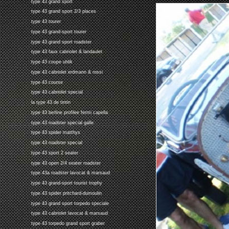
type 43 grand sport
type 43 grand sport 2/3 places
type 43 tourer
type 43 grand-sport tourer
type 43 grand sport roadster
type 43 faux cabriolet & landaulet
type 43 coupe uhlik
type 43 cabriolet erdmann & rossi
type 43 course
type 43 cabriolet special
la type 43 de tintin
type 43 berline profilee fermi capella
type 43 roadster special galle
type 43 spider matthys
type 43 roadster special
type 43 sport 2 seater
type 43 open 2/4 seater roadster
type 43a roadster lavocat & marsaud
type 43 grand-sport tourist trophy
type 43 spider pritchard-dumoulin
type 43 grand sport torpedo speciale
type 43 cabriolet lavocat & marsaud
type 43 torpedo grand sport graber