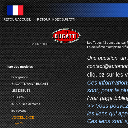
RETOUR ACCUEIL
-
RETOUR INDEX BUGATTI
pu
Les Types 43 construits par P
2006 / 2008
Le deuxième exemplaire prése
Une question, un 
contact@automob
liste des modèles
cliquez sur les 
bibliographie
Ces information
BUGATTI AVANT BUGATTI
sont, pour la p
LES DEBUTS
(voir page biblio
L'ESSOR
la 35 et ses dérivees
>> Vous pouvez a
les royales
les liens qui ap
L'EXCELLENCE
Ces liens sont 
type 43