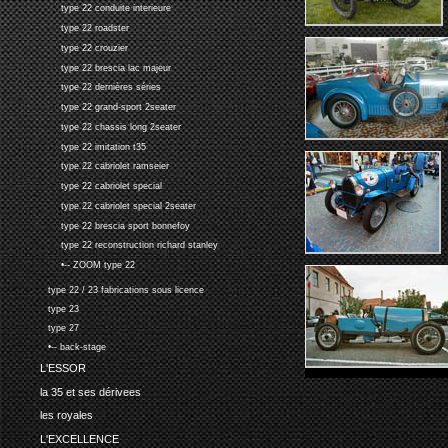
type 22 conduite interieure
type 22 roadster
type 22 crouzier
type 22 brescia lac majeur
type 22 dernières séries
type 22 grand-sport 2seater
type 22 chassis long 2seater
type 22 imitation t35
type 22 cabriolet ramseier
type 22 cabriolet special
type 22 cabriolet special 2seater
type 22 brescia sport bonnefoy
type 22 reconstruction richard stanley
•-- ZOOM type 22
type 22 / 23 fabrications sous licence
type 23
type 27
•-- back-stage
L'ESSOR
la 35 et ses dérivees
les royales
L'EXCELLENCE