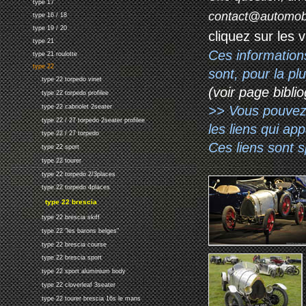
type 17
contact@automob
type 16 / 18
type 19 / 20
cliquez sur les 
type 21
Ces information
type 21 roulotte
type 22
sont, pour la p
type 22 torpedo vinet
(voir page biblio
type 22 torpedo profilee
>> Vous pouvez a
type 22 cabriolet 2seater
type 22 / 27 torpedo 2seater profilee
les liens qui ap
type 22 / 27 torpedo
Ces liens sont 
type 22 sport
type 22 tourer
type 22 torpedo 2/3places
type 22 torpedo 4places
type 22 brescia
type 22 brescia skiff
type 22 "les barons belges"
type 22 brescia course
type 22 brescia sport
type 22 sport aluminium body
type 22 cloverleaf 3seater
type 22 tourer brescia 16s le mans