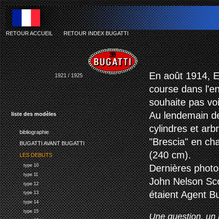
RETOUR ACCUEIL
-
RETOUR INDEX BUGATTI
En août 1914, E
1921 / 1925
course dans l'en
souhaite pas voi
Au lendemain d
liste des modèles
cylindres et arb
bibliographie
"Brescia" en cha
BUGATTI AVANT BUGATTI
(240 cm).
LES DEBUTS
type 10
Dernières photos
type 11
John Nelson Scott
type 12
étaient Agent Bu
type 13
type 14
type 15
Une question, un 