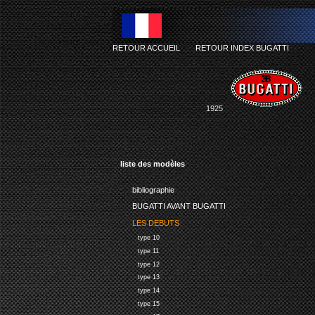
RETOUR ACCUEIL
-
RETOUR INDEX BUGATTI
1925
liste des modèles
bibliographie
BUGATTI AVANT BUGATTI
LES DEBUTS
type 10
type 11
type 12
type 13
type 14
type 15