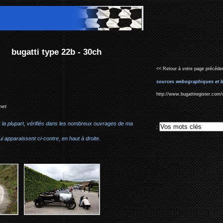
<< Retour à votre page précéden
sources webographiques et b
http://www.bugattiregister.com/
net
r la plupart, vérifiés dans les nombreux ouvrages de ma
:
i apparaissent ci-contre, en haut à droite.