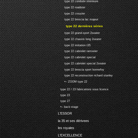
type 22 conduite interieure
type 22 roadster
type 22 crouzier
type 22 brescia lac majeur
type 22 dernières séries
type 22 grand-sport 2seater
type 22 chassis long 2seater
type 22 imitation t35
type 22 cabriolet ramseier
type 22 cabriolet special
type 22 cabriolet special 2seater
type 22 brescia sport bonnefoy
type 22 reconstruction richard stanley
•-- ZOOM type 22
type 22 / 23 fabrications sous licence
type 23
type 27
•-- back-stage
L'ESSOR
la 35 et ses dérivees
les royales
L'EXCELLENCE