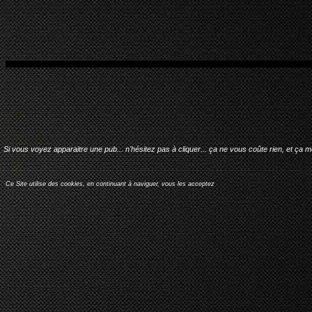
Si vous voyez apparaitre une pub... n'hésitez pas à cliquer... ça ne vous coûte rien, et ça 
Ce Site utilise des cookies, en continuant à naviguer, vous les acceptez