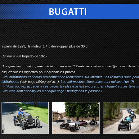
bugatti type 22b - 30ch
à partir de 1923, le moteur 1,4 L développait plus de 30 ch.
On voit ici un torpedo de 1925...
Une question, un rajout, une précision... un souci ? Contactez-moi au
contact@automobileweb.
cliquez sur les vignettes pour agrandir les photos...
Ces informations et photos proviennent de recherches sur Internet. Les résultats sont, pou
bibliothèque
(voir page bibliographie...)
. Les affirmations discutables sont suivies d'un (?)
>> Vous pouvez accéder à ces pages (si elles existent encore...) en cliquant sur les liens qu
Ces liens sont spécifiques à chaque page : partageons la passion !