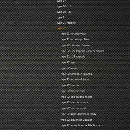
type 17
type 16 / 18
type 19 / 20
type 21
type 21 roulotte
type 22
type 22 torpedo vinet
type 22 torpedo profilee
type 22 cabriolet 2seater
type 22 / 27 torpedo 2seater profilee
type 22 / 27 torpedo
type 22 sport
type 22 tourer
type 22 torpedo 2/3places
type 22 torpedo 4places
type 22 brescia
type 22 brescia skiff
type 22 "les barons belges"
type 22 brescia course
type 22 brescia sport
type 22 sport aluminium body
type 22 cloverleaf 3seater
type 22 tourer brescia 16s le mans