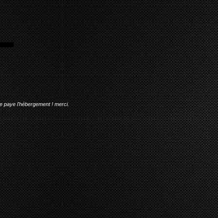
me paye l'hébergement ! merci.