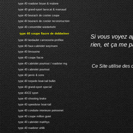
type 40 roadster bryan & malone
type 40 grand-sport lavocat & marsaud
type 40 bourack de costier coupe
type 40 bourack de costier reconstruction
type 40 convertible wiederkehr
type 40 coupe fiacre de dobbeleer
Si vous voyez ap
type 40 landaulet carrosserie-profilee
rien, et ça me 
type 40 faux-cabriolet weymann
type 40 limousine
type 40 coupe fiacre
type 40 cabriolet pourtout / roadster mg
Ce Site utilise des 
type 40 cabriolet pourtout
type 40 jarvis & sons
type 40 torpedo boat-tail bullet
type 40 grand-sport special
type 40/22 sport
type 40 shooting brake
type 40 speedster boat-tail
type 40 conduite interieure poinsenet
type 40 coupe million guiet
type 40 cabriolet matthys
type 40 roadster uhlik