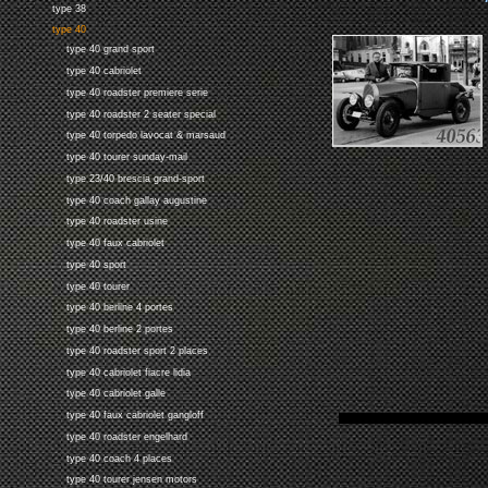
type 38
type 40
type 40 grand sport
type 40 cabriolet
type 40 roadster premiere serie
type 40 roadster 2 seater special
type 40 torpedo lavocat & marsaud
type 40 tourer sunday-mail
type 23/40 brescia grand-sport
type 40 coach gallay augustine
type 40 roadster usine
type 40 faux cabriolet
type 40 sport
type 40 tourer
type 40 berline 4 portes
type 40 berline 2 portes
type 40 roadster sport 2 places
type 40 cabriolet fiacre lidia
type 40 cabriolet galle
type 40 faux cabriolet gangloff
type 40 roadster engelhard
type 40 coach 4 places
type 40 tourer jensen motors