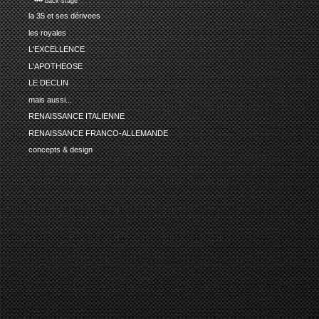
•••• back-stage
la 35 et ses dérivees
les royales
L'EXCELLENCE
L'APOTHEOSE
LE DECLIN
mais aussi...
RENAISSANCE ITALIENNE
RENAISSANCE FRANCO-ALLEMANDE
concepts & design