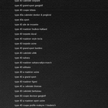
type 40 cabriolet serjeant
type 40 grand-sport gangloff
type 40 coupe tirbois
type 40a cabriolet donker & jongkind
type 40a sport
type 40 aile de mouette
type 40 roadster foulkes-halbard
type 40 torpedo duval
type 40 roadster style tecla
type 40 torpedo usine
type 40 grand-sport bordino
type 40 cabriolet uhlik
type 40 sahara
type 40 roadster sahara-rallye-march
type 40 utilitaire
type 40 a roadster usine
type 40 a grand sport
type 40 roadster figoni
type 40 a cabriolet thomas
type 40 cabriolet berluteau
type 40 coupe docteur gangloff
type 40 a roadster sport usine
type 40 coupe profile maleyre / friederich