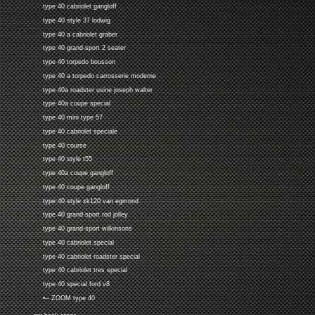
type 40 cabriolet gangloff
type 40 style 37 lodwig
type 40 a cabriolet graber
type 40 grand-sport 2 seater
type 40 torpedo bousson
type 40 a torpedo carrosserie moderne
type 40a roadster usine joseph walter
type 40a coupe special
type 40 mini type 57
type 40 cabriolet speciale
type 40 course
type 40 style t55
type 40a coupe gangloff
type 40 coupe gangloff
type 40 style xk120 van egmond
type 40 grand-sport rod jolley
type 40 grand-sport wilkinsons
type 40 cabriolet special
type 40 cabriolet roadster special
type 40 cabriolet tres special
type 40 special ford v8
•-- ZOOM type 40