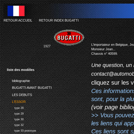
RETOUR ACCUEIL
-
RETOUR INDEX BUGATTI
b
L'importateur en Belgique, Je
1927
Monsieur Jean...
Chassis n° 40599.
Une question, un 
liste des modèles
contact@automob
bibliographie
cliquez sur les 
BUGATTI AVANT BUGATTI
Ces information
LES DEBUTS
sont, pour la p
L'ESSOR
(voir page biblio
type 28
>> Vous pouvez a
type 29
type 30
les liens qui ap
type 32
Ces liens sont 
type 33 prototype