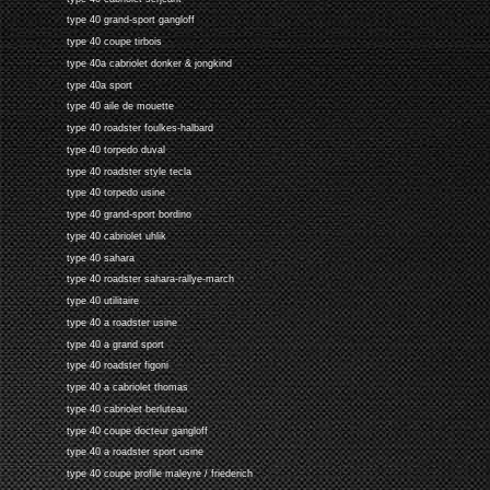
type 40 grand-sport gangloff
type 40 coupe tirbois
type 40a cabriolet donker & jongkind
type 40a sport
type 40 aile de mouette
type 40 roadster foulkes-halbard
type 40 torpedo duval
type 40 roadster style tecla
type 40 torpedo usine
type 40 grand-sport bordino
type 40 cabriolet uhlik
type 40 sahara
type 40 roadster sahara-rallye-march
type 40 utilitaire
type 40 a roadster usine
type 40 a grand sport
type 40 roadster figoni
type 40 a cabriolet thomas
type 40 cabriolet berluteau
type 40 coupe docteur gangloff
type 40 a roadster sport usine
type 40 coupe profile maleyre / friederich