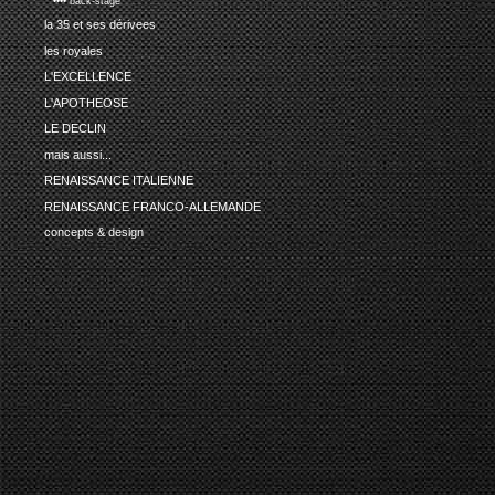
•••• back-stage
la 35 et ses dérivees
les royales
L'EXCELLENCE
L'APOTHEOSE
LE DECLIN
mais aussi...
RENAISSANCE ITALIENNE
RENAISSANCE FRANCO-ALLEMANDE
concepts & design