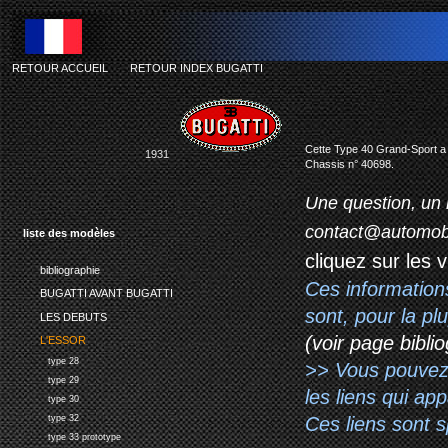
RETOUR ACCUEIL
-
RETOUR INDEX BUGATTI
b
Cette Type 40 Grand-Sport a 
1931
Chassis n° 40698.
Une question, un 
contact@automob
liste des modèles
cliquez sur les 
bibliographie
Ces information
BUGATTI AVANT BUGATTI
sont, pour la p
LES DEBUTS
(voir page biblio
L'ESSOR
type 28
>> Vous pouvez a
type 29
les liens qui ap
type 30
Ces liens sont 
type 32
type 33 prototype