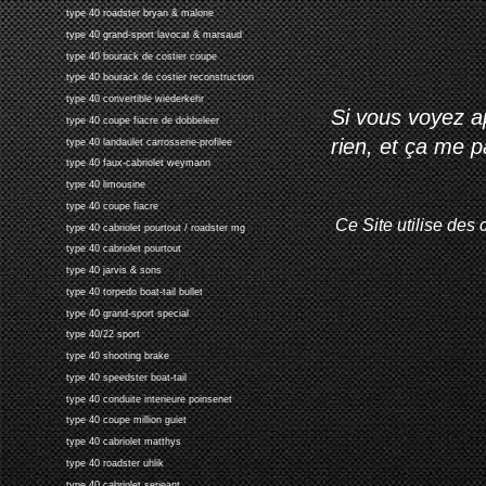
type 40 roadster bryan & malone
type 40 grand-sport lavocat & marsaud
type 40 bourack de costier coupe
type 40 bourack de costier reconstruction
type 40 convertible wiederkehr
Si vous voyez ap
type 40 coupe fiacre de dobbeleer
rien, et ça me 
type 40 landaulet carrosserie-profilee
type 40 faux-cabriolet weymann
type 40 limousine
type 40 coupe fiacre
Ce Site utilise des 
type 40 cabriolet pourtout / roadster mg
type 40 cabriolet pourtout
type 40 jarvis & sons
type 40 torpedo boat-tail bullet
type 40 grand-sport special
type 40/22 sport
type 40 shooting brake
type 40 speedster boat-tail
type 40 conduite interieure poinsenet
type 40 coupe million guiet
type 40 cabriolet matthys
type 40 roadster uhlik
type 40 cabriolet serjeant