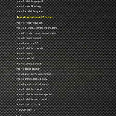
type 40 cabriolet gangloff
type 40 style 37 lodwig
type 40 a cabriolet graber
type 40 grand-sport 2 seater
type 40 torpedo bousson
type 40 a torpedo carrosserie moderne
type 40a roadster usine joseph walter
type 40a coupe special
type 40 mini type 57
type 40 cabriolet speciale
type 40 course
type 40 style t55
type 40a coupe gangloff
type 40 coupe gangloff
type 40 style xk120 van egmond
type 40 grand-sport rod jolley
type 40 grand-sport wilkinsons
type 40 cabriolet special
type 40 cabriolet roadster special
type 40 cabriolet tres special
type 40 special ford v8
•-- ZOOM type 40