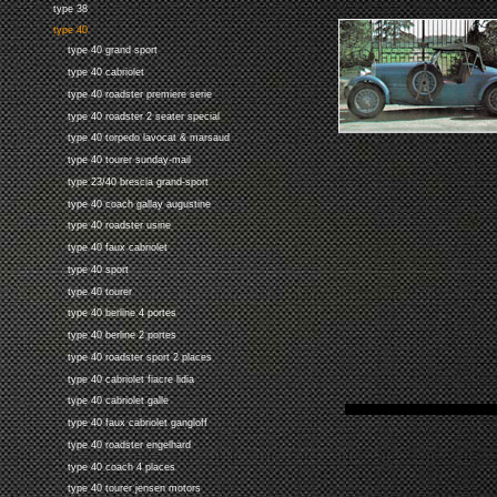
type 38
type 40
type 40 grand sport
type 40 cabriolet
type 40 roadster premiere serie
type 40 roadster 2 seater special
type 40 torpedo lavocat & marsaud
type 40 tourer sunday-mail
type 23/40 brescia grand-sport
type 40 coach gallay augustine
type 40 roadster usine
type 40 faux cabriolet
type 40 sport
type 40 tourer
type 40 berline 4 portes
type 40 berline 2 portes
type 40 roadster sport 2 places
type 40 cabriolet fiacre lidia
type 40 cabriolet galle
type 40 faux cabriolet gangloff
type 40 roadster engelhard
type 40 coach 4 places
type 40 tourer jensen motors