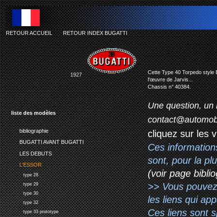
RETOUR ACCUEIL
-
RETOUR INDEX BUGATTI
Cette Type 40 Torpedo style B
1927
l'œuvre de Jarvis...
Chassis n° 40384.
Une question, un 
liste des modèles
contact@automob
bibliographie
cliquez sur les 
BUGATTI AVANT BUGATTI
Ces information
LES DEBUTS
sont, pour la p
L'ESSOR
(voir page biblio
type 28
>> Vous pouvez a
type 29
type 30
les liens qui ap
type 32
Ces liens sont 
type 33 prototype