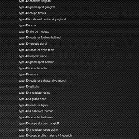
type 40 cabriolet serjeant
type 40 grand-sport gangloff
type 40 coupe tirbois
type 40a cabriolet donker & jongkind
type 40a sport
type 40 aile de mouette
type 40 roadster foulkes-halbard
type 40 torpedo duval
type 40 roadster style tecla
type 40 torpedo usine
type 40 grand-sport bordino
type 40 cabriolet uhlik
type 40 sahara
type 40 roadster sahara-rallye-march
type 40 utilitaire
type 40 a roadster usine
type 40 a grand sport
type 40 roadster figoni
type 40 a cabriolet thomas
type 40 cabriolet berluteau
type 40 coupe docteur gangloff
type 40 a roadster sport usine
type 40 coupe profile maleyre / friederich