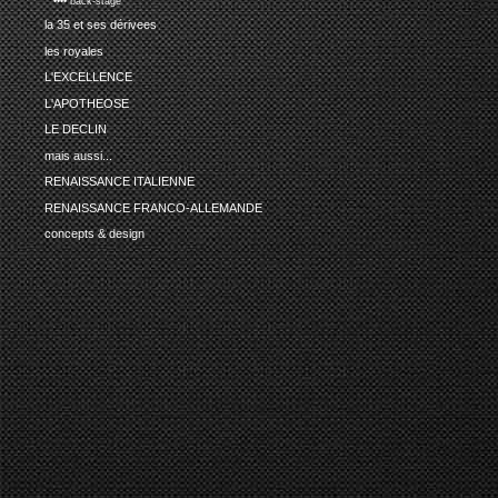
•••• back-stage
la 35 et ses dérivees
les royales
L'EXCELLENCE
L'APOTHEOSE
LE DECLIN
mais aussi...
RENAISSANCE ITALIENNE
RENAISSANCE FRANCO-ALLEMANDE
concepts & design