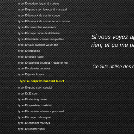
type 40 roadster bryan & malone
type 40 grand-sport lavocat & marsaud
type 40 bourack de costier coupe
type 40 bourack de costier reconstruction
type 40 convertible wiederkehr
type 40 coupe fiacre de dobbeleer
Si vous voyez ap
type 40 landaulet carrosserie-profilee
rien, et ça me 
type 40 faux-cabriolet weymann
type 40 limousine
type 40 coupe fiacre
type 40 cabriolet pourtout / roadster mg
Ce Site utilise des 
type 40 cabriolet pourtout
type 40 jarvis & sons
type 40 torpedo boat-tail bullet
type 40 grand-sport special
type 40/22 sport
type 40 shooting brake
type 40 speedster boat-tail
type 40 conduite interieure poinsenet
type 40 coupe million guiet
type 40 cabriolet matthys
type 40 roadster uhlik