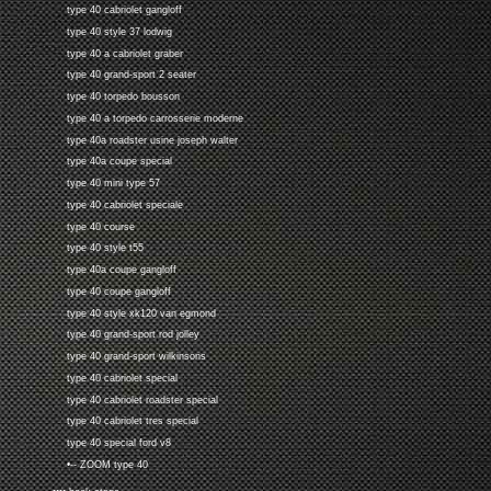
type 40 cabriolet gangloff
type 40 style 37 lodwig
type 40 a cabriolet graber
type 40 grand-sport 2 seater
type 40 torpedo bousson
type 40 a torpedo carrosserie moderne
type 40a roadster usine joseph walter
type 40a coupe special
type 40 mini type 57
type 40 cabriolet speciale
type 40 course
type 40 style t55
type 40a coupe gangloff
type 40 coupe gangloff
type 40 style xk120 van egmond
type 40 grand-sport rod jolley
type 40 grand-sport wilkinsons
type 40 cabriolet special
type 40 cabriolet roadster special
type 40 cabriolet tres special
type 40 special ford v8
•-- ZOOM type 40