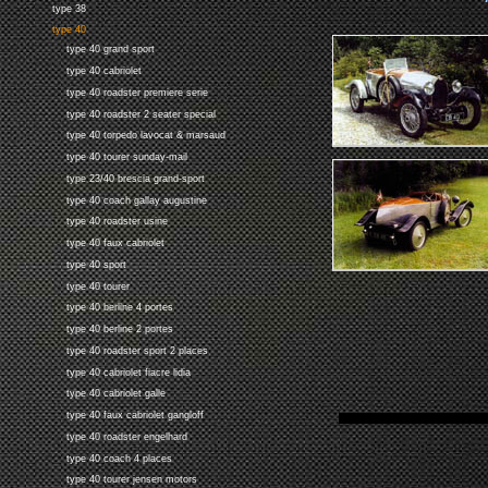
type 38
type 40
type 40 grand sport
type 40 cabriolet
type 40 roadster premiere serie
type 40 roadster 2 seater special
type 40 torpedo lavocat & marsaud
type 40 tourer sunday-mail
type 23/40 brescia grand-sport
type 40 coach gallay augustine
type 40 roadster usine
type 40 faux cabriolet
type 40 sport
type 40 tourer
type 40 berline 4 portes
type 40 berline 2 portes
type 40 roadster sport 2 places
type 40 cabriolet fiacre lidia
type 40 cabriolet galle
type 40 faux cabriolet gangloff
type 40 roadster engelhard
type 40 coach 4 places
type 40 tourer jensen motors