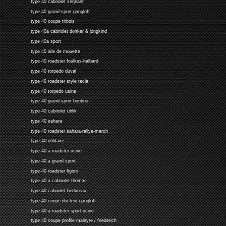
type 40 cabriolet serjeant
type 40 grand-sport gangloff
type 40 coupe tirbois
type 40a cabriolet donker & jongkind
type 40a sport
type 40 aile de mouette
type 40 roadster foulkes-halbard
type 40 torpedo duval
type 40 roadster style tecla
type 40 torpedo usine
type 40 grand-sport bordino
type 40 cabriolet uhlik
type 40 sahara
type 40 roadster sahara-rallye-march
type 40 utilitaire
type 40 a roadster usine
type 40 a grand sport
type 40 roadster figoni
type 40 a cabriolet thomas
type 40 cabriolet berluteau
type 40 coupe docteur gangloff
type 40 a roadster sport usine
type 40 coupe profile maleyre / friederich