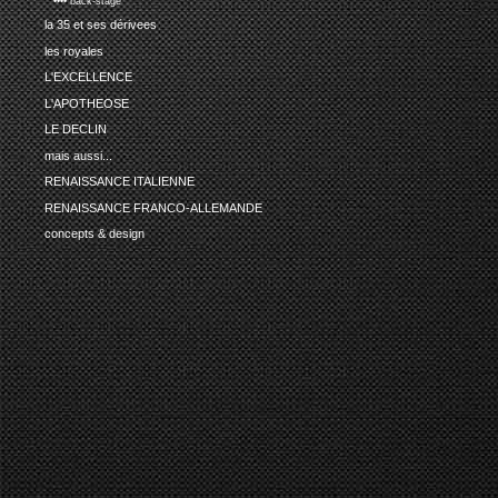
•••• back-stage
la 35 et ses dérivees
les royales
L'EXCELLENCE
L'APOTHEOSE
LE DECLIN
mais aussi...
RENAISSANCE ITALIENNE
RENAISSANCE FRANCO-ALLEMANDE
concepts & design