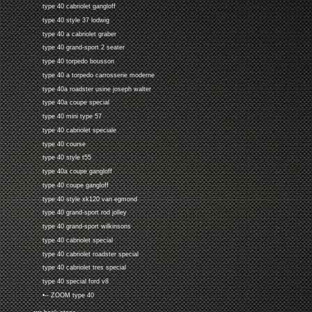
type 40 cabriolet gangloff
type 40 style 37 lodwig
type 40 a cabriolet graber
type 40 grand-sport 2 seater
type 40 torpedo bousson
type 40 a torpedo carrosserie moderne
type 40a roadster usine joseph walter
type 40a coupe special
type 40 mini type 57
type 40 cabriolet speciale
type 40 course
type 40 style t55
type 40a coupe gangloff
type 40 coupe gangloff
type 40 style xk120 van egmond
type 40 grand-sport rod jolley
type 40 grand-sport wilkinsons
type 40 cabriolet special
type 40 cabriolet roadster special
type 40 cabriolet tres special
type 40 special ford v8
•-- ZOOM type 40