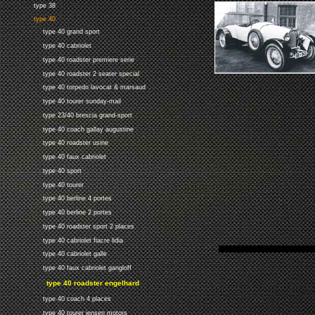
type 38
type 40
type 40 grand sport
type 40 cabriolet
type 40 roadster premiere serie
type 40 roadster 2 seater special
type 40 torpedo lavocat & marsaud
type 40 tourer sunday-mail
type 23/40 brescia grand-sport
type 40 coach gallay augustine
type 40 roadster usine
type 40 faux cabriolet
type 40 sport
type 40 tourer
type 40 berline 4 portes
type 40 berline 2 portes
type 40 roadster sport 2 places
type 40 cabriolet fiacre lidia
type 40 cabriolet galle
type 40 faux cabriolet gangloff
type 40 roadster engelhard
type 40 coach 4 places
type 40 tourer jensen motors