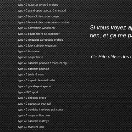
type 40 roadster bryan & malone
type 40 grand-sport lavocat & marsaud
type 40 bourack de costier coupe
type 40 bourack de costier reconstruction
Si vous voyez ap
type 40 convertible wiederkehr
rien, et ça me 
type 40 coupe fiacre de dobbeleer
type 40 landaulet carrosserie-profilee
type 40 faux-cabriolet weymann
type 40 limousine
Ce Site utilise des 
type 40 coupe fiacre
type 40 cabriolet pourtout / roadster mg
type 40 cabriolet pourtout
type 40 jarvis & sons
type 40 torpedo boat-tail bullet
type 40 grand-sport special
type 40/22 sport
type 40 shooting brake
type 40 speedster boat-tail
type 40 conduite interieure poinsenet
type 40 coupe million guiet
type 40 cabriolet matthys
type 40 roadster uhlik