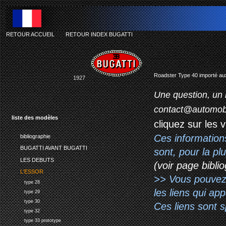
RETOUR ACCUEIL
-
RETOUR INDEX BUGATTI
Roadster Type 40 importé au
1927
Une question, un 
contact@automob
liste des modèles
cliquez sur les 
Ces information
bibliographie
BUGATTI AVANT BUGATTI
sont, pour la p
LES DEBUTS
(voir page biblio
L'ESSOR
>> Vous pouvez a
type 28
les liens qui ap
type 29
type 30
Ces liens sont 
type 32
type 33 prototype