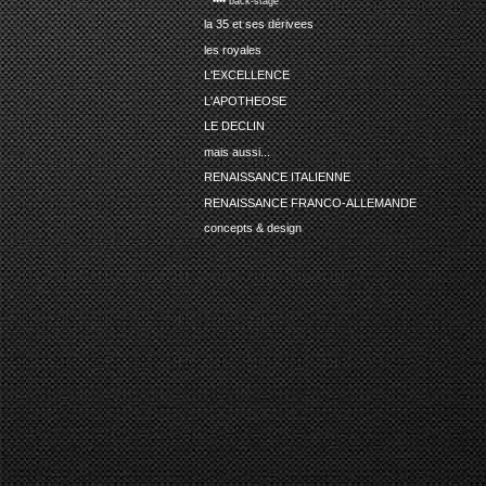
•••• back-stage
la 35 et ses dérivees
les royales
L'EXCELLENCE
L'APOTHEOSE
LE DECLIN
mais aussi...
RENAISSANCE ITALIENNE
RENAISSANCE FRANCO-ALLEMANDE
concepts & design