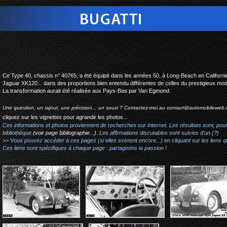
type 40 style xk120 
Ce Type 40, chassis n° 40765, a été équipé dans les années 50, à Long-Beach en Californie, 
Jaguar XK120... dans des proportions bien entendu différentes de celles du prestigieux mod
La transformation aurait été réalisée aux Pays-Bas par Van Egmond.
Une question, un rajout, une précision... un souci ? Contactez-moi au
contact@automobileweb.
cliquez sur les vignettes pour agrandir les photos...
Ces informations et photos proviennent de recherches sur Internet. Les résultats sont, pou
bibliothèque
(voir page bibliographie...)
. Les affirmations discutables sont suivies d'un (?)
>> Vous pouvez accéder à ces pages (si elles existent encore...) en cliquant sur les liens qu
Ces liens sont spécifiques à chaque page : partageons la passion !