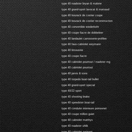
type 40 roadster bryan & malone
type 40 grand-sport lavocat & marsaud
type 40 bourack de costier coupe
type 40 bourack de costier reconstruction
type 40 convertible wiederkehr
type 40 coupe fiacre de dobbeleer
type 40 landaulet carrosserie-profilee
type 40 faux-cabriolet weymann
type 40 limousine
type 40 coupe fiacre
type 40 cabriolet pourtout / roadster mg
type 40 cabriolet pourtout
type 40 jarvis & sons
type 40 torpedo boat-tail bullet
type 40 grand-sport special
type 40/22 sport
type 40 shooting brake
type 40 speedster boat-tail
type 40 conduite interieure poinsenet
type 40 coupe million guiet
type 40 cabriolet matthys
type 40 roadster uhlik
type 40 cabriolet serjeant