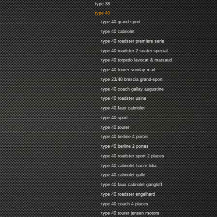
type 38
type 40
type 40 grand sport
type 40 cabriolet
type 40 roadster premiere serie
type 40 roadster 2 seater special
type 40 torpedo lavocat & marsaud
type 40 tourer sunday-mail
type 23/40 brescia grand-sport
type 40 coach gallay augustine
type 40 roadster usine
type 40 faux cabriolet
type 40 sport
type 40 tourer
type 40 berline 4 portes
type 40 berline 2 portes
type 40 roadster sport 2 places
type 40 cabriolet fiacre lidia
type 40 cabriolet galle
type 40 faux cabriolet gangloff
type 40 roadster engelhard
type 40 coach 4 places
type 40 tourer jensen motors