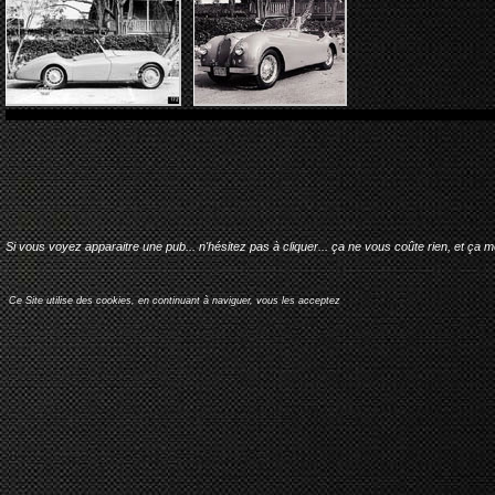
Si vous voyez apparaitre une pub... n'hésitez pas à cliquer... ça ne vous coûte rien, et ça 
Ce Site utilise des cookies, en continuant à naviguer, vous les acceptez