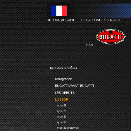
RETOUR ACCUEIL
-
RETOUR INDEX BUGATTI
1950
liste des modèles
bibliographie
BUGATTI AVANT BUGATTI
LES DEBUTS
L'ESSOR
type 28
type 29
type 30
type 32
type 33 prototype