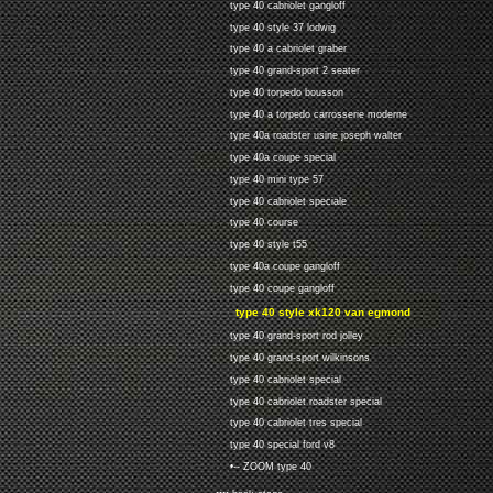
type 40 cabriolet gangloff
type 40 style 37 lodwig
type 40 a cabriolet graber
type 40 grand-sport 2 seater
type 40 torpedo bousson
type 40 a torpedo carrosserie moderne
type 40a roadster usine joseph walter
type 40a coupe special
type 40 mini type 57
type 40 cabriolet speciale
type 40 course
type 40 style t55
type 40a coupe gangloff
type 40 coupe gangloff
type 40 style xk120 van egmond
type 40 grand-sport rod jolley
type 40 grand-sport wilkinsons
type 40 cabriolet special
type 40 cabriolet roadster special
type 40 cabriolet tres special
type 40 special ford v8
•-- ZOOM type 40