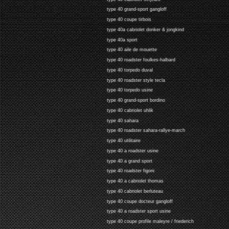
type 40 grand-sport gangloff
type 40 coupe tirbois
type 40a cabriolet donker & jongkind
type 40a sport
type 40 aile de mouette
type 40 roadster foulkes-halbard
type 40 torpedo duval
type 40 roadster style tecla
type 40 torpedo usine
type 40 grand-sport bordino
type 40 cabriolet uhlik
type 40 sahara
type 40 roadster sahara-rallye-march
type 40 utilitaire
type 40 a roadster usine
type 40 a grand sport
type 40 roadster figoni
type 40 a cabriolet thomas
type 40 cabriolet berluteau
type 40 coupe docteur gangloff
type 40 a roadster sport usine
type 40 coupe profile maleyre / friederich