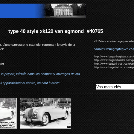
van egmond #40765
<< Retour à votre page précéden
d'une carrosserie cabriolet reprenant le style de la
èle !
sources webographiques et b
http://www.bugattiregister.com/
http://www.bugattibuilder.com/
net
http://www.bugatti-trust.co.uk
http://www.bugatti-trust.co.uk
r la plupart, vérifiés dans les nombreux ouvrages de ma
i apparaissent ci-contre, en haut à droite.
: