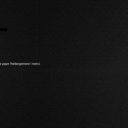
me paye l'hébergement ! merci.