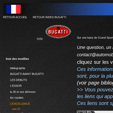
RETOUR ACCUEIL
-
RETOUR INDEX BUGATTI
Sur une base de Grand-Sport 
1930
Une question, un 
contact@automob
liste des modèles
cliquez sur les 
Ces information
bibliographie
BUGATTI AVANT BUGATTI
sont, pour la p
LES DEBUTS
(voir page biblio
L'ESSOR
>> Vous pouvez a
la 35 et ses dérivees
les liens qui ap
les royales
Ces liens sont 
L'EXCELLENCE
type 43