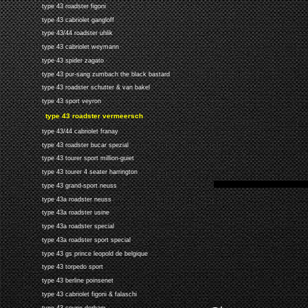
type 43 roadster figoni
type 43 cabriolet gangloff
type 43/44 roadster uhlik
type 43 cabriolet weymann
type 43 spider zagato
type 43 pur-sang zumbach the black bastard
type 43 roadster schutter & van bakel
type 43 sport veyron
type 43 roadster vermeersch
type 43/44 cabriolet franay
type 43 roadster bucar spezial
type 43 tourer sport million-guiet
type 43 tourer 4 seater harrington
type 43 grand-sport neuss
type 43a roadster neuss
type 43a roadster usine
type 43a roadster special
type 43a roadster sport special
type 43 gs prince leopold de belgique
type 43 torpedo sport
type 43 berline poinsenet
type 43 cabriolet figoni & falaschi
type 43 coupe derham