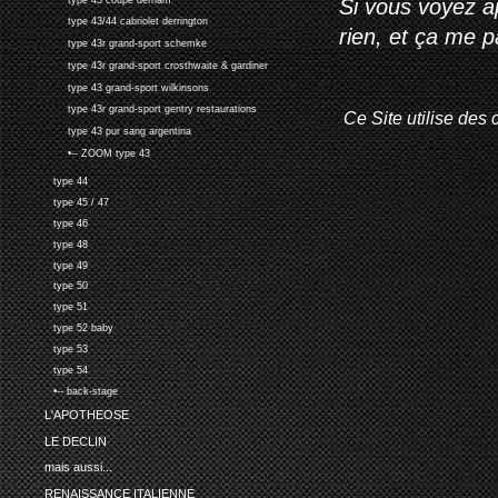
Si vous voyez ap
type 43/44 cabriolet derrington
rien, et ça me 
type 43r grand-sport schemke
type 43r grand-sport crosthwaite & gardiner
type 43 grand-sport wilkinsons
type 43r grand-sport gentry restaurations
Ce Site utilise des 
type 43 pur sang argentina
•-- ZOOM type 43
type 44
type 45 / 47
type 46
type 48
type 49
type 50
type 51
type 52 baby
type 53
type 54
•-- back-stage
L'APOTHEOSE
LE DECLIN
mais aussi...
RENAISSANCE ITALIENNE