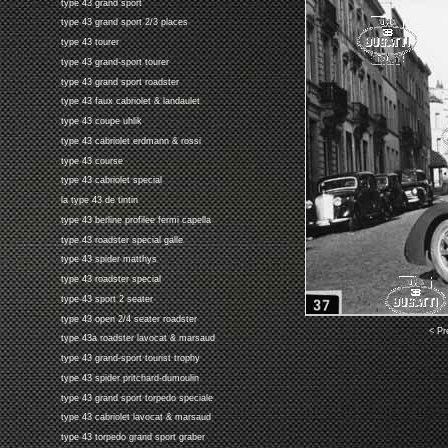
type 43 grand sport
type 43 grand sport 2/3 places
type 43 tourer
type 43 grand-sport tourer
type 43 grand sport roadster
type 43 faux cabriolet & landaulet
type 43 coupe uhlik
type 43 cabriolet erdmann & rossi
type 43 course
type 43 cabriolet special
la type 43 de tintin
type 43 berline profilee fermi capella
type 43 roadster special galle
type 43 spider matthys
type 43 roadster special
type 43 sport 2 seater
type 43 open 2/4 seater roadster
< Pr
type 43a roadster lavocat & marsaud
type 43 grand-sport tourist trophy
type 43 spider pritchard-dumoulin
type 43 grand sport torpedo speciale
type 43 cabriolet lavocat & marsaud
type 43 torpedo grand sport graber