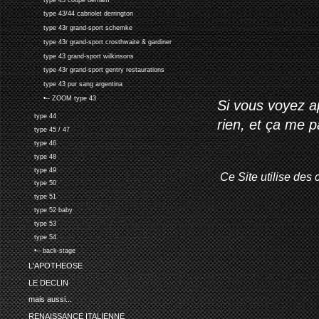
type 43/44 cabriolet derrington
type 43r grand-sport schemke
type 43r grand-sport crosthwaite & gardiner
type 43 grand-sport wilkinsons
type 43r grand-sport gentry restaurations
type 43 pur sang argentina
•-- ZOOM type 43
Si vous voyez ap
type 44
rien, et ça me 
type 45 / 47
type 46
type 48
type 49
Ce Site utilise des 
type 50
type 51
type 52 baby
type 53
type 54
•-- back-stage
L'APOTHEOSE
LE DECLIN
mais aussi...
RENAISSANCE ITALIENNE