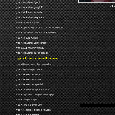
type 43 roadster figoni
< Pr
type 43 cabriolet gangloff
type 43/44 roadster uhlik
type 43 cabriolet weymann
type 43 spider zagato
type 43 pur-sang zumbach the black bastard
type 43 roadster schutter & van bakel
type 43 sport veyron
type 43 roadster vermeersch
type 43/44 cabriolet franay
type 43 roadster bucar spezial
type 43 tourer sport million-guiet
type 43 tourer 4 seater harrington
type 43 grand-sport neuss
type 43a roadster neuss
type 43a roadster usine
type 43a roadster special
type 43a roadster sport special
type 43 gs prince leopold de belgique
type 43 torpedo sport
type 43 berline poinsenet
type 43 cabriolet figoni & falaschi
type 43 coupe derham