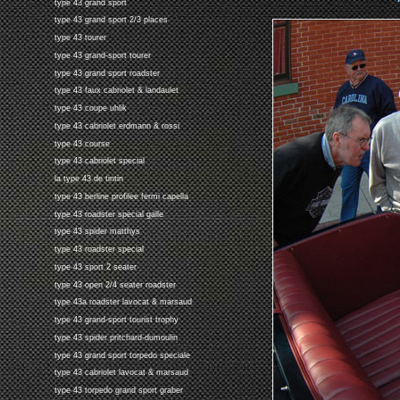
type 43 grand sport
type 43 grand sport 2/3 places
type 43 tourer
type 43 grand-sport tourer
type 43 grand sport roadster
type 43 faux cabriolet & landaulet
type 43 coupe uhlik
type 43 cabriolet erdmann & rossi
type 43 course
type 43 cabriolet special
la type 43 de tintin
type 43 berline profilee fermi capella
type 43 roadster special galle
type 43 spider matthys
type 43 roadster special
type 43 sport 2 seater
type 43 open 2/4 seater roadster
type 43a roadster lavocat & marsaud
type 43 grand-sport tourist trophy
type 43 spider pritchard-dumoulin
type 43 grand sport torpedo speciale
type 43 cabriolet lavocat & marsaud
type 43 torpedo grand sport graber