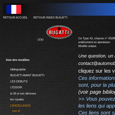
RETOUR ACCUEIL
-
RETOUR INDEX BUGATTI
Ce Type 43, chassis n° 43286, 
1930
entièrement en aluminium.
Modèle unique.
Une question, un 
liste des modèles
contact@automob
bibliographie
cliquez sur les 
BUGATTI AVANT BUGATTI
Ces information
LES DEBUTS
sont, pour la p
L'ESSOR
(voir page biblio
la 35 et ses dérivees
>> Vous pouvez a
les royales
les liens qui ap
L'EXCELLENCE
type 43
Ces liens sont 