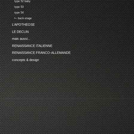
type 52 baby
type 53
type 54
•-- back-stage
L'APOTHEOSE
LE DECLIN
mais aussi...
RENAISSANCE ITALIENNE
RENAISSANCE FRANCO-ALLEMANDE
concepts & design