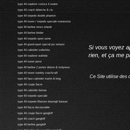
type 44 roadster corsica 4 seater
type 44 coach delarche & cie
type 44 torpedo double phaeton
type 44 tourer / torpedo speciale manessius
type 44 berline renzo orlandi
type 44 berline binder
type 44 torpedo sport usine
type 44 grand-sport special jos reinartz
Si vous voyez ap
type 44 cabriolet sodomka
rien, et ça me 
type 44 roadster wathele
type 44 tourer jarvis
type 44 berline 2 portes diskon & molyneux
type 44 tourer stanley coachcraft
Ce Site utilise des 
type 44 faux-cabriolet martin & king
type 44 coupe fiacre
type 44 cabriolet dumas
type 44 torpedo speciale
type 44 torpedo Manven drasingh barwan
type 44 fiacre decouvrable
type 44 coupe fiacre gangloff
type 44 coach gangloff
type 44 berline gangloff