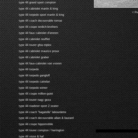
type 44 grand sport compton
type 44 cabriolet martin & king
< Pr
type 44 torpedo sport martin & king
type 44 coach decouvrable tomas
type 44 coupe terdich-brothers
type 44 faux cabriolet d'ieteren
type 44 cabriolet reufflet
type 44 tourer ghia triplex
type 44 cabriolet maurice proux
type 44 cabriolet graber
type 44 faux-cabriolet van vooren
type 44 torpedo
type 44 torpedo gangloff
type 44 torpedo cattelan
type 44 torpedo winter
type 44 coupe million-guiet
type 44 tourer nagy geza
type 44 roadster sport 2 seater
type 44 coach "bagatelle" labourdette
type 44 coach decouvrable allain & liautard
type 44 coupe hippomobile
type 44 tourer compton / harrington
type 44 visse & haf