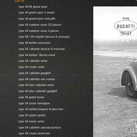
type 44
type 43/44 grand sport
type 44 grand sport 2 seater
type 44 grand-sport metcalfe
type 44 roadster usine 2/3 places
type 44 roadster usine 4 places
type 38 / 44 torpedo lavocat & marsaud
type 44 berline weymann
type 44 cabriolet lavocat & marsaud
type 44 berline "dessin usine"
type 44 cabriolet usine
type 44 coupe usine
type 44 cabriolet gangloff
type 44 cabriolet van vooren
type 44 faux cabriolet usine
type 44 faux cabriolet gangloff
type 44 grand tourer
type 44 tourer harrington
type 44 berline bergeon & descoins
type 44 spider gerber
type 44 tourer usine
type 44 cabriolet special pourtout
type 44 coupe americain