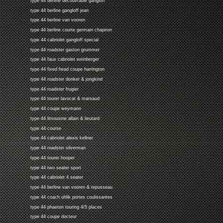
type 44 berline decouvrable gangloff
type 44 berline gangloff jean
type 44 berline van vooren
type 44 berline courte germain chapiron
type 44 cabriolet gangloff special
type 44 roadster gaston grummer
type 44 faux cabriolet weinberger
type 44 fixed head coupe harrington
type 44 roadster donker & jongkind
type 44 roadster frugier
type 44 tourer lavocat & marsaud
type 44 coupe weymann
type 44 limousine allain & lieutard
type 44 course
type 44 cabriolet alexis kellner
type 44 roadster silverman
type 44 tourer hooper
type 44 two seater sport
type 44 cabriolet 4 seater
type 44 berline van vooren & repusseau
type 44 coach uhlik portes coulissantes
type 44 phaeton touring 4/5 places
type 44 coupe docteur