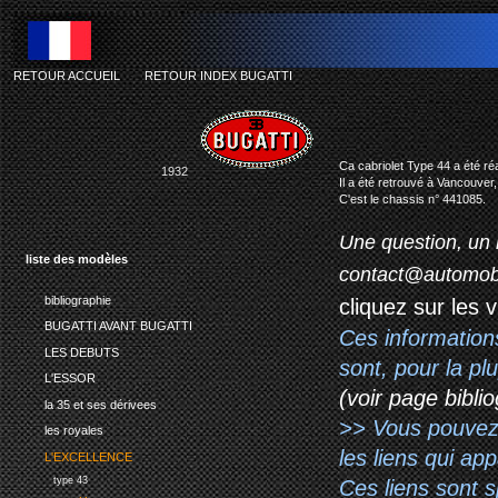
RETOUR ACCUEIL
-
RETOUR INDEX BUGATTI
Ca cabriolet Type 44 a été r
1932
Il a été retrouvé à Vancouver
C'est le chassis n° 441085.
Une question, un 
liste des modèles
contact@automob
bibliographie
cliquez sur les 
BUGATTI AVANT BUGATTI
Ces information
LES DEBUTS
sont, pour la p
L'ESSOR
(voir page biblio
la 35 et ses dérivees
>> Vous pouvez a
les royales
les liens qui ap
L'EXCELLENCE
type 43
Ces liens sont 