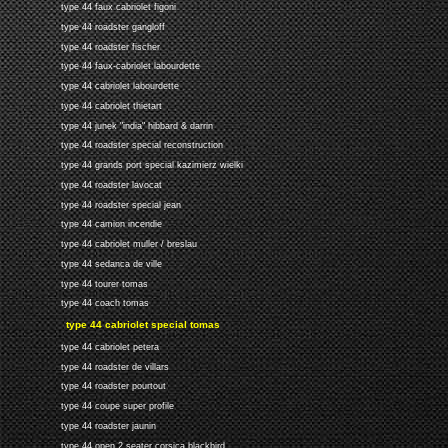
type 44 faux cabriolet figoni
type 44 roadster gangloff
type 44 roadster fischer
type 44 faux-cabriolet labourdette
type 44 cabriolet labourdette
type 44 cabriolet thietart
type 44 junek "india" hibbard & darrin
type 44 roadster special reconstruction
type 44 grands port special kazimierz wielki
type 44 roadster lavocat
type 44 roadster special jean
type 44 camion incendie
type 44 cabriolet muller / breslau
type 44 sedanca de ville
type 44 tourer tomas
type 44 coach tomas
type 44 cabriolet special tomas
type 44 cabriolet petera
type 44 roadster de villars
type 44 roadster pourtout
type 44 coupe super profile
type 44 roadster jaunin
type 44 open 2 seater corsica blackbird