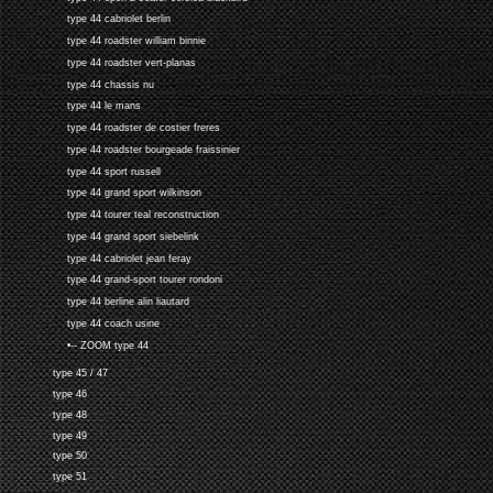
type 44 cabriolet berlin
type 44 roadster william binnie
type 44 roadster vert-planas
type 44 chassis nu
type 44 le mans
type 44 roadster de costier freres
type 44 roadster bourgeade fraissinier
type 44 sport russell
type 44 grand sport wilkinson
type 44 tourer teal reconstruction
type 44 grand sport siebelink
type 44 cabriolet jean feray
type 44 grand-sport tourer rondoni
type 44 berline alin liautard
type 44 coach usine
•-- ZOOM type 44
type 45 / 47
type 46
type 48
type 49
type 50
type 51