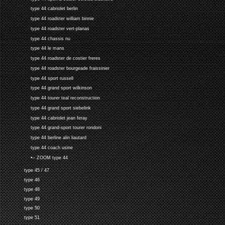
type 44 cabriolet berlin
type 44 roadster william binnie
type 44 roadster vert-planas
type 44 chassis nu
type 44 le mans
type 44 roadster de costier freres
type 44 roadster bourgeade fraissinier
type 44 sport russell
type 44 grand sport wilkinson
type 44 tourer teal reconstruction
type 44 grand sport siebelink
type 44 cabriolet jean feray
type 44 grand-sport tourer rondoni
type 44 berline alin liautard
type 44 coach usine
•-- ZOOM type 44
type 45 / 47
type 46
type 48
type 49
type 50
type 51