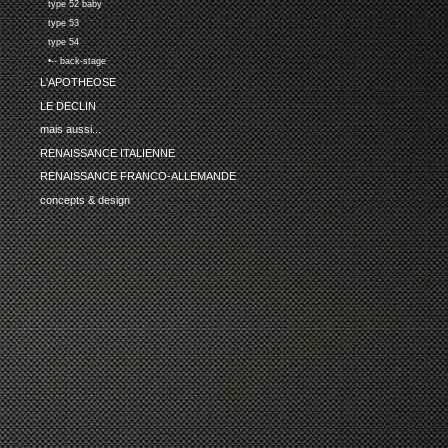
type 52 baby
type 53
type 54
•-- back-stage
L'APOTHEOSE
LE DECLIN
mais aussi...
RENAISSANCE ITALIENNE
RENAISSANCE FRANCO-ALLEMANDE
concepts & design