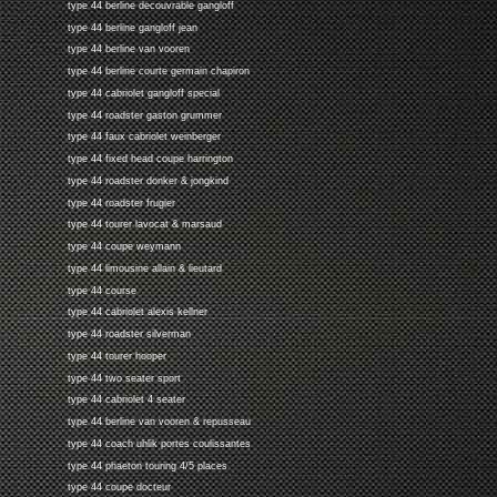
type 44 berline decouvrable gangloff
type 44 berline gangloff jean
type 44 berline van vooren
type 44 berline courte germain chapiron
type 44 cabriolet gangloff special
type 44 roadster gaston grummer
type 44 faux cabriolet weinberger
type 44 fixed head coupe harrington
type 44 roadster donker & jongkind
type 44 roadster frugier
type 44 tourer lavocat & marsaud
type 44 coupe weymann
type 44 limousine allain & lieutard
type 44 course
type 44 cabriolet alexis kellner
type 44 roadster silverman
type 44 tourer hooper
type 44 two seater sport
type 44 cabriolet 4 seater
type 44 berline van vooren & repusseau
type 44 coach uhlik portes coulissantes
type 44 phaeton touring 4/5 places
type 44 coupe docteur