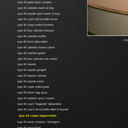
type 44 grand sport compton
type 44 cabriolet martin & king
type 44 torpedo sport martin & king
type 44 coach decouvrable tomas
type 44 coupe terdich-brothers
type 44 faux cabriolet d'ieteren
type 44 cabriolet reufflet
< Pr
type 44 tourer ghia triplex
type 44 cabriolet maurice proux
type 44 cabriolet graber
type 44 faux-cabriolet van vooren
type 44 torpedo
type 44 torpedo gangloff
type 44 torpedo cattelan
type 44 torpedo winter
type 44 coupe million-guiet
type 44 tourer nagy geza
type 44 roadster sport 2 seater
type 44 coach "bagatelle" labourdette
type 44 coach decouvrable allain & liautard
type 44 coupe hippomobile
type 44 tourer compton / harrington
type 44 visse & haf