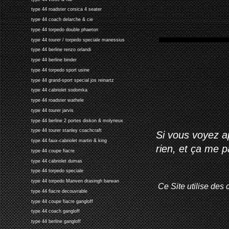
type 44 roadster corsica 4 seater
type 44 coach delarche & cie
type 44 torpedo double phaeton
type 44 tourer / torpedo speciale manessius
type 44 berline renzo orlandi
type 44 berline binder
type 44 torpedo sport usine
type 44 grand-sport special jos reinartz
type 44 cabriolet sodomka
type 44 roadster wathele
type 44 tourer jarvis
type 44 berline 2 portes diskon & molyneux
type 44 tourer stanley coachcraft
Si vous voyez ap
type 44 faux-cabriolet martin & king
rien, et ça me 
type 44 coupe fiacre
type 44 cabriolet dumas
type 44 torpedo speciale
type 44 torpedo Manven drasingh barwan
Ce Site utilise des 
type 44 fiacre decouvrable
type 44 coupe fiacre gangloff
type 44 coach gangloff
type 44 berline gangloff