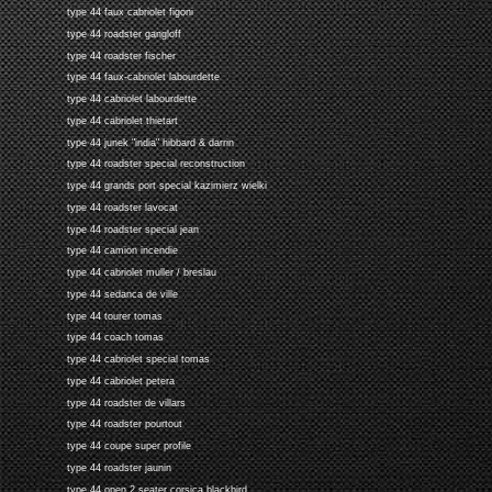
type 44 faux cabriolet figoni
type 44 roadster gangloff
type 44 roadster fischer
type 44 faux-cabriolet labourdette
type 44 cabriolet labourdette
type 44 cabriolet thietart
type 44 junek "india" hibbard & darrin
type 44 roadster special reconstruction
type 44 grands port special kazimierz wielki
type 44 roadster lavocat
type 44 roadster special jean
type 44 camion incendie
type 44 cabriolet muller / breslau
type 44 sedanca de ville
type 44 tourer tomas
type 44 coach tomas
type 44 cabriolet special tomas
type 44 cabriolet petera
type 44 roadster de villars
type 44 roadster pourtout
type 44 coupe super profile
type 44 roadster jaunin
type 44 open 2 seater corsica blackbird