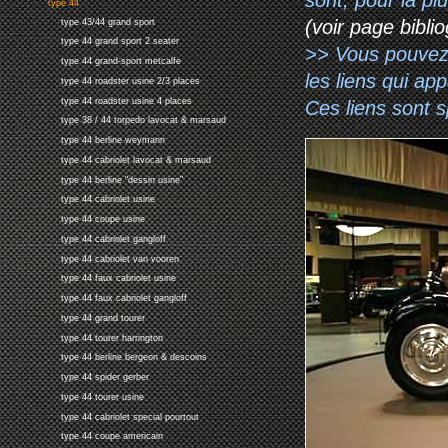
type 44
(voir page biblio
type 43/44 grand sport
type 44 grand sport 2 seater
>> Vous pouvez a
type 44 grand-sport metcalfe
les liens qui ap
type 44 roadster usine 2/3 places
type 44 roadster usine 4 places
Ces liens sont 
type 38 / 44 torpedo lavocat & marsaud
type 44 berline weymann
type 44 cabriolet lavocat & marsaud
type 44 berline "dessin usine"
type 44 cabriolet usine
type 44 coupe usine
type 44 cabriolet gangloff
type 44 cabriolet van vooren
type 44 faux cabriolet usine
type 44 faux cabriolet gangloff
type 44 grand tourer
type 44 tourer harrington
type 44 berline bergeon & descoins
type 44 spider gerber
type 44 tourer usine
type 44 cabriolet special pourtout
type 44 coupe americain