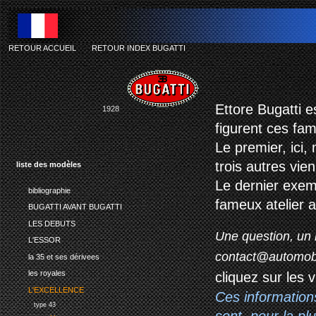
RETOUR ACCUEIL
-
RETOUR INDEX BUGATTI
bu
Ettore Bugatti e
1928
figurent ces fa
Le premier, ici,
trois autres vie
liste des modèles
Le dernier exemp
bibliographie
fameux atelier
a
BUGATTI AVANT BUGATTI
LES DEBUTS
Une question, un 
L'ESSOR
contact@automob
la 35 et ses dérivees
les royales
cliquez sur les 
L'EXCELLENCE
Ces information
type 43
sont, pour la p