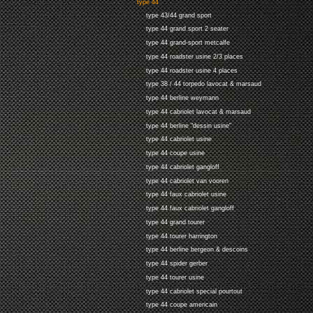
type 44
type 43/44 grand sport
type 44 grand sport 2 seater
type 44 grand-sport metcalfe
type 44 roadster usine 2/3 places
type 44 roadster usine 4 places
type 38 / 44 torpedo lavocat & marsaud
type 44 berline weymann
type 44 cabriolet lavocat & marsaud
type 44 berline "dessin usine"
type 44 cabriolet usine
type 44 coupe usine
type 44 cabriolet gangloff
type 44 cabriolet van vooren
type 44 faux cabriolet usine
type 44 faux cabriolet gangloff
type 44 grand tourer
type 44 tourer harrington
type 44 berline bergeon & descoins
type 44 spider gerber
type 44 tourer usine
type 44 cabriolet special pourtout
type 44 coupe americain