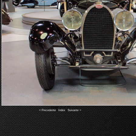
Image 19 of 25
< Precedente
|
Index
|
Suivante >