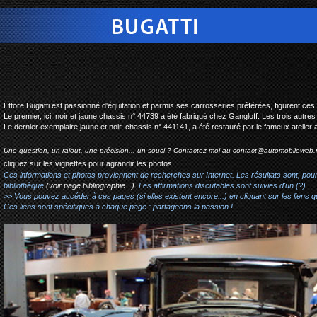
bugatti type 44 coupe 
Ettore Bugatti est passionné d'équitation et parmis ses carrosseries préférées, figurent c
Le premier, ici, noir et jaune chassis n° 44739 a été fabriqué chez Gangloff. Les trois autres
Le dernier exemplaire jaune et noir, chassis n° 441141, a été restauré par le fameux atelier
Une question, un rajout, une précision... un souci ? Contactez-moi au
contact@automobileweb.
cliquez sur les vignettes pour agrandir les photos...
Ces informations et photos proviennent de recherches sur Internet. Les résultats sont, pou
bibliothèque
(voir page bibliographie...)
. Les affirmations discutables sont suivies d'un (?)
>> Vous pouvez accéder à ces pages (si elles existent encore...) en cliquant sur les liens qu
Ces liens sont spécifiques à chaque page : partageons la passion !