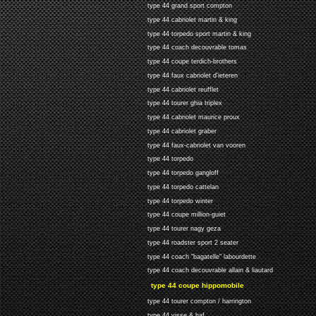
type 44 grand sport compton
type 44 cabriolet martin & king
type 44 torpedo sport martin & king
type 44 coach decouvrable tomas
type 44 coupe terdich-brothers
type 44 faux cabriolet d'ieteren
type 44 cabriolet reufflet
type 44 tourer ghia triplex
type 44 cabriolet maurice proux
type 44 cabriolet graber
type 44 faux-cabriolet van vooren
type 44 torpedo
type 44 torpedo gangloff
type 44 torpedo cattelan
type 44 torpedo winter
type 44 coupe million-guiet
type 44 tourer nagy geza
type 44 roadster sport 2 seater
type 44 coach "bagatelle" labourdette
type 44 coach decouvrable allain & liautard
type 44 coupe hippomobile
type 44 tourer compton / harrington
type 44 visse & haf