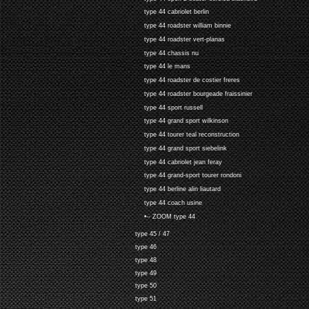
type 44 cabriolet berlin
type 44 roadster william binnie
type 44 roadster vert-planas
type 44 chassis nu
type 44 le mans
type 44 roadster de costier freres
type 44 roadster bourgeade fraissinier
type 44 sport russell
type 44 grand sport wilkinson
type 44 tourer teal reconstruction
type 44 grand sport siebelink
type 44 cabriolet jean feray
type 44 grand-sport tourer rondoni
type 44 berline alin liautard
type 44 coach usine
•-- ZOOM type 44
type 45 / 47
type 46
type 48
type 49
type 50
type 51