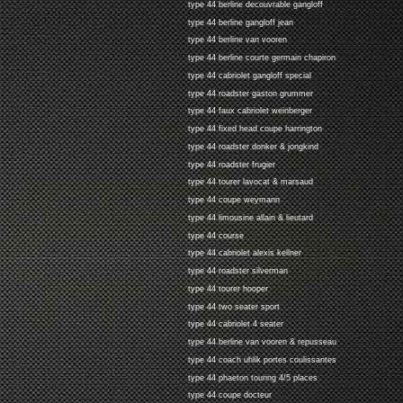
type 44 berline decouvrable gangloff
type 44 berline gangloff jean
type 44 berline van vooren
type 44 berline courte germain chapiron
type 44 cabriolet gangloff special
type 44 roadster gaston grummer
type 44 faux cabriolet weinberger
type 44 fixed head coupe harrington
type 44 roadster donker & jongkind
type 44 roadster frugier
type 44 tourer lavocat & marsaud
type 44 coupe weymann
type 44 limousine allain & lieutard
type 44 course
type 44 cabriolet alexis kellner
type 44 roadster silverman
type 44 tourer hooper
type 44 two seater sport
type 44 cabriolet 4 seater
type 44 berline van vooren & repusseau
type 44 coach uhlik portes coulissantes
type 44 phaeton touring 4/5 places
type 44 coupe docteur