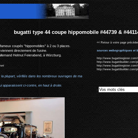
hippomobile #44739 & #441141
<< Retour à votre page précéden
es fameux coupés "hippomobiles" à 2 ou 3 places.
 viennent directement de l'usine.
sources webographiques et b
allemand Helmut Feierabend, à
Würzburg.
http://www.bugattiregister.com/
http://www.bugattibuilder.com/
net
http://www.bugattiregister.com/
http://www.bugattibuilder.com/
r la plupart, vérifiés dans les nombreux ouvrages de ma
i apparaissent ci-contre, en haut à droite.
: