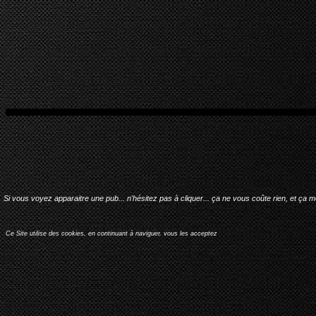
Si vous voyez apparaitre une pub... n'hésitez pas à cliquer... ça ne vous coûte rien, et ça 
Ce Site utilise des cookies, en continuant à naviguer, vous les acceptez