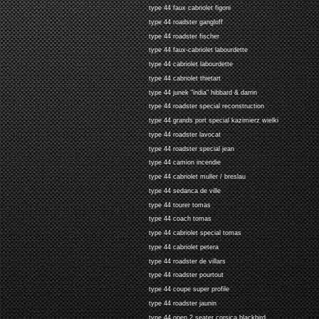
type 44 faux cabriolet figoni
type 44 roadster gangloff
type 44 roadster fischer
type 44 faux-cabriolet labourdette
type 44 cabriolet labourdette
type 44 cabriolet thietart
type 44 junek "india" hibbard & darrin
type 44 roadster special reconstruction
type 44 grands port special kazimierz wielki
type 44 roadster lavocat
type 44 roadster special jean
type 44 camion incendie
type 44 cabriolet muller / breslau
type 44 sedanca de ville
type 44 tourer tomas
type 44 coach tomas
type 44 cabriolet special tomas
type 44 cabriolet petera
type 44 roadster de villars
type 44 roadster pourtout
type 44 coupe super profile
type 44 roadster jaunin
type 44 open 2 seater corsica blackbird