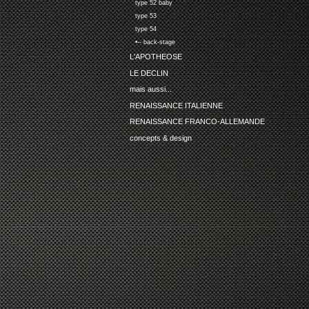
type 52 baby
type 53
type 54
•-- back-stage
L'APOTHEOSE
LE DECLIN
mais aussi...
RENAISSANCE ITALIENNE
RENAISSANCE FRANCO-ALLEMANDE
concepts & design