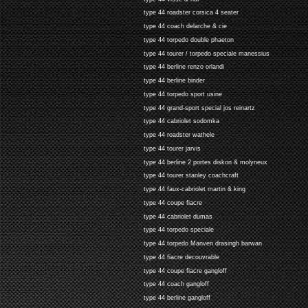
type 44 roadster corsica 4 seater
type 44 coach delarche & cie
type 44 torpedo double phaeton
type 44 tourer / torpedo speciale manessius
type 44 berline renzo orlandi
type 44 berline binder
type 44 torpedo sport usine
type 44 grand-sport special jos reinartz
type 44 cabriolet sodomka
type 44 roadster wathele
type 44 tourer jarvis
type 44 berline 2 portes diskon & molyneux
type 44 tourer stanley coachcraft
type 44 faux-cabriolet martin & king
type 44 coupe fiacre
type 44 cabriolet dumas
type 44 torpedo speciale
type 44 torpedo Manven drasingh barwan
type 44 fiacre decouvrable
type 44 coupe fiacre gangloff
type 44 coach gangloff
type 44 berline gangloff