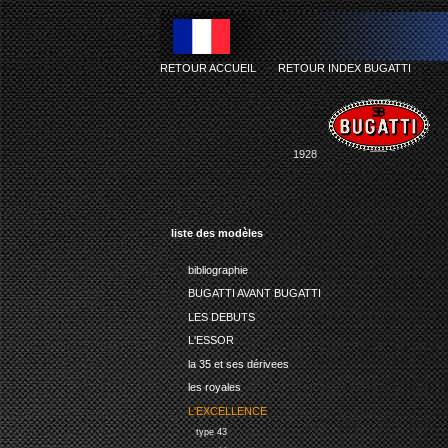
RETOUR ACCUEIL
-
RETOUR INDEX BUGATTI
1928
liste des modèles
bibliographie
BUGATTI AVANT BUGATTI
LES DEBUTS
L'ESSOR
la 35 et ses dérivees
les royales
L'EXCELLENCE
type 43