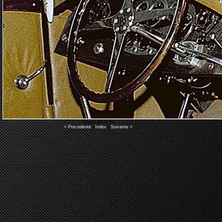
Image 23 of 25
< Precedente
|
Index
|
Suivante >