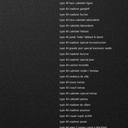
type 44 faux cabriolet figoni
type 44 roadster gangloff
type 44 roadster fischer
type 44 faux-cabriolet labourdette
type 44 cabriolet labourdette
type 44 cabriolet thietart
type 44 junek "india" hibbard & darrin
type 44 roadster special reconstruction
type 44 grands port special kazimierz wielki
type 44 roadster lavocat
type 44 roadster special jean
type 44 camion incendie
type 44 cabriolet muller / breslau
type 44 sedanca de ville
type 44 tourer tomas
type 44 coach tomas
type 44 cabriolet special tomas
type 44 cabriolet petera
type 44 roadster de villars
type 44 roadster pourtout
type 44 coupe super profile
type 44 roadster jaunin
type 44 open 2 seater corsica blackbird