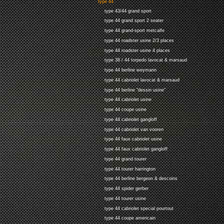
type 44
type 43/44 grand sport
type 44 grand sport 2 seater
type 44 grand-sport metcalfe
type 44 roadster usine 2/3 places
type 44 roadster usine 4 places
type 38 / 44 torpedo lavocat & marsaud
type 44 berline weymann
type 44 cabriolet lavocat & marsaud
type 44 berline "dessin usine"
type 44 cabriolet usine
type 44 coupe usine
type 44 cabriolet gangloff
type 44 cabriolet van vooren
type 44 faux cabriolet usine
type 44 faux cabriolet gangloff
type 44 grand tourer
type 44 tourer harrington
type 44 berline bergeon & descoins
type 44 spider gerber
type 44 tourer usine
type 44 cabriolet special pourtout
type 44 coupe americain