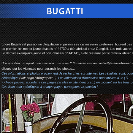
bugatti type 44 coupe hi
Ettore Bugatti est passionné d'équitation et parmis ses carrosseries préférées, figurent c
Le premier, ici, noir et jaune chassis n° 44739 a été fabriqué chez Gangloff. Les trois autres
Le dernier exemplaire jaune et noir, chassis n° 441141, a été restauré par le fameux atelier
Une question, un rajout, une précision... un souci ? Contactez-moi au
contact@automobileweb.
cliquez sur les vignettes pour agrandir les photos...
Ces informations et photos proviennent de recherches sur Internet. Les résultats sont, pou
bibliothèque
(voir page bibliographie...)
. Les affirmations discutables sont suivies d'un (?)
>> Vous pouvez accéder à ces pages (si elles existent encore...) en cliquant sur les liens qu
Ces liens sont spécifiques à chaque page : partageons la passion !