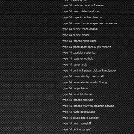
type 44 roadster corsica 4 seater
type 44 coach delarche & cie
type 44 torpedo double phaeton
type 44 tourer / torpedo speciale manessius
type 44 berline renzo orlandi
type 44 berline binder
type 44 torpedo sport usine
type 44 grand-sport special jos reinartz
type 44 cabriolet sodomka
type 44 roadster wathele
type 44 tourer jarvis
type 44 berline 2 portes diskon & molyneux
type 44 tourer stanley coachcraft
type 44 faux-cabriolet martin & king
type 44 coupe fiacre
type 44 cabriolet dumas
type 44 torpedo speciale
type 44 torpedo Manven drasingh barwan
type 44 fiacre decouvrable
type 44 coupe fiacre gangloff
type 44 coach gangloff
type 44 berline gangloff