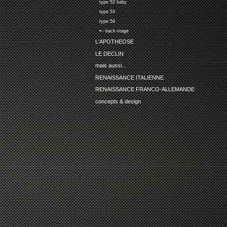
type 52 baby
type 53
type 54
•-- back-stage
L'APOTHEOSE
LE DECLIN
mais aussi...
RENAISSANCE ITALIENNE
RENAISSANCE FRANCO-ALLEMANDE
concepts & design