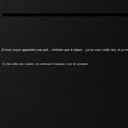
Si vous voyez apparaitre une pub... n'hésitez pas à cliquer... ça ne vous coûte rien, et ça 
Ce Site utilise des cookies, en continuant à naviguer, vous les acceptez