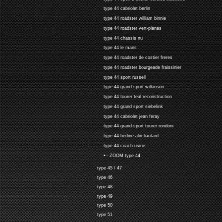
type 44 cabriolet berlin
type 44 roadster william binnie
type 44 roadster vert-planas
type 44 chassis nu
type 44 le mans
type 44 roadster de costier freres
type 44 roadster bourgeade fraissinier
type 44 sport russell
type 44 grand sport wilkinson
type 44 tourer teal reconstruction
type 44 grand sport siebelink
type 44 cabriolet jean feray
type 44 grand-sport tourer rondoni
type 44 berline alin liautard
type 44 coach usine
•-- ZOOM type 44
type 45 / 47
type 46
type 48
type 49
type 50
type 51