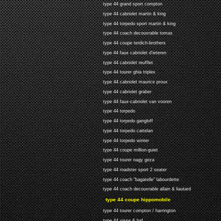
type 44 grand sport compton
type 44 cabriolet martin & king
type 44 torpedo sport martin & king
type 44 coach decouvrable tomas
type 44 coupe terdich-brothers
type 44 faux cabriolet d'ieteren
type 44 cabriolet reufflet
type 44 tourer ghia triplex
type 44 cabriolet maurice proux
type 44 cabriolet graber
type 44 faux-cabriolet van vooren
type 44 torpedo
type 44 torpedo gangloff
type 44 torpedo cattelan
type 44 torpedo winter
type 44 coupe million-guiet
type 44 tourer nagy geza
type 44 roadster sport 2 seater
type 44 coach "bagatelle" labourdette
type 44 coach decouvrable allain & liautard
type 44 coupe hippomobile
type 44 tourer compton / harrington
type 44 visse & haf