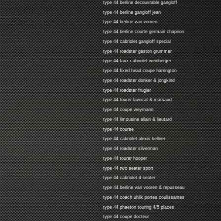
type 44 berline decouvrable gangloff
type 44 berline gangloff jean
type 44 berline van vooren
type 44 berline courte germain chapiron
type 44 cabriolet gangloff special
type 44 roadster gaston grummer
type 44 faux cabriolet weinberger
type 44 fixed head coupe harrington
type 44 roadster donker & jongkind
type 44 roadster frugier
type 44 tourer lavocat & marsaud
type 44 coupe weymann
type 44 limousine allain & lieutard
type 44 course
type 44 cabriolet alexis kellner
type 44 roadster silverman
type 44 tourer hooper
type 44 two seater sport
type 44 cabriolet 4 seater
type 44 berline van vooren & repusseau
type 44 coach uhlik portes coulissantes
type 44 phaeton touring 4/5 places
type 44 coupe docteur