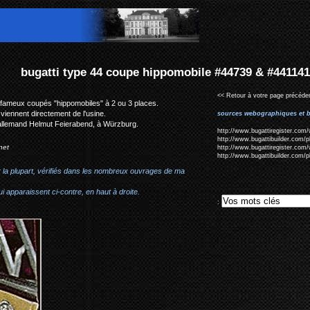
ppomobile #44739 & #441141
<< Retour à votre page précéden
es fameux coupés "hippomobiles" à 2 ou 3 places.
 viennent directement de l'usine.
sources webographiques et b
allemand Helmut Feierabend, à
Würzburg.
http://www.bugattiregister.com/
http://www.bugattibuilder.com/
net
http://www.bugattiregister.com/
http://www.bugattibuilder.com/
r la plupart, vérifiés dans les nombreux ouvrages de ma
i apparaissent ci-contre, en haut à droite.
: