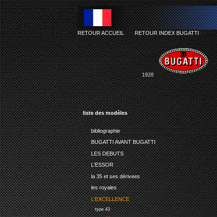
RETOUR ACCUEIL
-
RETOUR INDEX BUGATTI
1928
liste des modèles
bibliographie
BUGATTI AVANT BUGATTI
LES DEBUTS
L'ESSOR
la 35 et ses dérivees
les royales
L'EXCELLENCE
type 43