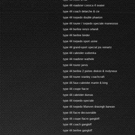
type 44 roadster corsica 4 seater
type 44 coach delarche & cie
type 44 torpedo double phaeton
type 44 tourer / torpedo speciale manessius
type 44 berline renzo orlandi
type 44 berline binder
type 44 torpedo sport usine
type 44 grand-sport special jos reinartz
type 44 cabriolet sodomka
type 44 roadster wathele
type 44 tourer jarvis
type 44 berline 2 portes diskon & molyneux
type 44 tourer stanley coachcraft
type 44 faux-cabriolet martin & king
type 44 coupe fiacre
type 44 cabriolet dumas
type 44 torpedo speciale
type 44 torpedo Manven drasingh barwan
type 44 fiacre decouvrable
type 44 coupe fiacre gangloff
type 44 coach gangloff
type 44 berline gangloff