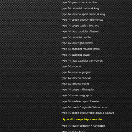
type 44 grand sport compton
type 44 cabriolet martin & king
type 44 torpedo sport martin & king
type 44 coach decouvrable tomas
type 44 coupe terdich-brothers
type 44 faux cabriolet d'ieteren
type 44 cabriolet reufflet
type 44 tourer ghia triplex
type 44 cabriolet maurice proux
type 44 cabriolet graber
type 44 faux-cabriolet van vooren
type 44 torpedo
type 44 torpedo gangloff
type 44 torpedo cattelan
type 44 torpedo winter
type 44 coupe million-guiet
type 44 tourer nagy geza
type 44 roadster sport 2 seater
type 44 coach "bagatelle" labourdette
type 44 coach decouvrable allain & liautard
type 44 coupe hippomobile
type 44 tourer compton / harrington
type 44 visse & haf