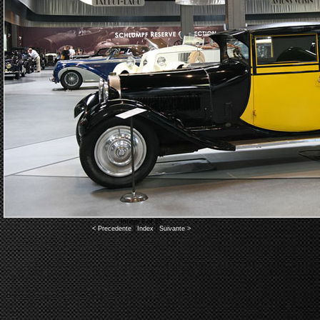
Image 8 of 25
< Precedente
|
Index
|
Suivante >