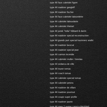
type 44 faux cabriolet figoni
type 44 roadster gangloff
type 44 roadster fischer
type 44 faux-cabriolet labourdette
type 44 cabriolet labourdette
type 44 cabriolet thietart
type 44 junek "india" hibbard & darrin
type 44 roadster special reconstruction
type 44 grands port special kazimierz wielki
type 44 roadster lavocat
type 44 roadster special jean
type 44 camion incendie
type 44 cabriolet muller / breslau
type 44 sedanca de ville
type 44 tourer tomas
type 44 coach tomas
type 44 cabriolet special tomas
type 44 cabriolet petera
type 44 roadster de villars
type 44 roadster pourtout
type 44 coupe super profile
type 44 roadster jaunin
type 44 open 2 seater corsica blackbird