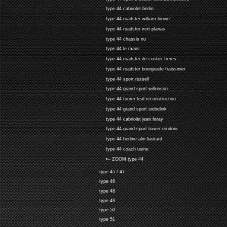
type 44 cabriolet berlin
type 44 roadster william binnie
type 44 roadster vert-planas
type 44 chassis nu
type 44 le mans
type 44 roadster de costier freres
type 44 roadster bourgeade fraissinier
type 44 sport russell
type 44 grand sport wilkinson
type 44 tourer teal reconstruction
type 44 grand sport siebelink
type 44 cabriolet jean feray
type 44 grand-sport tourer rondoni
type 44 berline alin liautard
type 44 coach usine
•-- ZOOM type 44
type 45 / 47
type 46
type 48
type 49
type 50
type 51