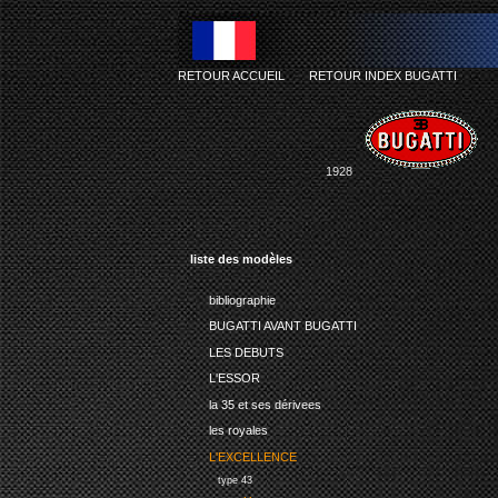
RETOUR ACCUEIL
-
RETOUR INDEX BUGATTI
1928
liste des modèles
bibliographie
BUGATTI AVANT BUGATTI
LES DEBUTS
L'ESSOR
la 35 et ses dérivees
les royales
L'EXCELLENCE
type 43