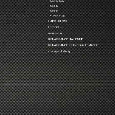
type 52 baby
type 53
type 54
•-- back-stage
L'APOTHEOSE
LE DECLIN
mais aussi...
RENAISSANCE ITALIENNE
RENAISSANCE FRANCO-ALLEMANDE
concepts & design