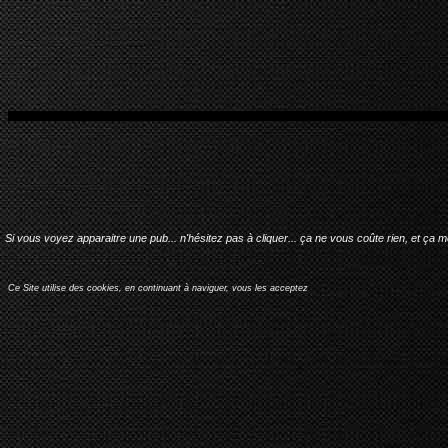
Si vous voyez apparaitre une pub... n'hésitez pas à cliquer... ça ne vous coûte rien, et ça 
Ce Site utilise des cookies, en continuant à naviguer, vous les acceptez