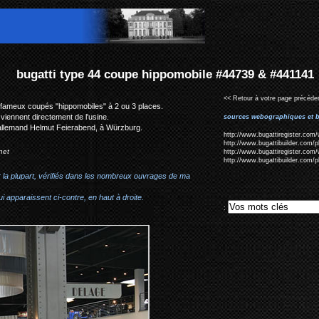
upe hippomobile #44739 & #441141
<< Retour à votre page précéden
es fameux coupés "hippomobiles" à 2 ou 3 places.
 viennent directement de l'usine.
sources webographiques et b
allemand Helmut Feierabend, à
Würzburg.
http://www.bugattiregister.com/
http://www.bugattibuilder.com/
net
http://www.bugattiregister.com/
http://www.bugattibuilder.com/
r la plupart, vérifiés dans les nombreux ouvrages de ma
i apparaissent ci-contre, en haut à droite.
: