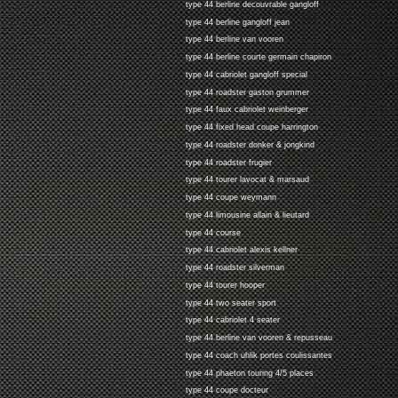
type 44 berline decouvrable gangloff
type 44 berline gangloff jean
type 44 berline van vooren
type 44 berline courte germain chapiron
type 44 cabriolet gangloff special
type 44 roadster gaston grummer
type 44 faux cabriolet weinberger
type 44 fixed head coupe harrington
type 44 roadster donker & jongkind
type 44 roadster frugier
type 44 tourer lavocat & marsaud
type 44 coupe weymann
type 44 limousine allain & lieutard
type 44 course
type 44 cabriolet alexis kellner
type 44 roadster silverman
type 44 tourer hooper
type 44 two seater sport
type 44 cabriolet 4 seater
type 44 berline van vooren & repusseau
type 44 coach uhlik portes coulissantes
type 44 phaeton touring 4/5 places
type 44 coupe docteur