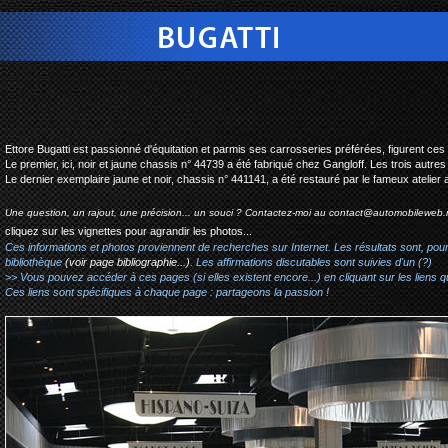
bugatti type 44 co
Ettore Bugatti est passionné d'équitation et parmis ses carrosseries préférées, figurent c
Le premier, ici, noir et jaune chassis n° 44739 a été fabriqué chez Gangloff. Les trois autres
Le dernier exemplaire jaune et noir, chassis n° 441141, a été restauré par le fameux atelier
Une question, un rajout, une précision... un souci ? Contactez-moi au
contact@automobileweb.
cliquez sur les vignettes pour agrandir les photos...
Ces informations et photos proviennent de recherches sur Internet. Les résultats sont, pou
bibliothèque
(voir page bibliographie...)
. Les affirmations discutables sont suivies d'un (?)
>> Vous pouvez accéder à ces pages (si elles existent encore...) en cliquant sur les liens qu
Ces liens sont spécifiques à chaque page : partageons la passion !