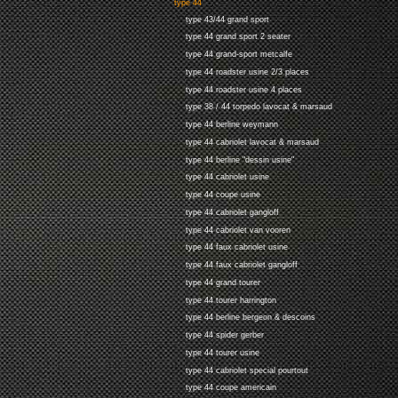
type 44
type 43/44 grand sport
type 44 grand sport 2 seater
type 44 grand-sport metcalfe
type 44 roadster usine 2/3 places
type 44 roadster usine 4 places
type 38 / 44 torpedo lavocat & marsaud
type 44 berline weymann
type 44 cabriolet lavocat & marsaud
type 44 berline "dessin usine"
type 44 cabriolet usine
type 44 coupe usine
type 44 cabriolet gangloff
type 44 cabriolet van vooren
type 44 faux cabriolet usine
type 44 faux cabriolet gangloff
type 44 grand tourer
type 44 tourer harrington
type 44 berline bergeon & descoins
type 44 spider gerber
type 44 tourer usine
type 44 cabriolet special pourtout
type 44 coupe americain