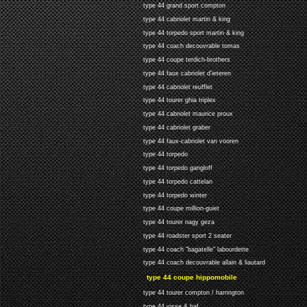
type 44 grand sport compton
type 44 cabriolet martin & king
type 44 torpedo sport martin & king
type 44 coach decouvrable tomas
type 44 coupe terdich-brothers
type 44 faux cabriolet d'ieteren
type 44 cabriolet reufflet
type 44 tourer ghia triplex
type 44 cabriolet maurice proux
type 44 cabriolet graber
type 44 faux-cabriolet van vooren
type 44 torpedo
type 44 torpedo gangloff
type 44 torpedo cattelan
type 44 torpedo winter
type 44 coupe million-guiet
type 44 tourer nagy geza
type 44 roadster sport 2 seater
type 44 coach "bagatelle" labourdette
type 44 coach decouvrable allain & liautard
type 44 coupe hippomobile
type 44 tourer compton / harrington
type 44 visse & haf