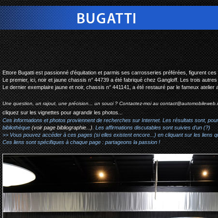
bugatti type 44 coupe
Ettore Bugatti est passionné d'équitation et parmis ses carrosseries préférées, figurent c
Le premier, ici, noir et jaune chassis n° 44739 a été fabriqué chez Gangloff. Les trois autres
Le dernier exemplaire jaune et noir, chassis n° 441141, a été restauré par le fameux atelier
Une question, un rajout, une précision... un souci ? Contactez-moi au
contact@automobileweb.
cliquez sur les vignettes pour agrandir les photos...
Ces informations et photos proviennent de recherches sur Internet. Les résultats sont, pou
bibliothèque
(voir page bibliographie...)
. Les affirmations discutables sont suivies d'un (?)
>> Vous pouvez accéder à ces pages (si elles existent encore...) en cliquant sur les liens qu
Ces liens sont spécifiques à chaque page : partageons la passion !