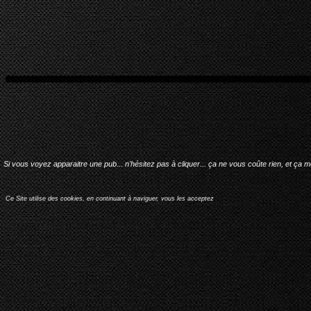
Si vous voyez apparaitre une pub... n'hésitez pas à cliquer... ça ne vous coûte rien, et ça 
Ce Site utilise des cookies, en continuant à naviguer, vous les acceptez