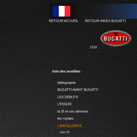
RETOUR ACCUEIL
-
RETOUR INDEX BUGATTI
1928
liste des modèles
bibliographie
BUGATTI AVANT BUGATTI
LES DEBUTS
L'ESSOR
la 35 et ses dérivees
les royales
L'EXCELLENCE
type 43