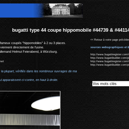
 hippomobile #44739 & #441141
<< Retour à votre page précéden
es fameux coupés "hippomobiles" à 2 ou 3 places.
 viennent directement de l'usine.
sources webographiques et b
allemand Helmut Feierabend, à
Würzburg.
http://www.bugattiregister.com/
http://www.bugattibuilder.com/
net
http://www.bugattiregister.com/
http://www.bugattibuilder.com/
r la plupart, vérifiés dans les nombreux ouvrages de ma
i apparaissent ci-contre, en haut à droite.
: