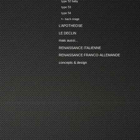
type 52 baby
type 53
type 54
•-- back-stage
L'APOTHEOSE
LE DECLIN
mais aussi...
RENAISSANCE ITALIENNE
RENAISSANCE FRANCO-ALLEMANDE
concepts & design