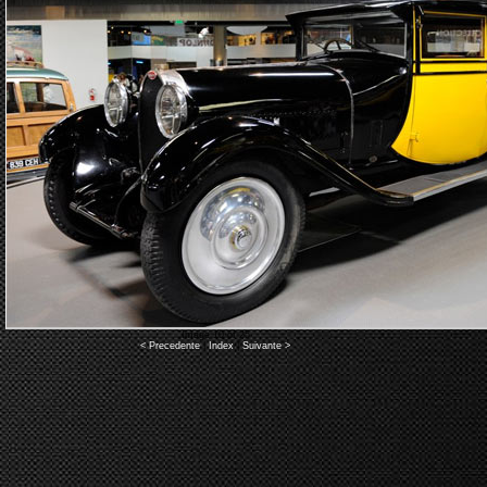
Image 10 of 25
< Precedente
|
Index
|
Suivante >