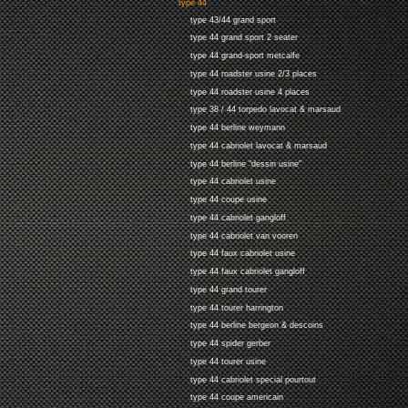
type 44
type 43/44 grand sport
type 44 grand sport 2 seater
type 44 grand-sport metcalfe
type 44 roadster usine 2/3 places
type 44 roadster usine 4 places
type 38 / 44 torpedo lavocat & marsaud
type 44 berline weymann
type 44 cabriolet lavocat & marsaud
type 44 berline "dessin usine"
type 44 cabriolet usine
type 44 coupe usine
type 44 cabriolet gangloff
type 44 cabriolet van vooren
type 44 faux cabriolet usine
type 44 faux cabriolet gangloff
type 44 grand tourer
type 44 tourer harrington
type 44 berline bergeon & descoins
type 44 spider gerber
type 44 tourer usine
type 44 cabriolet special pourtout
type 44 coupe americain