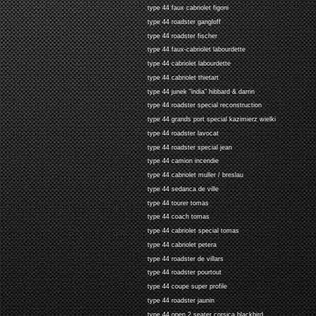
type 44 faux cabriolet figoni
type 44 roadster gangloff
type 44 roadster fischer
type 44 faux-cabriolet labourdette
type 44 cabriolet labourdette
type 44 cabriolet thietart
type 44 junek "india" hibbard & darrin
type 44 roadster special reconstruction
type 44 grands port special kazimierz wielki
type 44 roadster lavocat
type 44 roadster special jean
type 44 camion incendie
type 44 cabriolet muller / breslau
type 44 sedanca de ville
type 44 tourer tomas
type 44 coach tomas
type 44 cabriolet special tomas
type 44 cabriolet petera
type 44 roadster de villars
type 44 roadster pourtout
type 44 coupe super profile
type 44 roadster jaunin
type 44 open 2 seater corsica blackbird