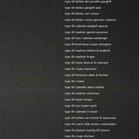
type 44 berline decouvrable gangloff
type 44 berline gangloff jean
type 44 berline van vooren
type 44 berline courte germain chapiron
type 44 cabriolet gangloff special
type 44 roadster gaston grummer
type 44 faux cabriolet weinberger
type 44 fixed head coupe harrington
type 44 roadster donker & jongkind
type 44 roadster frugier
type 44 tourer lavocat & marsaud
type 44 coupe weymann
type 44 limousine allain & lieutard
type 44 course
type 44 cabriolet alexis kellner
type 44 roadster silverman
type 44 tourer hooper
type 44 two seater sport
type 44 cabriolet 4 seater
type 44 berline van vooren & repusseau
type 44 coach uhlik portes coulissantes
type 44 phaeton touring 4/5 places
type 44 coupe docteur