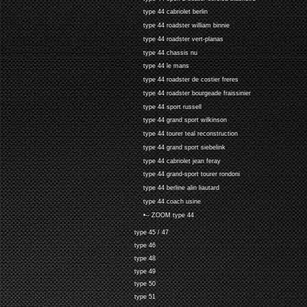
type 44 cabriolet berlin
type 44 roadster william binnie
type 44 roadster vert-planas
type 44 chassis nu
type 44 le mans
type 44 roadster de costier freres
type 44 roadster bourgeade fraissinier
type 44 sport russell
type 44 grand sport wilkinson
type 44 tourer teal reconstruction
type 44 grand sport siebelink
type 44 cabriolet jean feray
type 44 grand-sport tourer rondoni
type 44 berline alin liautard
type 44 coach usine
•-- ZOOM type 44
type 45 / 47
type 46
type 48
type 49
type 50
type 51