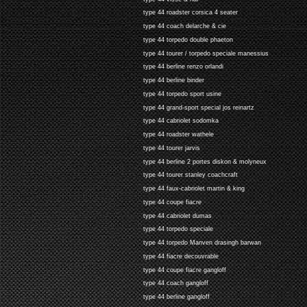
type 44 roadster corsica 4 seater
type 44 coach delarche & cie
type 44 torpedo double phaeton
type 44 tourer / torpedo speciale manessius
type 44 berline renzo orlandi
type 44 berline binder
type 44 torpedo sport usine
type 44 grand-sport special jos reinartz
type 44 cabriolet sodomka
type 44 roadster wathele
type 44 tourer jarvis
type 44 berline 2 portes diskon & molyneux
type 44 tourer stanley coachcraft
type 44 faux-cabriolet martin & king
type 44 coupe fiacre
type 44 cabriolet dumas
type 44 torpedo speciale
type 44 torpedo Manven drasingh barwan
type 44 fiacre decouvrable
type 44 coupe fiacre gangloff
type 44 coach gangloff
type 44 berline gangloff