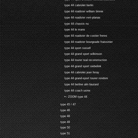
type 44 cabriolet berlin
type 44 roadster william binnie
type 44 roadster vert-planas
type 44 chassis nu
type 44 le mans
type 44 roadster de costier freres
type 44 roadster bourgeade fraissinier
type 44 sport russell
type 44 grand sport wilkinson
type 44 tourer teal reconstruction
type 44 grand sport siebelink
type 44 cabriolet jean feray
type 44 grand-sport tourer rondoni
type 44 berline alin liautard
type 44 coach usine
•-- ZOOM type 44
type 45 / 47
type 46
type 48
type 49
type 50
type 51