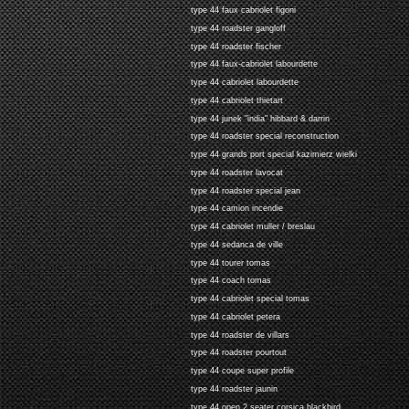
type 44 faux cabriolet figoni
type 44 roadster gangloff
type 44 roadster fischer
type 44 faux-cabriolet labourdette
type 44 cabriolet labourdette
type 44 cabriolet thietart
type 44 junek "india" hibbard & darrin
type 44 roadster special reconstruction
type 44 grands port special kazimierz wielki
type 44 roadster lavocat
type 44 roadster special jean
type 44 camion incendie
type 44 cabriolet muller / breslau
type 44 sedanca de ville
type 44 tourer tomas
type 44 coach tomas
type 44 cabriolet special tomas
type 44 cabriolet petera
type 44 roadster de villars
type 44 roadster pourtout
type 44 coupe super profile
type 44 roadster jaunin
type 44 open 2 seater corsica blackbird