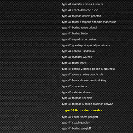
type 44 roadster corsica 4 seater
type 44 coach delarche & cie
type 44 torpedo double phaeton
type 44 tourer / torpedo speciale manessius
type 44 berline renzo orlandi
type 44 berline binder
type 44 torpedo sport usine
type 44 grand-sport special jos reinartz
type 44 cabriolet sodomka
type 44 roadster wathele
type 44 tourer jarvis
type 44 berline 2 portes diskon & molyneux
type 44 tourer stanley coachcraft
type 44 faux-cabriolet martin & king
type 44 coupe fiacre
type 44 cabriolet dumas
type 44 torpedo speciale
type 44 torpedo Manven drasingh barwan
type 44 fiacre decouvrable
type 44 coupe fiacre gangloff
type 44 coach gangloff
type 44 berline gangloff