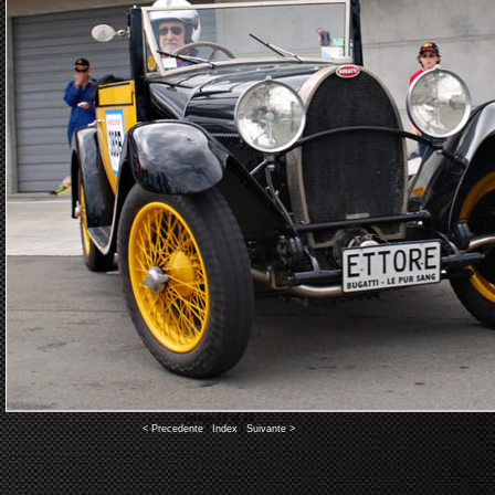
Image 16 of 22
< Precedente
|
Index
|
Suivante >