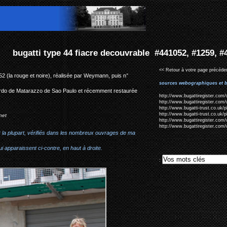
couvrable #441052, #1259, #441192 & #441021
<< Retour à votre page précéden
2 (la rouge et noire), réalisée par Weymann, puis n°
sources webographiques et b
duardo de Matarazzo de Sao Paulo et récemment restaurée
http://www.bugattiregister.com/
http://www.bugattiregister.com/
http://www.bugatti-trust.co.uk
http://www.bugatti-trust.co.uk
net
http://www.bugattiregister.com/
http://www.bugattiregister.com/
r la plupart, vérifiés dans les nombreux ouvrages de ma
i apparaissent ci-contre, en haut à droite.
: