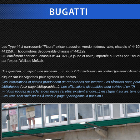
bugatti type 44 fiacre de
Les Type 44 à carrosserie "Fiacre" existent aussi en version découvrable, chassis n° 44105
441259... Hippomobiles découvrable chassis n° 441192.
Ou carrément cabriolet : chassis n° 441021 (la jaune et noire) importée au Brésil par En
par l'expert Wallace McNair.
Une question, un rajout, une précision... un souci ? Contactez-moi au
contact@automobileweb.
cliquez sur les vignettes pour agrandir les photos...
Ces informations et photos proviennent de recherches sur Internet. Les résultats sont, pou
bibliothèque
(voir page bibliographie...)
. Les affirmations discutables sont suivies d'un (?)
>> Vous pouvez accéder à ces pages (si elles existent encore...) en cliquant sur les liens qu
Ces liens sont spécifiques à chaque page : partageons la passion !