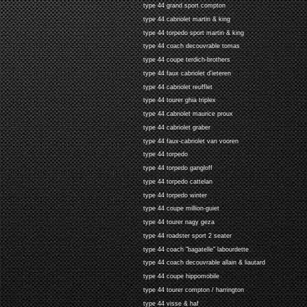
type 44 grand sport compton
type 44 cabriolet martin & king
type 44 torpedo sport martin & king
type 44 coach decouvrable tomas
type 44 coupe terdich-brothers
type 44 faux cabriolet d'ieteren
type 44 cabriolet reufflet
type 44 tourer ghia triplex
type 44 cabriolet maurice proux
type 44 cabriolet graber
type 44 faux-cabriolet van vooren
type 44 torpedo
type 44 torpedo gangloff
type 44 torpedo cattelan
type 44 torpedo winter
type 44 coupe million-guiet
type 44 tourer nagy geza
type 44 roadster sport 2 seater
type 44 coach "bagatelle" labourdette
type 44 coach decouvrable allain & liautard
type 44 coupe hippomobile
type 44 tourer compton / harrington
type 44 visse & haf