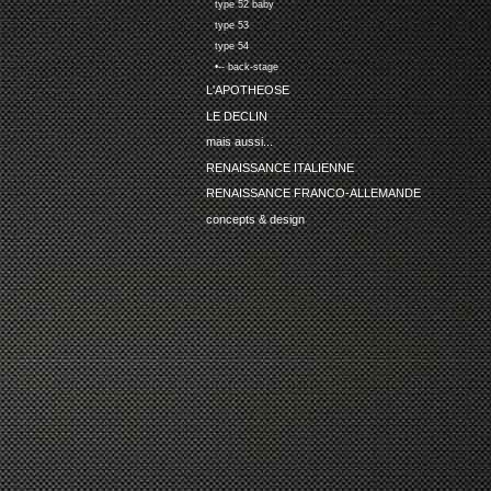
type 52 baby
type 53
type 54
•-- back-stage
L'APOTHEOSE
LE DECLIN
mais aussi...
RENAISSANCE ITALIENNE
RENAISSANCE FRANCO-ALLEMANDE
concepts & design