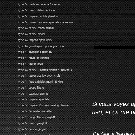
type 44 roadster corsica 4 seater
type 44 coach delarche & cie
type 44 torpedo double phaeton
type 44 tourer / torpedo speciale manessius
type 44 berline renzo orlandi
type 44 berline binder
type 44 torpedo sport usine
type 44 grand-sport special jos reinartz
type 44 cabriolet sodomka
type 44 roadster wathele
type 44 tourer jarvis
type 44 berline 2 portes diskon & molyneux
type 44 tourer stanley coachcraft
type 44 faux-cabriolet martin & king
type 44 coupe fiacre
type 44 cabriolet dumas
type 44 torpedo speciale
Si vous voyez ap
type 44 torpedo Manven drasingh barwan
rien, et ça me 
type 44 fiacre decouvrable
type 44 coupe fiacre gangloff
type 44 coach gangloff
type 44 berline gangloff
Ce Site utilise des 