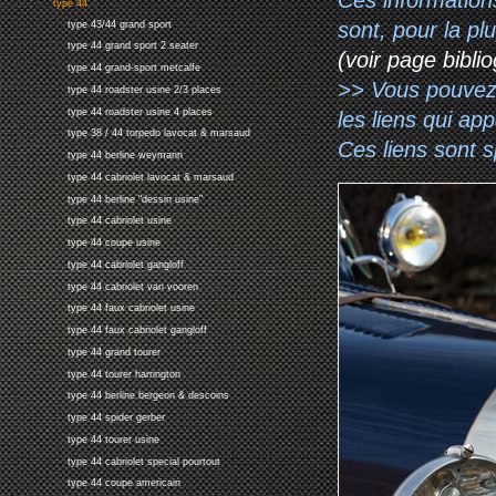
type 44
sont, pour la p
type 43/44 grand sport
type 44 grand sport 2 seater
(voir page biblio
type 44 grand-sport metcalfe
>> Vous pouvez a
type 44 roadster usine 2/3 places
type 44 roadster usine 4 places
les liens qui ap
type 38 / 44 torpedo lavocat & marsaud
Ces liens sont 
type 44 berline weymann
type 44 cabriolet lavocat & marsaud
type 44 berline "dessin usine"
type 44 cabriolet usine
type 44 coupe usine
type 44 cabriolet gangloff
type 44 cabriolet van vooren
type 44 faux cabriolet usine
type 44 faux cabriolet gangloff
type 44 grand tourer
type 44 tourer harrington
type 44 berline bergeon & descoins
type 44 spider gerber
type 44 tourer usine
type 44 cabriolet special pourtout
type 44 coupe americain