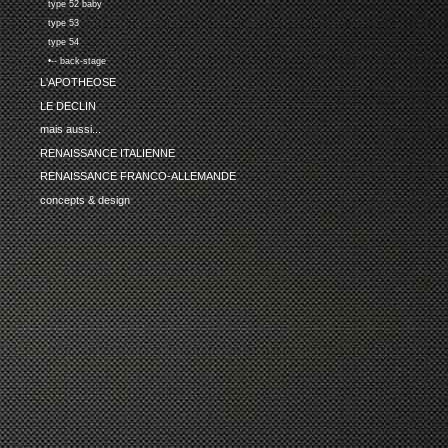
type 52 baby
type 53
type 54
•-- back-stage
L'APOTHEOSE
LE DECLIN
mais aussi...
RENAISSANCE ITALIENNE
RENAISSANCE FRANCO-ALLEMANDE
concepts & design