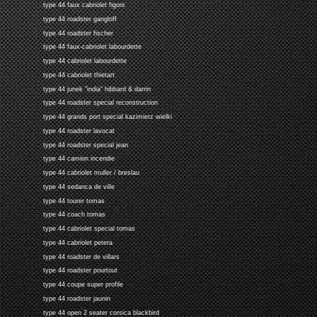
type 44 faux cabriolet figoni
type 44 roadster gangloff
type 44 roadster fischer
type 44 faux-cabriolet labourdette
type 44 cabriolet labourdette
type 44 cabriolet thietart
type 44 junek "india" hibbard & darrin
type 44 roadster special reconstruction
type 44 grands port special kazimierz wielki
type 44 roadster lavocat
type 44 roadster special jean
type 44 camion incendie
type 44 cabriolet muller / breslau
type 44 sedanca de ville
type 44 tourer tomas
type 44 coach tomas
type 44 cabriolet special tomas
type 44 cabriolet petera
type 44 roadster de villars
type 44 roadster pourtout
type 44 coupe super profile
type 44 roadster jaunin
type 44 open 2 seater corsica blackbird