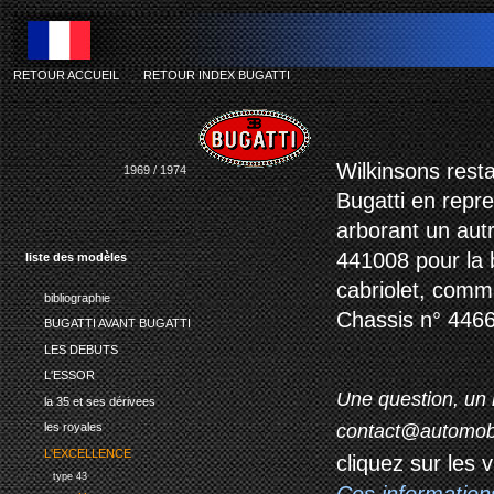
RETOUR ACCUEIL
-
RETOUR INDEX BUGATTI
Wilkinsons rest
1969 / 1974
Bugatti en repr
arborant un autr
441008 pour la 
liste des modèles
cabriolet, comma
bibliographie
Chassis n° 44668
BUGATTI AVANT BUGATTI
LES DEBUTS
L'ESSOR
Une question, un 
la 35 et ses dérivees
contact@automob
les royales
L'EXCELLENCE
cliquez sur les 
type 43
Ces information