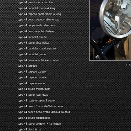
type 44 grand sport compton
type 44 cabriolet martin & king
type 44 torpedo sport martin & king
type 44 coach decouvrable tomas
type 44 coupe terdich-brothers
type 44 faux cabriolet d'ieteren
type 44 cabriolet reufflet
type 44 tourer ghia triplex
type 44 cabriolet maurice proux
type 44 cabriolet graber
type 44 faux-cabriolet van vooren
< Pr
type 44 torpedo
type 44 torpedo gangloff
type 44 torpedo cattelan
type 44 torpedo winter
type 44 coupe million-guiet
type 44 tourer nagy geza
type 44 roadster sport 2 seater
type 44 coach "bagatelle" labourdette
type 44 coach decouvrable allain & liautard
type 44 coupe hippomobile
type 44 tourer compton / harrington
type 44 visse & haf