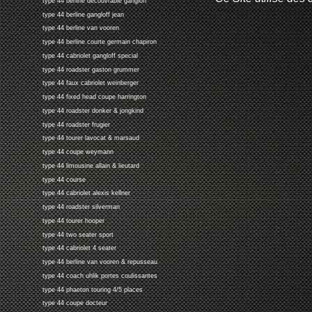
type 44 berline decouvrable gangloff
type 44 berline gangloff jean
type 44 berline van vooren
type 44 berline courte germain chapiron
type 44 cabriolet gangloff special
type 44 roadster gaston grummer
type 44 faux cabriolet weinberger
type 44 fixed head coupe harrington
type 44 roadster donker & jongkind
type 44 roadster frugier
type 44 tourer lavocat & marsaud
type 44 coupe weymann
type 44 limousine allain & lieutard
type 44 course
type 44 cabriolet alexis kellner
type 44 roadster silverman
type 44 tourer hooper
type 44 two seater sport
type 44 cabriolet 4 seater
type 44 berline van vooren & repusseau
type 44 coach uhlik portes coulissantes
type 44 phaeton touring 4/5 places
type 44 coupe docteur