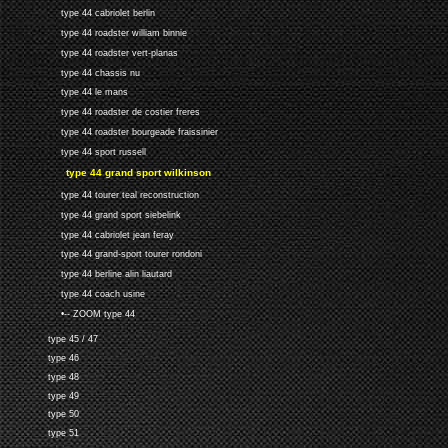
type 44 cabriolet berlin
type 44 roadster william binnie
type 44 roadster vert-planas
type 44 chassis nu
type 44 le mans
type 44 roadster de costier freres
type 44 roadster bourgeade fraissinier
type 44 sport russell
type 44 grand sport wilkinson
type 44 tourer teal reconstruction
type 44 grand sport siebelink
type 44 cabriolet jean feray
type 44 grand-sport tourer rondoni
type 44 berline alin liautard
type 44 coach usine
•-- ZOOM type 44
type 45 / 47
type 46
type 48
type 49
type 50
type 51