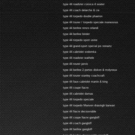
type 44 roadster corsica 4 seater
type 44 coach delarche & cie
type 44 torpedo double phaeton
type 44 tourer / torpedo speciale manessius
type 44 berline renzo orlandi
type 44 berline binder
type 44 torpedo sport usine
type 44 grand-sport special jos reinartz
type 44 cabriolet sodomka
type 44 roadster wathele
type 44 tourer jarvis
type 44 berline 2 portes diskon & molyneux
type 44 tourer stanley coachcraft
type 44 faux-cabriolet martin & king
type 44 coupe fiacre
type 44 cabriolet dumas
type 44 torpedo speciale
type 44 torpedo Manven drasingh barwan
type 44 fiacre decouvrable
type 44 coupe fiacre gangloff
type 44 coach gangloff
type 44 berline gangloff