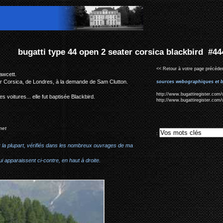
eater corsica blackbird #44415 & #44166
<< Retour à votre page précéden
awcett.
er Corsica, de Londres, à la demande de Sam Clutton.
sources webographiques et b
http://www.bugattiregister.com/
s voitures... elle fut baptisée Blackbird.
http://www.bugattiregister.com/
net
:
r la plupart, vérifiés dans les nombreux ouvrages de ma
i apparaissent ci-contre, en haut à droite.