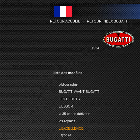
RETOUR ACCUEIL
-
RETOUR INDEX BUGATTI
1934
liste des modèles
bibliographie
BUGATTI AVANT BUGATTI
LES DEBUTS
L'ESSOR
la 35 et ses dérivees
les royales
L'EXCELLENCE
type 43