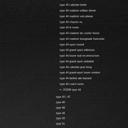
type 44 cabriolet berlin
type 44 roadster william binnie
type 44 roadster vert-planas
type 44 chassis nu
type 44 le mans
type 44 roadster de costier freres
type 44 roadster bourgeade fraissinier
type 44 sport russell
type 44 grand sport wilkinson
type 44 tourer teal reconstruction
type 44 grand sport siebelink
type 44 cabriolet jean feray
type 44 grand-sport tourer rondoni
type 44 berline alin liautard
type 44 coach usine
•-- ZOOM type 44
type 45 / 47
type 46
type 48
type 49
type 50
type 51