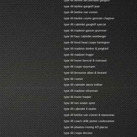
type 44 berline decouvrable gangloff
type 44 berline gangloff jean
type 44 berline van vooren
type 44 berline courte germain chapiron
type 44 cabriolet gangloff special
type 44 roadster gaston grummer
type 44 faux cabriolet weinberger
type 44 fixed head coupe harrington
type 44 roadster donker & jongkind
type 44 roadster frugier
type 44 tourer lavocat & marsaud
type 44 coupe weymann
type 44 limousine allain & lieutard
type 44 course
type 44 cabriolet alexis kellner
type 44 roadster silverman
type 44 tourer hooper
type 44 two seater sport
type 44 cabriolet 4 seater
type 44 berline van vooren & repusseau
type 44 coach uhlik portes coulissantes
type 44 phaeton touring 4/5 places
type 44 coupe docteur