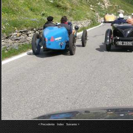
Image 12 of 26
< Precedente
|
Index
|
Suivante >