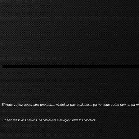
Si vous voyez apparaitre une pub... n'hésitez pas à cliquer... ça ne vous coûte rien, et ça 
Ce Site utilise des cookies, en continuant à naviguer, vous les acceptez