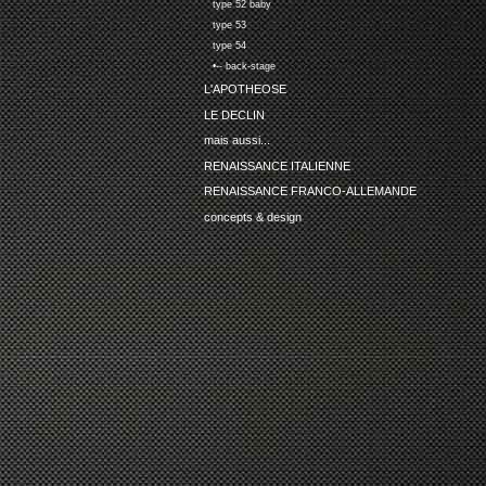
type 52 baby
type 53
type 54
•-- back-stage
L'APOTHEOSE
LE DECLIN
mais aussi...
RENAISSANCE ITALIENNE
RENAISSANCE FRANCO-ALLEMANDE
concepts & design