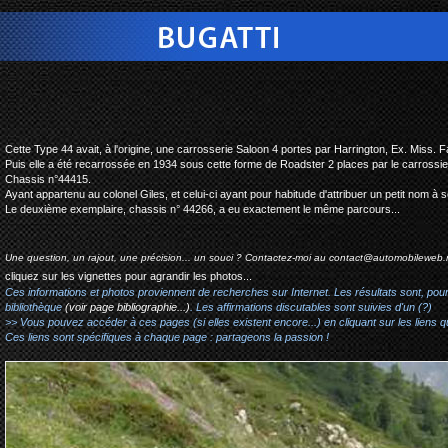
bugatti type 44 open 2 s
Cette Type 44 avait, à l'origine, une carrosserie Saloon 4 portes par Harrington, Ex. Miss. F
Puis elle a été recarrossée en 1934 sous cette forme de Roadster 2 places par le carrossi
Chassis n°44415.
Ayant appartenu au colonel Giles, et celui-ci ayant pour habitude d'attribuer un petit nom à se
Le deuxième exemplaire, chassis n° 44266, a eu exactement le même parcours...
Une question, un rajout, une précision... un souci ? Contactez-moi au
contact@automobileweb.
cliquez sur les vignettes pour agrandir les photos...
Ces informations et photos proviennent de recherches sur Internet. Les résultats sont, pou
bibliothèque
(voir page bibliographie...)
. Les affirmations discutables sont suivies d'un (?)
>> Vous pouvez accéder à ces pages (si elles existent encore...) en cliquant sur les liens qu
Ces liens sont spécifiques à chaque page : partageons la passion !