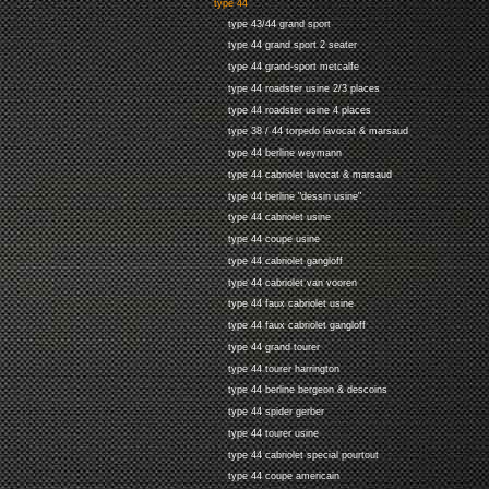
type 44
type 43/44 grand sport
type 44 grand sport 2 seater
type 44 grand-sport metcalfe
type 44 roadster usine 2/3 places
type 44 roadster usine 4 places
type 38 / 44 torpedo lavocat & marsaud
type 44 berline weymann
type 44 cabriolet lavocat & marsaud
type 44 berline "dessin usine"
type 44 cabriolet usine
type 44 coupe usine
type 44 cabriolet gangloff
type 44 cabriolet van vooren
type 44 faux cabriolet usine
type 44 faux cabriolet gangloff
type 44 grand tourer
type 44 tourer harrington
type 44 berline bergeon & descoins
type 44 spider gerber
type 44 tourer usine
type 44 cabriolet special pourtout
type 44 coupe americain