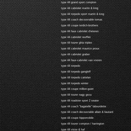
type 44 grand sport compton
type 44 cabriolet martin & king
type 44 torpedo sport martin & king
type 44 coach decouvrable tomas
type 44 coupe terdich-brothers
type 44 faux cabriolet d'ieteren
type 44 cabriolet reufflet
type 44 tourer ghia triplex
type 44 cabriolet maurice proux
type 44 cabriolet graber
type 44 faux-cabriolet van vooren
type 44 torpedo
type 44 torpedo gangloff
type 44 torpedo cattelan
type 44 torpedo winter
type 44 coupe million-guiet
type 44 tourer nagy geza
type 44 roadster sport 2 seater
type 44 coach "bagatelle" labourdette
type 44 coach decouvrable allain & liautard
type 44 coupe hippomobile
type 44 tourer compton / harrington
type 44 visse & haf