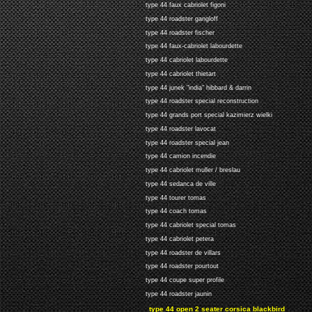
type 44 faux cabriolet figoni
type 44 roadster gangloff
type 44 roadster fischer
type 44 faux-cabriolet labourdette
type 44 cabriolet labourdette
type 44 cabriolet thietart
type 44 junek "india" hibbard & darrin
type 44 roadster special reconstruction
type 44 grands port special kazimierz wielki
type 44 roadster lavocat
type 44 roadster special jean
type 44 camion incendie
type 44 cabriolet muller / breslau
type 44 sedanca de ville
type 44 tourer tomas
type 44 coach tomas
type 44 cabriolet special tomas
type 44 cabriolet petera
type 44 roadster de villars
type 44 roadster pourtout
type 44 coupe super profile
type 44 roadster jaunin
type 44 open 2 seater corsica blackbird