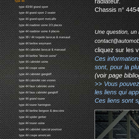
radiateur.
type 44
type 43/44 grand sport
Chassis n° 4454
type 44 grand sport 2 seater
type 44 grand-sport metcalfe
type 44 roadster usine 2/3 places
Une question, un 
type 44 roadster usine 4 places
type 38 / 44 torpedo lavocat & marsaud
contact@automob
type 44 berline weymann
cliquez sur les 
type 44 cabriolet lavocat & marsaud
type 44 berline "dessin usine"
Ces information
type 44 cabriolet usine
sont, pour la p
type 44 coupe usine
(voir page biblio
type 44 cabriolet gangloff
type 44 cabriolet van vooren
>> Vous pouvez a
type 44 faux cabriolet usine
les liens qui ap
type 44 faux cabriolet gangloff
Ces liens sont 
type 44 grand tourer
type 44 tourer harrington
type 44 berline bergeon & descoins
type 44 spider gerber
type 44 tourer usine
type 44 cabriolet special pourtout
type 44 coupe americain