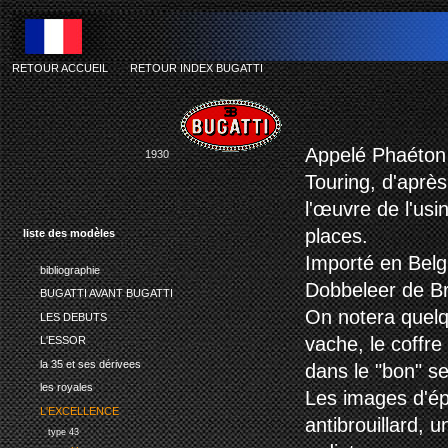
RETOUR ACCUEIL
-
RETOUR INDEX BUGATTI
Appelé Phaéton c
1930
Touring, d'après
l'œuvre de l'usi
places.
liste des modèles
Importé en Belgi
bibliographie
Dobbeleer de Br
BUGATTI AVANT BUGATTI
On notera quelq
LES DEBUTS
vache, le coffre
L'ESSOR
la 35 et ses dérivees
dans le "bon" se
les royales
Les images d'é
L'EXCELLENCE
antibrouillard, 
type 43