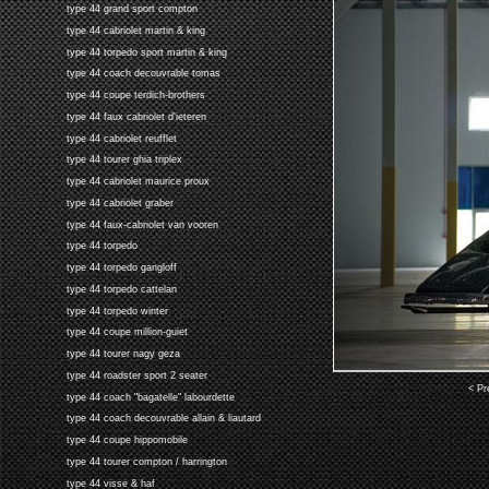
type 44 grand sport compton
type 44 cabriolet martin & king
type 44 torpedo sport martin & king
type 44 coach decouvrable tomas
type 44 coupe terdich-brothers
type 44 faux cabriolet d'ieteren
type 44 cabriolet reufflet
type 44 tourer ghia triplex
type 44 cabriolet maurice proux
type 44 cabriolet graber
type 44 faux-cabriolet van vooren
type 44 torpedo
type 44 torpedo gangloff
type 44 torpedo cattelan
type 44 torpedo winter
type 44 coupe million-guiet
type 44 tourer nagy geza
type 44 roadster sport 2 seater
< Pr
type 44 coach "bagatelle" labourdette
type 44 coach decouvrable allain & liautard
type 44 coupe hippomobile
type 44 tourer compton / harrington
type 44 visse & haf