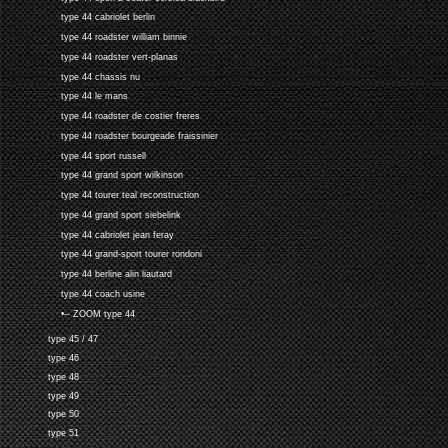
type 44 cabriolet berlin
type 44 roadster william binnie
type 44 roadster vert-planas
type 44 chassis nu
type 44 le mans
type 44 roadster de costier freres
type 44 roadster bourgeade fraissinier
type 44 sport russell
type 44 grand sport wilkinson
type 44 tourer teal reconstruction
type 44 grand sport siebelink
type 44 cabriolet jean feray
type 44 grand-sport tourer rondoni
type 44 berline alin liautard
type 44 coach usine
•-- ZOOM type 44
type 45 / 47
type 46
type 48
type 49
type 50
type 51