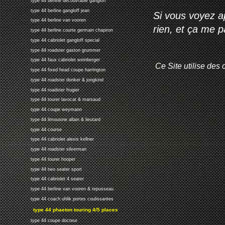
type 44 berline decouvrable gangloff
type 44 berline gangloff jean
Si vous voyez ap
type 44 berline van vooren
rien, et ça me 
type 44 berline courte germain chapiron
type 44 cabriolet gangloff special
type 44 roadster gaston grummer
type 44 faux cabriolet weinberger
Ce Site utilise des 
type 44 fixed head coupe harrington
type 44 roadster donker & jongkind
type 44 roadster frugier
type 44 tourer lavocat & marsaud
type 44 coupe weymann
type 44 limousine allain & lieutard
type 44 course
type 44 cabriolet alexis kellner
type 44 roadster silverman
type 44 tourer hooper
type 44 two seater sport
type 44 cabriolet 4 seater
type 44 berline van vooren & repusseau
type 44 coach uhlik portes coulissantes
type 44 phaeton touring 4/5 places
type 44 coupe docteur