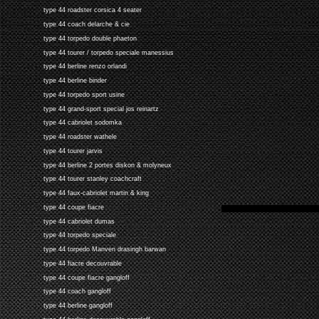
type 44 roadster corsica 4 seater
type 44 coach delarche & cie
type 44 torpedo double phaeton
type 44 tourer / torpedo speciale manessius
type 44 berline renzo orlandi
type 44 berline binder
type 44 torpedo sport usine
type 44 grand-sport special jos reinartz
type 44 cabriolet sodomka
type 44 roadster wathele
type 44 tourer jarvis
type 44 berline 2 portes diskon & molyneux
type 44 tourer stanley coachcraft
type 44 faux-cabriolet martin & king
type 44 coupe fiacre
type 44 cabriolet dumas
type 44 torpedo speciale
type 44 torpedo Manven drasingh barwan
type 44 fiacre decouvrable
type 44 coupe fiacre gangloff
type 44 coach gangloff
type 44 berline gangloff