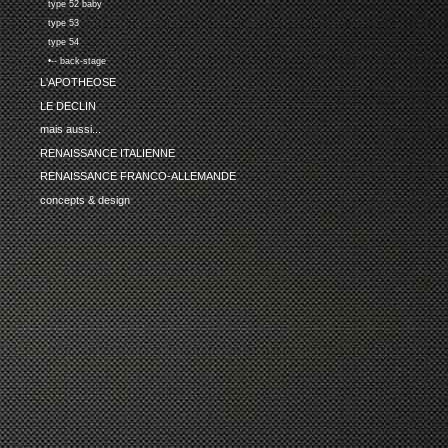
type 52 baby
type 53
type 54
•-- back-stage
L'APOTHEOSE
LE DECLIN
mais aussi...
RENAISSANCE ITALIENNE
RENAISSANCE FRANCO-ALLEMANDE
concepts & design