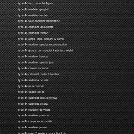
type 44 faux cabriolet figoni
type 44 roadster gangloff
type 44 roadster fischer
type 44 faux-cabriolet labourdette
type 44 cabriolet labourdette
type 44 cabriolet thietart
type 44 junek "india" hibbard & darrin
type 44 roadster special reconstruction
type 44 grands port special kazimierz wielki
type 44 roadster lavocat
type 44 roadster special jean
type 44 camion incendie
type 44 cabriolet muller / breslau
type 44 sedanca de ville
type 44 tourer tomas
type 44 coach tomas
type 44 cabriolet special tomas
type 44 cabriolet petera
type 44 roadster de villars
type 44 roadster pourtout
type 44 coupe super profile
type 44 roadster jaunin
type 44 open 2 seater corsica blackbird